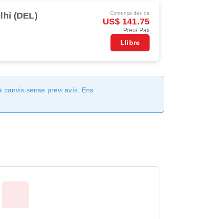
Comença des de
lhi (DEL)
US$ 141.75
Preu/ Pax
Llibre
a canvis sense previ avís. Ens