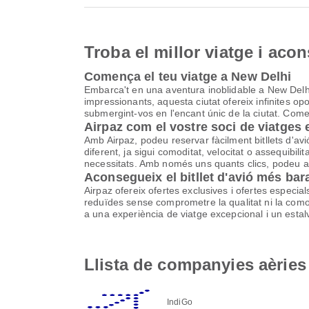
Troba el millor viatge i aco
Comença el teu viatge a New Delhi
Embarca't en una aventura inoblidable a New Delhi,
impressionants, aquesta ciutat ofereix infinites op
submergint-vos en l'encant únic de la ciutat. Comen
Airpaz com el vostre soci de viatges
Amb Airpaz, podeu reservar fàcilment bitllets d'a
diferent, ja sigui comoditat, velocitat o assequibi
necessitats. Amb només uns quants clics, podeu aco
Aconsegueix el bitllet d'avió més bar
Airpaz ofereix ofertes exclusives i ofertes especia
reduïdes sense comprometre la qualitat ni la comodi
a una experiència de viatge excepcional i un estalv
Llista de companyies aèries
IndiGo