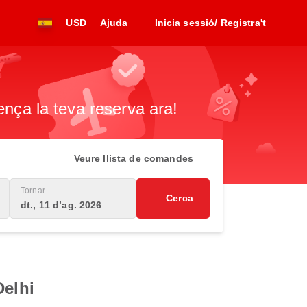
USD
Ajuda
Inicia sessió/ Registra't
ença la teva reserva ara!
Veure llista de comandes
Tornar
Cerca
dt., 11 d’ag. 2026
Delhi