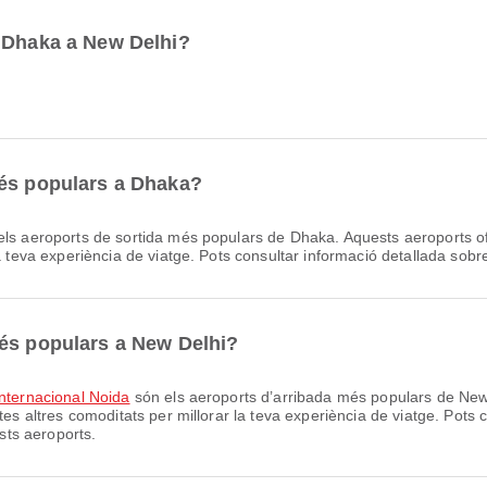
e Dhaka a New Delhi?
més populars a Dhaka?
ls aeroports de sortida més populars de Dhaka. Aquests aeroports ofe
 teva experiència de viatge. Pots consultar informació detallada sobre e
més populars a New Delhi?
Internacional Noida
són els aeroports d’arribada més populars de New 
tes altres comoditats per millorar la teva experiència de viatge. Pots 
ests aeroports.