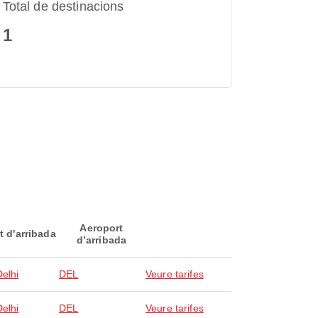
Total de destinacions
1
Aeroport
t d'arribada
d’arribada
elhi
DEL
Veure tarifes
elhi
DEL
Veure tarifes