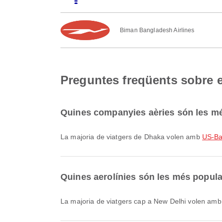
Biman Bangladesh Airlines
Preguntes freqüents sobre e
Quines companyies aèries són les mé
La majoria de viatgers de Dhaka volen amb
US-Ban
Quines aerolínies són les més popula
La majoria de viatgers cap a New Delhi volen am