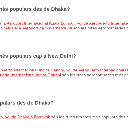
 més populars des de Dhaka?
lal a Aeroport Internacional Kuala Lumpur
,
vol de Aeropuerto Internaci
t Shahjalal a Aeroport de Suvarnabhumi
són les rutes aeroportuàries
 més populars cap a New Delhi?
opuerto Internacional Indira Gandhi
,
vol de Aeropuerto Internacional 
erto Internacional Indira Gandhi
són les rutes aeroportuàries més po
opulars des de Dhaka?
ha
,
vol de Dhaka a Bangkok
són les rutes urbanes més populars des 