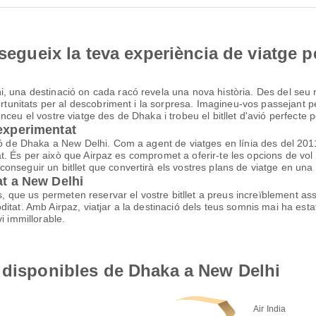
nsegueix la teva experiència de viatge p
 una destinació on cada racó revela una nova història. Des del seu ri
ortunitats per al descobriment i la sorpresa. Imagineu-vos passejant pel
ceu el vostre viatge des de Dhaka i trobeu el bitllet d'avió perfecte pe
 experimentat
vió de Dhaka a New Delhi. Com a agent de viatges en línia des del 2
litat. És per això que Airpaz es compromet a oferir-te les opcions de 
nseguir un bitllet que convertirà els vostres plans de viatge en una 
at a New Delhi
ls, que us permeten reservar el vostre bitllet a preus increïblement a
tat. Amb Airpaz, viatjar a la destinació dels teus somnis mai ha estat
i immillorable.
 disponibles de Dhaka a New Delhi
Air India