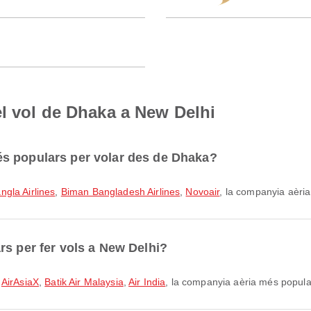
l vol de Dhaka a New Delhi
s populars per volar des de Dhaka?
gla Airlines
,
Biman Bangladesh Airlines
,
Novoair
, la companyia aèria
rs per fer vols a New Delhi?
b
AirAsiaX
,
Batik Air Malaysia
,
Air India
, la companyia aèria més popula