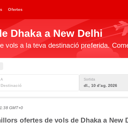
s
Ofertes
de Dhaka a New Delhi
e vols a la teva destinació preferida. Com
A
Sortida
dl., 10 d’ag. 2026
 21:38 GMT+0
illors ofertes de vols de Dhaka a New 