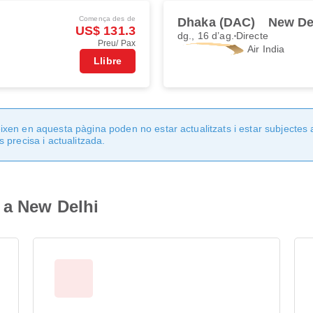
Comença des de
Dhaka (DAC)
New De
US$ 131.3
dg., 16 d’ag.
Directe
Preu/ Pax
Air India
Llibre
en en aquesta pàgina poden no estar actualitzats i estar subjectes 
 precisa i actualitzada.
 a New Delhi