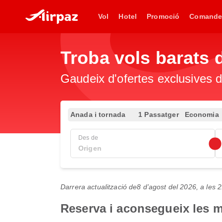
Vol
Hotel
Promoció
Comande
Troba vols barats 
Gaudeix d'ofertes exclusives d
Anada i tornada
1 Passatger
Economia
Des de
Darrera actualització de
8 d’agost del 2026, a les
Reserva i aconsegueix les m