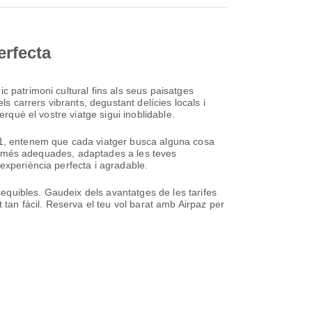
erfecta
c patrimoni cultural fins als seus paisatges
s carrers vibrants, degustant delícies locals i
rquè el vostre viatge sigui inoblidable.
011, entenem que cada viatger busca alguna cosa
vol més adequades, adaptades a les teves
experiència perfecta i agradable.
ssequibles. Gaudeix dels avantatges de les tarifes
 tan fàcil. Reserva el teu vol barat amb Airpaz per