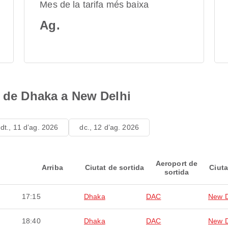
Mes de la tarifa més baixa
Ag.
s de Dhaka a New Delhi
dt., 11 d’ag. 2026
dc., 12 d’ag. 2026
Aeroport de
Arriba
Ciutat de sortida
Ciuta
sortida
17:15
Dhaka
DAC
New D
18:40
Dhaka
DAC
New D