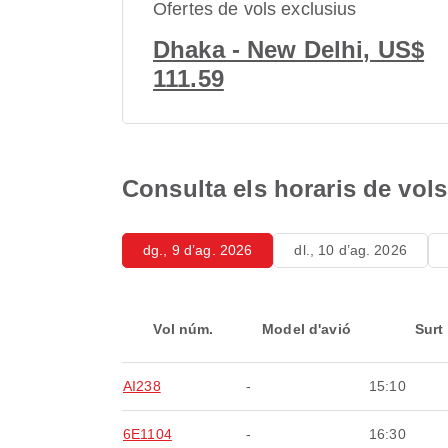
Ofertes de vols exclusius
Dhaka - New Delhi, US$
111.59
Consulta els horaris de vol
dg., 9 d’ag. 2026
dl., 10 d’ag. 2026
Vol núm.
Model d'avió
Surt
AI238
-
15:10
6E1104
-
16:30