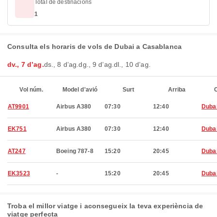
Total de destinacions
1
Consulta els horaris de vols de Dubai a Casablanca
dv., 7 d’ag.
ds., 8 d’ag.
dg., 9 d’ag.
dl., 10 d’ag.
Vol núm.
Model d'avió
Surt
Arriba
C
AT9901
Airbus A380
07:30
12:40
Duba
EK751
Airbus A380
07:30
12:40
Duba
AT247
Boeing 787-8
15:20
20:45
Duba
EK3523
-
15:20
20:45
Duba
Troba el millor viatge i aconsegueix la teva experiència de
viatge perfecta