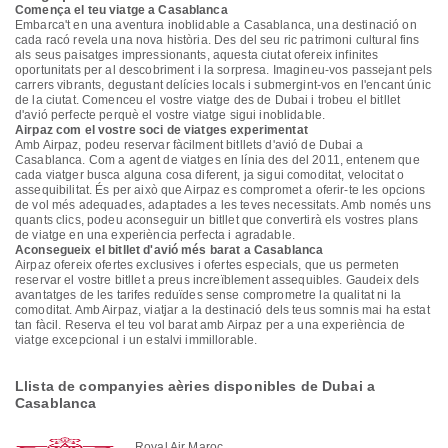
Comença el teu viatge a Casablanca
Embarca't en una aventura inoblidable a Casablanca, una destinació on
cada racó revela una nova història. Des del seu ric patrimoni cultural fins
als seus paisatges impressionants, aquesta ciutat ofereix infinites
oportunitats per al descobriment i la sorpresa. Imagineu-vos passejant pels
carrers vibrants, degustant delícies locals i submergint-vos en l'encant únic
de la ciutat. Comenceu el vostre viatge des de Dubai i trobeu el bitllet
d'avió perfecte perquè el vostre viatge sigui inoblidable.
Airpaz com el vostre soci de viatges experimentat
Amb Airpaz, podeu reservar fàcilment bitllets d'avió de Dubai a
Casablanca. Com a agent de viatges en línia des del 2011, entenem que
cada viatger busca alguna cosa diferent, ja sigui comoditat, velocitat o
assequibilitat. És per això que Airpaz es compromet a oferir-te les opcions
de vol més adequades, adaptades a les teves necessitats. Amb només uns
quants clics, podeu aconseguir un bitllet que convertirà els vostres plans
de viatge en una experiència perfecta i agradable.
Aconsegueix el bitllet d'avió més barat a Casablanca
Airpaz ofereix ofertes exclusives i ofertes especials, que us permeten
reservar el vostre bitllet a preus increïblement assequibles. Gaudeix dels
avantatges de les tarifes reduïdes sense comprometre la qualitat ni la
comoditat. Amb Airpaz, viatjar a la destinació dels teus somnis mai ha estat
tan fàcil. Reserva el teu vol barat amb Airpaz per a una experiència de
viatge excepcional i un estalvi immillorable.
Llista de companyies aèries disponibles de Dubai a
Casablanca
Royal Air Maroc