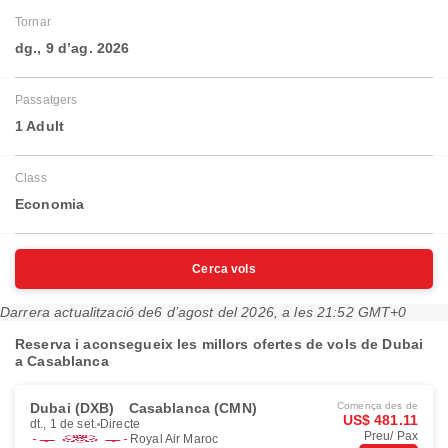
Tornar
dg., 9 d’ag. 2026
Passatgers
1 Adult
Class
Economia
Cerca vols
Darrera actualització de
6 d’agost del 2026, a les 21:52 GMT+0
Reserva i aconsegueix les millors ofertes de vols de Dubai
a Casablanca
Dubai (DXB)
Casablanca (CMN)
Comença des de
US$ 481.11
dt., 1 de set.
Directe
Preu/ Pax
Royal Air Maroc