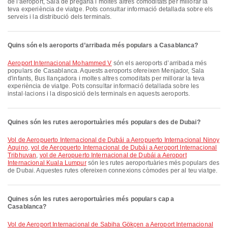
de l'aeroport, Sala de pregària i moltes altres comoditats per millorar la
teva experiència de viatge. Pots consultar informació detallada sobre els
serveis i la distribució dels terminals.
Quins són els aeroports d’arribada més populars a Casablanca?
Aeroport Internacional Mohammed V
són els aeroports d’arribada més
populars de Casablanca. Aquests aeroports ofereixen Menjador, Sala
d'infants, Bus llançadora i moltes altres comoditats per millorar la teva
experiència de viatge. Pots consultar informació detallada sobre les
instal·lacions i la disposició dels terminals en aquests aeroports.
Quines són les rutes aeroportuàries més populars des de Dubai?
vol de Aeropuerto Internacional de Dubái a Aeropuerto Internacional Ninoy
Aquino
,
vol de Aeropuerto Internacional de Dubái a Aeroport Internacional
Tribhuvan
,
vol de Aeropuerto Internacional de Dubái a Aeroport
Internacional Kuala Lumpur
són les rutes aeroportuàries més populars des
de Dubai. Aquestes rutes ofereixen connexions còmodes per al teu viatge.
Quines són les rutes aeroportuàries més populars cap a
Casablanca?
vol de Aeroport Internacional de Sabiha Gökçen a Aeroport Internacional