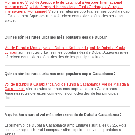
Mohammed V
,
vol de Aeropuerto de Estambul a Aeroport Internacional
Mohammed V
,
vol de Aeroport Internacional Tunis Carthage a Aeroport
Internacional Mohammed V
són les rutes aeroportuàries més populars cap
a Casablanca. Aquestes rutes ofereixen connexions còmodes per al teu
viatge.
Quines són les rutes urbanes més populars des de Dubai?
vol de Dubai a Manila
,
vol de Dubai a Kathmandu
,
vol de Dubai a Kuala
Lumpur
són les rutes urbanes més populars des de Dubai. Aquestes rutes
ofereixen connexions còmodes des de les principals ciutats.
Quines són les rutes urbanes més populars cap a Casablanca?
vol de Istanbul a Casablanca
,
vol de Tunis a Casablanca
,
vol de Málaga a
Casablanca
són les rutes urbanes més populars cap a Casablanca.
Aquestes rutes ofereixen connexions còmodes des de les principals
ciutats.
A quina hora surt el vol més primerenc de de Dubai a Casablanca?
El primer vol de Dubai a Casablanca amb Emirates surt a les 07:25. Pots
consultar aquest horari i comparar altres opcions de vol disponibles a
Airpaz.