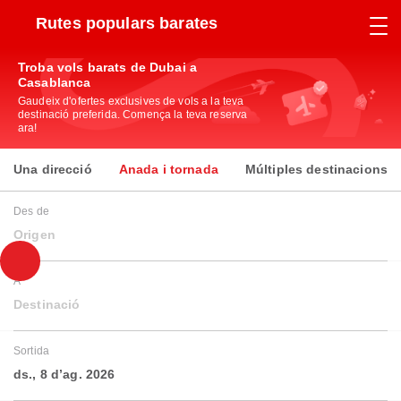
Rutes populars barates
Troba vols barats de Dubai a
Casablanca
Gaudeix d'ofertes exclusives de vols a la teva
destinació preferida. Comença la teva reserva
ara!
Una direcció
Anada i tornada
Múltiples destinacions
Des de
Origen
A
Destinació
Sortida
ds., 8 d’ag. 2026