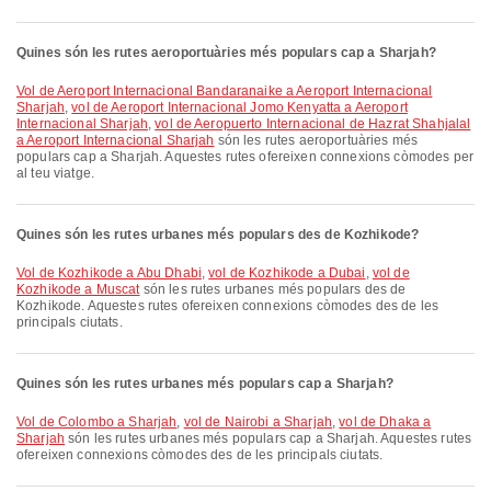
Quines són les rutes aeroportuàries més populars cap a Sharjah?
vol de Aeroport Internacional Bandaranaike a Aeroport Internacional
Sharjah
,
vol de Aeroport Internacional Jomo Kenyatta a Aeroport
Internacional Sharjah
,
vol de Aeropuerto Internacional de Hazrat Shahjalal
a Aeroport Internacional Sharjah
són les rutes aeroportuàries més
populars cap a Sharjah. Aquestes rutes ofereixen connexions còmodes per
al teu viatge.
Quines són les rutes urbanes més populars des de Kozhikode?
vol de Kozhikode a Abu Dhabi
,
vol de Kozhikode a Dubai
,
vol de
Kozhikode a Muscat
són les rutes urbanes més populars des de
Kozhikode. Aquestes rutes ofereixen connexions còmodes des de les
principals ciutats.
Quines són les rutes urbanes més populars cap a Sharjah?
vol de Colombo a Sharjah
,
vol de Nairobi a Sharjah
,
vol de Dhaka a
Sharjah
són les rutes urbanes més populars cap a Sharjah. Aquestes rutes
ofereixen connexions còmodes des de les principals ciutats.