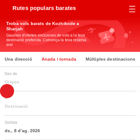
Rutes populars barates
Troba vols barats de Kozhikode a
Sharjah
Gaudeix d'ofertes exclusives de vols a la teva
destinació preferida. Comença la teva reserva
ara!
Una direcció
Anada i tornada
Múltiples destinacions
Des de
Origen
A
Destinació
Sortida
ds., 8 d’ag. 2026