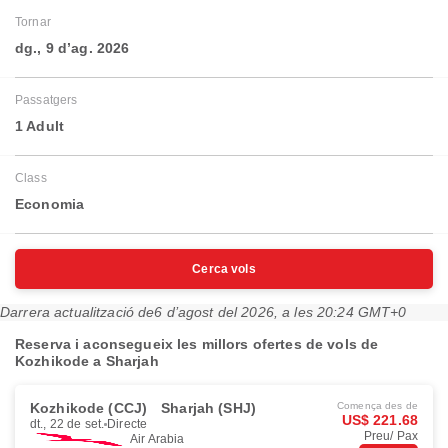
Tornar
dg., 9 d’ag. 2026
Passatgers
1 Adult
Class
Economia
Cerca vols
Darrera actualització de
6 d’agost del 2026, a les 20:24 GMT+0
Reserva i aconsegueix les millors ofertes de vols de
Kozhikode a Sharjah
Kozhikode (CCJ)
Sharjah (SHJ)
Comença des de
US$ 221.68
dt., 22 de set.
Directe
Preu/ Pax
Air Arabia