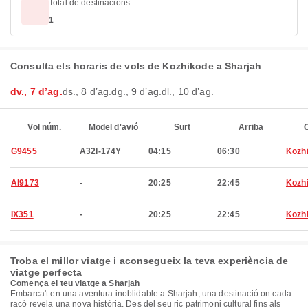
Total de destinacions
1
Consulta els horaris de vols de Kozhikode a Sharjah
dv., 7 d’ag.
ds., 8 d’ag.
dg., 9 d’ag.
dl., 10 d’ag.
Vol núm.
Model d'avió
Surt
Arriba
C
G9455
A32I-174Y
04:15
06:30
Kozh
AI9173
-
20:25
22:45
Kozh
IX351
-
20:25
22:45
Kozh
Troba el millor viatge i aconsegueix la teva experiència de
viatge perfecta
Comença el teu viatge a Sharjah
Embarca't en una aventura inoblidable a Sharjah, una destinació on cada
racó revela una nova història. Des del seu ric patrimoni cultural fins als