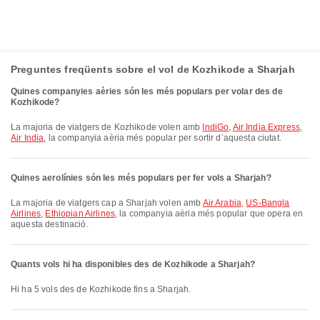
Preguntes freqüents sobre el vol de Kozhikode a Sharjah
Quines companyies aèries són les més populars per volar des de
Kozhikode?
La majoria de viatgers de Kozhikode volen amb
IndiGo
,
Air India Express
,
Air India
, la companyia aèria més popular per sortir d’aquesta ciutat.
Quines aerolínies són les més populars per fer vols a Sharjah?
La majoria de viatgers cap a Sharjah volen amb
Air Arabia
,
US-Bangla
Airlines
,
Ethiopian Airlines
, la companyia aèria més popular que opera en
aquesta destinació.
Quants vols hi ha disponibles des de Kozhikode a Sharjah?
Hi ha 5 vols des de Kozhikode fins a Sharjah.