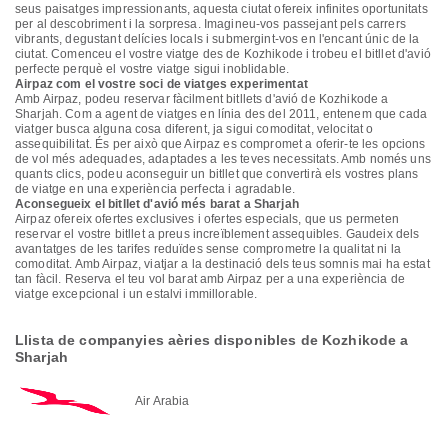
seus paisatges impressionants, aquesta ciutat ofereix infinites oportunitats
per al descobriment i la sorpresa. Imagineu-vos passejant pels carrers
vibrants, degustant delícies locals i submergint-vos en l'encant únic de la
ciutat. Comenceu el vostre viatge des de Kozhikode i trobeu el bitllet d'avió
perfecte perquè el vostre viatge sigui inoblidable.
Airpaz com el vostre soci de viatges experimentat
Amb Airpaz, podeu reservar fàcilment bitllets d'avió de Kozhikode a
Sharjah. Com a agent de viatges en línia des del 2011, entenem que cada
viatger busca alguna cosa diferent, ja sigui comoditat, velocitat o
assequibilitat. És per això que Airpaz es compromet a oferir-te les opcions
de vol més adequades, adaptades a les teves necessitats. Amb només uns
quants clics, podeu aconseguir un bitllet que convertirà els vostres plans
de viatge en una experiència perfecta i agradable.
Aconsegueix el bitllet d'avió més barat a Sharjah
Airpaz ofereix ofertes exclusives i ofertes especials, que us permeten
reservar el vostre bitllet a preus increïblement assequibles. Gaudeix dels
avantatges de les tarifes reduïdes sense comprometre la qualitat ni la
comoditat. Amb Airpaz, viatjar a la destinació dels teus somnis mai ha estat
tan fàcil. Reserva el teu vol barat amb Airpaz per a una experiència de
viatge excepcional i un estalvi immillorable.
Llista de companyies aèries disponibles de Kozhikode a
Sharjah
Air Arabia