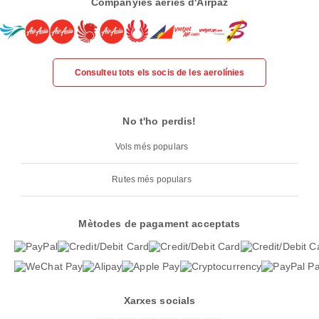
Companyies aèries d'Airpaz
Consulteu tots els socis de les aerolínies
No t'ho perdis!
Vols més populars
Rutes més populars
Mètodes de pagament acceptats
Xarxes socials