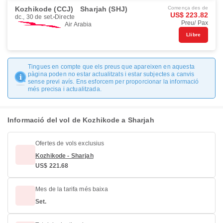
Kozhikode (CCJ)
Sharjah (SHJ)
Comença des de
US$ 223.82
dc., 30 de set.
Directe
Preu/ Pax
Air Arabia
Llibre
Tingues en compte que els preus que apareixen en aquesta
pàgina poden no estar actualitzats i estar subjectes a canvis
sense previ avís. Ens esforcem per proporcionar la informació
més precisa i actualitzada.
Informació del vol de Kozhikode a Sharjah
Ofertes de vols exclusius
Kozhikode - Sharjah
US$ 221.68
Mes de la tarifa més baixa
Set.