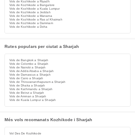
Vols de Kozhikode a Riyadh
Vols de Kozhikode a Bangalore
Vols de Kozhikode a Kuala Lumpur
Vols de Kozhikode a Jeddah
Vols de Kozhikode a Manama
Vols de Kozhikode a Ras al Khaimah
Vols de Kozhikode a Dammam
Vols de Kozhikode a Doha
Rutes populars per ciutat a Sharjah
Vols de Bangkok a Sharjah
Vols de Colombo a Sharjah
Vols de Nairobi a Sharjah
Vols de Addis Ababa a Sharjah
Vols de Damascus a Sharjah
Vols de Cairo a Sharjah
Vols de Thiruvananthapuram a Sharjah
Vols de Dhaka a Sharjah
Vols de Kathmandu a Sharjah
Vols de Beirut a Sharjah
Vols de Amman a Sharjah
Vols de Kuala Lumpur a Sharjah
Més vols recomanats Kozhikode i Sharjah
Vol Des De Kozhikode