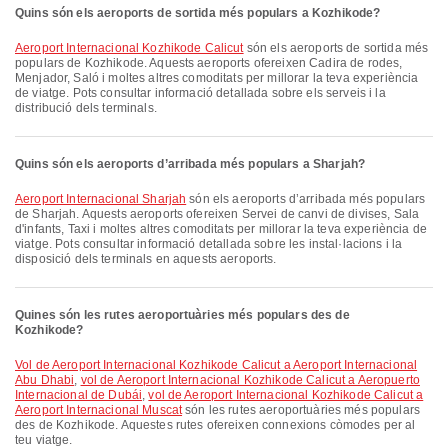
Quins són els aeroports de sortida més populars a Kozhikode?
Aeroport Internacional Kozhikode Calicut
són els aeroports de sortida més
populars de Kozhikode. Aquests aeroports ofereixen Cadira de rodes,
Menjador, Saló i moltes altres comoditats per millorar la teva experiència
de viatge. Pots consultar informació detallada sobre els serveis i la
distribució dels terminals.
Quins són els aeroports d’arribada més populars a Sharjah?
Aeroport Internacional Sharjah
són els aeroports d’arribada més populars
de Sharjah. Aquests aeroports ofereixen Servei de canvi de divises, Sala
d'infants, Taxi i moltes altres comoditats per millorar la teva experiència de
viatge. Pots consultar informació detallada sobre les instal·lacions i la
disposició dels terminals en aquests aeroports.
Quines són les rutes aeroportuàries més populars des de
Kozhikode?
vol de Aeroport Internacional Kozhikode Calicut a Aeroport Internacional
Abu Dhabi
,
vol de Aeroport Internacional Kozhikode Calicut a Aeropuerto
Internacional de Dubái
,
vol de Aeroport Internacional Kozhikode Calicut a
Aeroport Internacional Muscat
són les rutes aeroportuàries més populars
des de Kozhikode. Aquestes rutes ofereixen connexions còmodes per al
teu viatge.