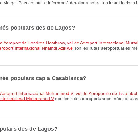
e viatge. Pots consultar informació detallada sobre les instal·lacions 
 més populars des de Lagos?
 a Aeroport de Londres Heathrow
,
vol de Aeroport Internacional Mur
roport Internacional Nnamdi Azikiwe
són les rutes aeroportuàries mé
 més populars cap a Casablanca?
 a Aeroport Internacional Mohammed V
,
vol de Aeropuerto de Estambul
t Internacional Mohammed V
són les rutes aeroportuàries més popular
opulars des de Lagos?