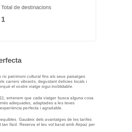
Total de destinacions
1
erfecta
ic patrimoni cultural fins als seus paisatges
s carrers vibrants, degustant delícies locals i
rquè el vostre viatge sigui inoblidable.
2011, entenem que cada viatger busca alguna cosa
vol més adequades, adaptades a les teves
experiència perfecta i agradable.
ssequibles. Gaudeix dels avantatges de les tarifes
 tan fàcil. Reserva el teu vol barat amb Airpaz per