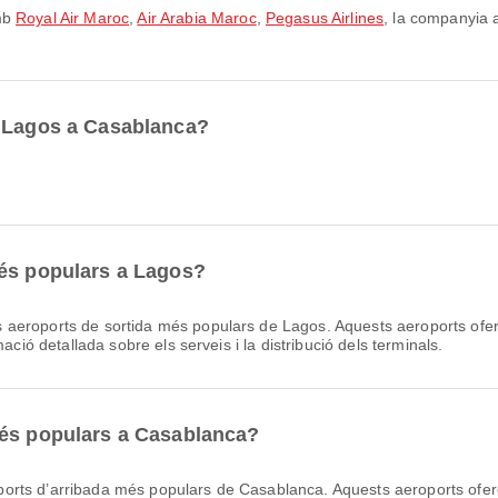
amb
Royal Air Maroc
,
Air Arabia Maroc
,
Pegasus Airlines
, la companyia 
e Lagos a Casablanca?
més populars a Lagos?
 aeroports de sortida més populars de Lagos. Aquests aeroports oferei
ació detallada sobre els serveis i la distribució dels terminals.
més populars a Casablanca?
orts d’arribada més populars de Casablanca. Aquests aeroports ofere