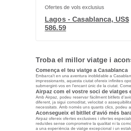
Ofertes de vols exclusius
Lagos - Casablanca, US$
586.59
Troba el millor viatge i aco
Comença el teu viatge a Casablanca
Embarca't en una aventura inoblidable a Casablanca
impressionants, aquesta ciutat ofereix infinites op
submergint-vos en l'encant únic de la ciutat. Comen
Airpaz com el vostre soci de viatges
Amb Airpaz, podeu reservar fàcilment bitllets d'a
diferent, ja sigui comoditat, velocitat o assequibi
necessitats. Amb només uns quants clics, podeu aco
Aconsegueix el bitllet d'avió més ba
Airpaz ofereix ofertes exclusives i ofertes especia
reduïdes sense comprometre la qualitat ni la comodi
a una experiència de viatge excepcional i un estalv