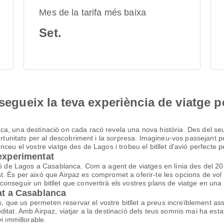
Mes de la tarifa més baixa
Set.
nsegueix la teva experiència de viatge p
, una destinació on cada racó revela una nova història. Des del seu r
ortunitats per al descobriment i la sorpresa. Imagineu-vos passejant pel
ceu el vostre viatge des de Lagos i trobeu el bitllet d'avió perfecte pe
 experimentat
vió de Lagos a Casablanca. Com a agent de viatges en línia des del 
litat. És per això que Airpaz es compromet a oferir-te les opcions de 
nseguir un bitllet que convertirà els vostres plans de viatge en una 
rat a Casablanca
ls, que us permeten reservar el vostre bitllet a preus increïblement a
tat. Amb Airpaz, viatjar a la destinació dels teus somnis mai ha estat
i immillorable.