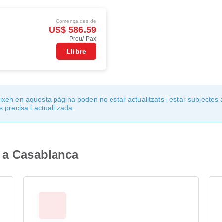
Comença des de
US$ 586.59
Preu/ Pax
Llibre
en en aquesta pàgina poden no estar actualitzats i estar subjectes 
 precisa i actualitzada.
s a Casablanca