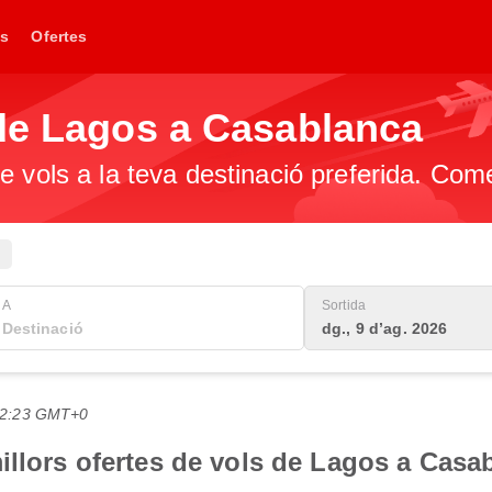
s
Ofertes
 de Lagos a Casablanca
e vols a la teva destinació preferida. Com
A
Sortida
dg., 9 d’ag. 2026
 22:23 GMT+0
illors ofertes de vols de Lagos a Casa