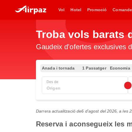
Vol
Hotel
Promoció
Comande
Troba vols barats
Gaudeix d'ofertes exclusives d
Anada i tornada
1 Passatger
Economia
Des de
Darrera actualització de
6 d’agost del 2026, a les
Reserva i aconsegueix les m