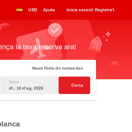
USD
Ajuda
Inicia sessió/ Registra't
ença la teva reserva ara!
Veure llista de comandes
Tornar
Cerca
dl., 10 d’ag. 2026
blanca