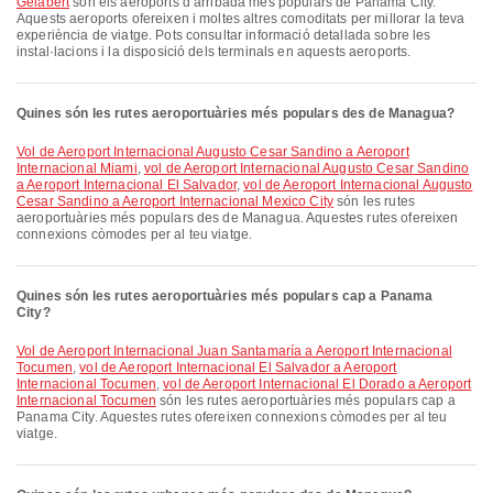
Gelabert
són els aeroports d’arribada més populars de Panama City.
Aquests aeroports ofereixen i moltes altres comoditats per millorar la teva
experiència de viatge. Pots consultar informació detallada sobre les
instal·lacions i la disposició dels terminals en aquests aeroports.
Quines són les rutes aeroportuàries més populars des de Managua?
vol de Aeroport Internacional Augusto Cesar Sandino a Aeroport
Internacional Miami
,
vol de Aeroport Internacional Augusto Cesar Sandino
a Aeroport Internacional El Salvador
,
vol de Aeroport Internacional Augusto
Cesar Sandino a Aeroport Internacional Mexico City
són les rutes
aeroportuàries més populars des de Managua. Aquestes rutes ofereixen
connexions còmodes per al teu viatge.
Quines són les rutes aeroportuàries més populars cap a Panama
City?
vol de Aeroport Internacional Juan Santamaría a Aeroport Internacional
Tocumen
,
vol de Aeroport Internacional El Salvador a Aeroport
Internacional Tocumen
,
vol de Aeroport Internacional El Dorado a Aeroport
Internacional Tocumen
són les rutes aeroportuàries més populars cap a
Panama City. Aquestes rutes ofereixen connexions còmodes per al teu
viatge.