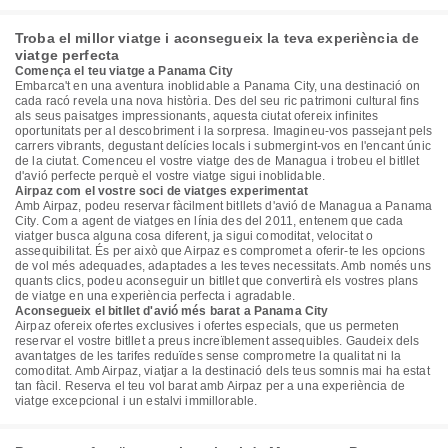
Troba el millor viatge i aconsegueix la teva experiència de
viatge perfecta
Comença el teu viatge a Panama City
Embarca't en una aventura inoblidable a Panama City, una destinació on
cada racó revela una nova història. Des del seu ric patrimoni cultural fins
als seus paisatges impressionants, aquesta ciutat ofereix infinites
oportunitats per al descobriment i la sorpresa. Imagineu-vos passejant pels
carrers vibrants, degustant delícies locals i submergint-vos en l'encant únic
de la ciutat. Comenceu el vostre viatge des de Managua i trobeu el bitllet
d'avió perfecte perquè el vostre viatge sigui inoblidable.
Airpaz com el vostre soci de viatges experimentat
Amb Airpaz, podeu reservar fàcilment bitllets d'avió de Managua a Panama
City. Com a agent de viatges en línia des del 2011, entenem que cada
viatger busca alguna cosa diferent, ja sigui comoditat, velocitat o
assequibilitat. És per això que Airpaz es compromet a oferir-te les opcions
de vol més adequades, adaptades a les teves necessitats. Amb només uns
quants clics, podeu aconseguir un bitllet que convertirà els vostres plans
de viatge en una experiència perfecta i agradable.
Aconsegueix el bitllet d'avió més barat a Panama City
Airpaz ofereix ofertes exclusives i ofertes especials, que us permeten
reservar el vostre bitllet a preus increïblement assequibles. Gaudeix dels
avantatges de les tarifes reduïdes sense comprometre la qualitat ni la
comoditat. Amb Airpaz, viatjar a la destinació dels teus somnis mai ha estat
tan fàcil. Reserva el teu vol barat amb Airpaz per a una experiència de
viatge excepcional i un estalvi immillorable.