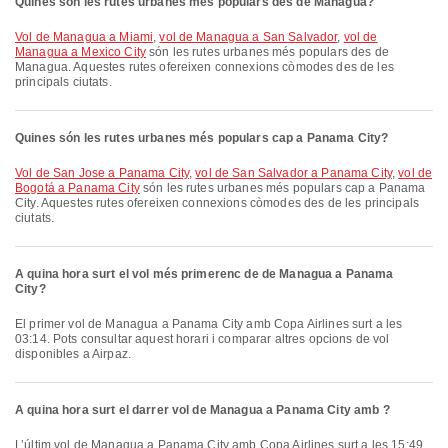
Quines són les rutes urbanes més populars des de Managua?
vol de Managua a Miami
,
vol de Managua a San Salvador
,
vol de
Managua a Mexico City
són les rutes urbanes més populars des de
Managua. Aquestes rutes ofereixen connexions còmodes des de les
principals ciutats.
Quines són les rutes urbanes més populars cap a Panama City?
vol de San Jose a Panama City
,
vol de San Salvador a Panama City
,
vol de
Bogotá a Panama City
són les rutes urbanes més populars cap a Panama
City. Aquestes rutes ofereixen connexions còmodes des de les principals
ciutats.
A quina hora surt el vol més primerenc de de Managua a Panama
City?
El primer vol de Managua a Panama City amb Copa Airlines surt a les
03:14. Pots consultar aquest horari i comparar altres opcions de vol
disponibles a Airpaz.
A quina hora surt el darrer vol de Managua a Panama City amb ?
L’últim vol de Managua a Panama City amb Copa Airlines surt a les 15:49.