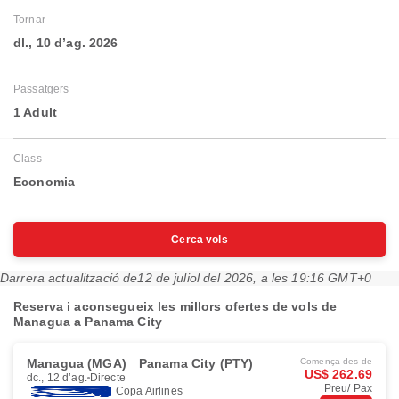
Tornar
dl., 10 d’ag. 2026
Passatgers
1 Adult
Class
Economia
Cerca vols
Darrera actualització de
12 de juliol del 2026, a les 19:16 GMT+0
Reserva i aconsegueix les millors ofertes de vols de
Managua a Panama City
Managua (MGA)
Panama City (PTY)
Comença des de
US$ 262.69
dc., 12 d’ag.
Directe
Preu/ Pax
Copa Airlines