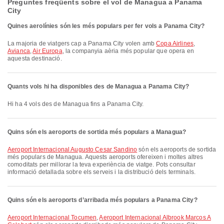
Preguntes freqüents sobre el vol de Managua a Panama
City
Quines aerolínies són les més populars per fer vols a Panama City?
La majoria de viatgers cap a Panama City volen amb
Copa Airlines
,
Avianca
,
Air Europa
, la companyia aèria més popular que opera en
aquesta destinació.
Quants vols hi ha disponibles des de Managua a Panama City?
Hi ha 4 vols des de Managua fins a Panama City.
Quins són els aeroports de sortida més populars a Managua?
Aeroport Internacional Augusto Cesar Sandino
són els aeroports de sortida
més populars de Managua. Aquests aeroports ofereixen i moltes altres
comoditats per millorar la teva experiència de viatge. Pots consultar
informació detallada sobre els serveis i la distribució dels terminals.
Quins són els aeroports d’arribada més populars a Panama City?
Aeroport Internacional Tocumen
,
Aeroport Internacional Albrook Marcos A