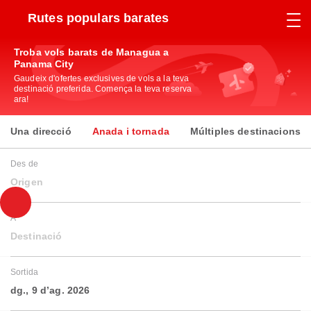
Rutes populars barates
Troba vols barats de Managua a
Panama City
Gaudeix d'ofertes exclusives de vols a la teva
destinació preferida. Comença la teva reserva
ara!
Una direcció
Anada i tornada
Múltiples destinacions
Des de
Origen
A
Destinació
Sortida
dg., 9 d’ag. 2026