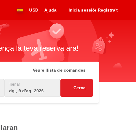
USD
Ajuda
Inicia sessió/ Registra't
ença la teva reserva ara!
Veure llista de comandes
Tornar
Cerca
dg., 9 d’ag. 2026
ilaran