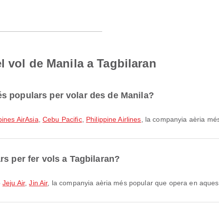
l vol de Manila a Tagbilaran
s populars per volar des de Manila?
pines AirAsia
,
Cebu Pacific
,
Philippine Airlines
, la companyia aèria més 
s per fer vols a Tagbilaran?
b
Jeju Air
,
Jin Air
, la companyia aèria més popular que opera en aquest