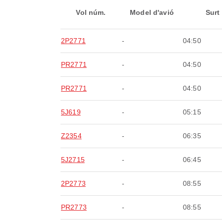
Vol núm.
Model d'avió
Surt
2P2771
-
04:50
PR2771
-
04:50
PR2771
-
04:50
5J619
-
05:15
Z2354
-
06:35
5J2715
-
06:45
2P2773
-
08:55
PR2773
-
08:55