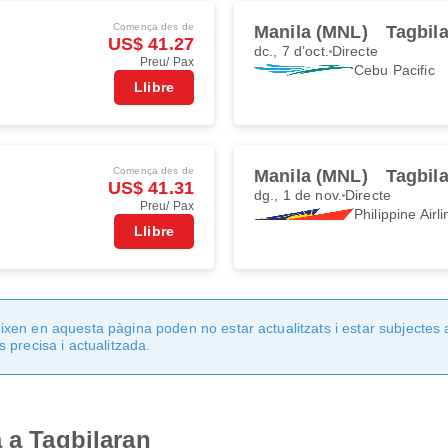
Comença des de
Manila (MNL)
Tagbil
US$ 41.27
dc., 7 d’oct.
Directe
Preu/ Pax
Cebu Pacific
Llibre
Comença des de
Manila (MNL)
Tagbil
US$ 41.31
dg., 1 de nov.
Directe
Preu/ Pax
Philippine Airl
Llibre
en en aquesta pàgina poden no estar actualitzats i estar subjectes 
 precisa i actualitzada.
 a Tagbilaran