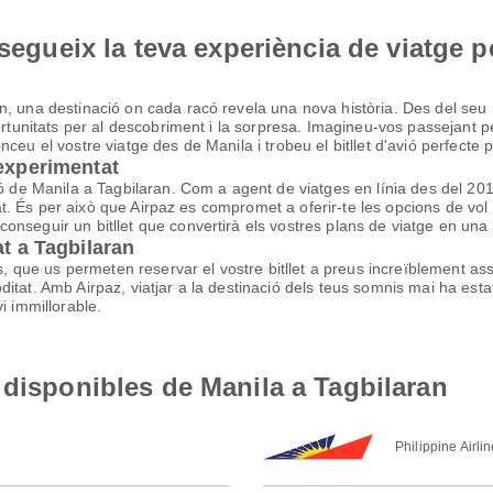
nsegueix la teva experiència de viatge p
, una destinació on cada racó revela una nova història. Des del seu ri
ortunitats per al descobriment i la sorpresa. Imagineu-vos passejant pel
eu el vostre viatge des de Manila i trobeu el bitllet d'avió perfecte p
 experimentat
vió de Manila a Tagbilaran. Com a agent de viatges en línia des del 
litat. És per això que Airpaz es compromet a oferir-te les opcions de 
nseguir un bitllet que convertirà els vostres plans de viatge en una 
at a Tagbilaran
ls, que us permeten reservar el vostre bitllet a preus increïblement a
tat. Amb Airpaz, viatjar a la destinació dels teus somnis mai ha estat
i immillorable.
 disponibles de Manila a Tagbilaran
Philippine Airli