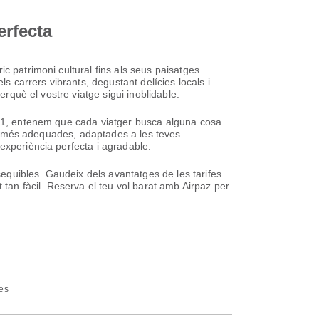
erfecta
c patrimoni cultural fins als seus paisatges
s carrers vibrants, degustant delícies locals i
erquè el vostre viatge sigui inoblidable.
2011, entenem que cada viatger busca alguna cosa
vol més adequades, adaptades a les teves
experiència perfecta i agradable.
ssequibles. Gaudeix dels avantatges de les tarifes
 tan fàcil. Reserva el teu vol barat amb Airpaz per
nes