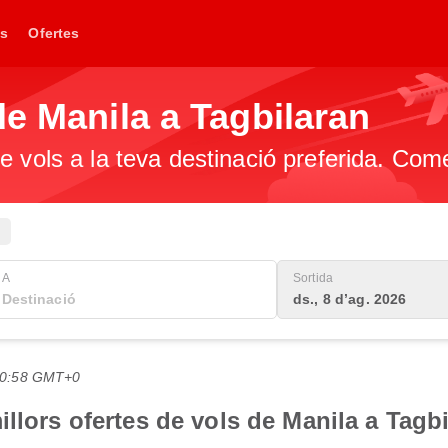
s
Ofertes
de Manila a Tagbilaran
e vols a la teva destinació preferida. Com
A
Sortida
ds., 8 d’ag. 2026
 20:58 GMT+0
llors ofertes de vols de Manila a Tagb