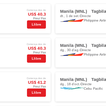
Comença des de
Manila (MNL)
Tagbil
US$ 40.3
dt., 1 de set.
Directe
Preu/ Pax
Philippine Airl
Llibre
Comença des de
Manila (MNL)
Tagbil
US$ 40.3
dg., 30 d’ag.
Directe
Preu/ Pax
Philippine Airl
Llibre
Comença des de
Manila (MNL)
Tagbil
US$ 41.2
dg., 18 d’oct.
Directe
Preu/ Pax
Cebu Pacific
Llibre