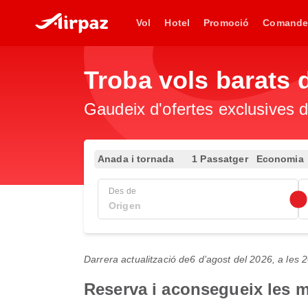
Vol
Hotel
Promoció
Comande
Troba vols barats 
Gaudeix d'ofertes exclusives d
Anada i tornada
1 Passatger
Economia
Des de
Darrera actualització de
6 d’agost del 2026, a les
Reserva i aconsegueix les mi