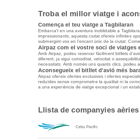
Troba el millor viatge i aco
Comença el teu viatge a Tagbilaran
Embarca't en una aventura inoblidable a Tagbilaran
impressionants, aquesta ciutat ofereix infinites op
submergint-vos en l'encant únic de la ciutat. Comenc
Airpaz com el vostre soci de viatges
Amb Airpaz, podeu reservar fàcilment bitllets d'a
diferent, ja sigui comoditat, velocitat o assequibi
necessitats. Amb només uns quants clics, podeu aco
Aconsegueix el bitllet d'avió més bar
Airpaz ofereix ofertes exclusives i ofertes especia
reduïdes sense comprometre la qualitat ni la comodi
a una experiència de viatge excepcional i un estalv
Llista de companyies aèries
Cebu Pacific