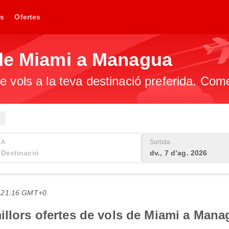
s
Ofertes
 de Miami a Managua
e vols a la teva destinació preferida. Com
A
Sortida
dv., 7 d’ag. 2026
es 21:16 GMT+0
illors ofertes de vols de Miami a Mana