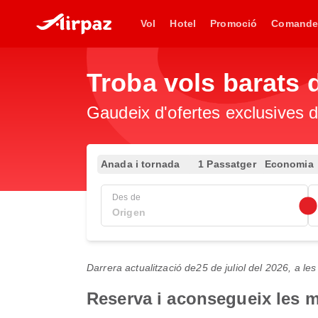
Vol
Hotel
Promoció
Comande
Troba vols barats
Gaudeix d'ofertes exclusives d
Anada i tornada
1 Passatger
Economia
Des de
Darrera actualització de
25 de juliol del 2026, a l
Reserva i aconsegueix les m