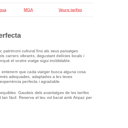
gua
MGA
Veure tarifes
erfecta
 patrimoni cultural fins als seus paisatges
s carrers vibrants, degustant delícies locals i
rquè el vostre viatge sigui inoblidable.
11, entenem que cada viatger busca alguna cosa
vol més adequades, adaptades a les teves
experiència perfecta i agradable.
ssequibles. Gaudeix dels avantatges de les tarifes
 tan fàcil. Reserva el teu vol barat amb Airpaz per