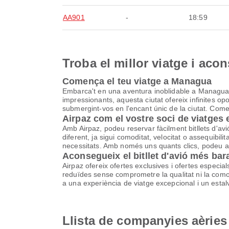
AA901
-
18:59
Troba el millor viatge i aco
Comença el teu viatge a Managua
Embarca't en una aventura inoblidable a Managua, u
impressionants, aquesta ciutat ofereix infinites op
submergint-vos en l'encant únic de la ciutat. Comenc
Airpaz com el vostre soci de viatges
Amb Airpaz, podeu reservar fàcilment bitllets d'
diferent, ja sigui comoditat, velocitat o assequibi
necessitats. Amb només uns quants clics, podeu aco
Aconsegueix el bitllet d'avió més ba
Airpaz ofereix ofertes exclusives i ofertes especia
reduïdes sense comprometre la qualitat ni la comodi
a una experiència de viatge excepcional i un estalv
Llista de companyies aèrie