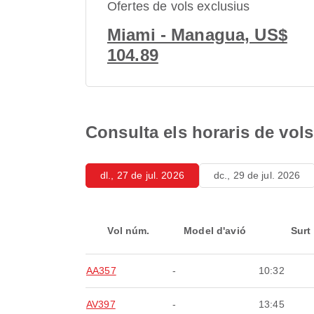
Ofertes de vols exclusius
Miami - Managua, US$
104.89
Consulta els horaris de vo
dl., 27 de jul. 2026
dc., 29 de jul. 2026
Vol núm.
Model d'avió
Surt
AA357
-
10:32
AV397
-
13:45