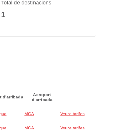
Total de destinacions
1
Aeroport
t d'arribada
d’arribada
gua
MGA
Veure tarifes
gua
MGA
Veure tarifes