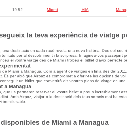
19:52
Miami
MIA
Mana
nsegueix la teva experiència de viatge p
na destinació on cada racó revela una nova història. Des del seu ric
ortunitats per al descobriment i la sorpresa. Imagineu-vos passejant pel
eu el vostre viatge des de Miami i trobeu el bitllet d'avió perfecte pe
 experimentat
avió de Miami a Managua. Com a agent de viatges en línia des del 20
litat. És per això que Airpaz es compromet a oferir-te les opcions de 
nseguir un bitllet que convertirà els vostres plans de viatge en una 
rat a Managua
ls, que us permeten reservar el vostre bitllet a preus increïblement a
tat. Amb Airpaz, viatjar a la destinació dels teus somnis mai ha estat
i immillorable.
s disponibles de Miami a Managua