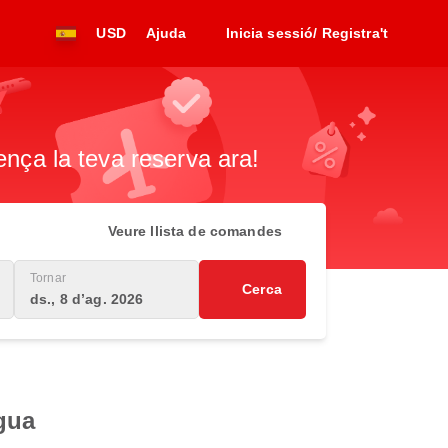
USD
Ajuda
Inicia sessió/ Registra't
ença la teva reserva ara!
Veure llista de comandes
Tornar
Cerca
ds., 8 d’ag. 2026
gua