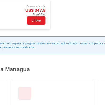
Comença des de
US$ 347.8
Preu/ Pax
Llibre
en en aquesta pàgina poden no estar actualitzats i estar subjectes 
 precisa i actualitzada.
i a Managua