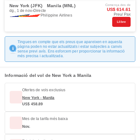
New York (JFK)
Manila (MNL)
Comença des de
US$ 614.61
dg., 1 de nov.
Directe
Preu/ Pax
Philippine Airlines
Llibre
Tingues en compte que els preus que apareixen en aquesta
pàgina poden no estar actualitzats i estar subjectes a canvis
sense previ avís. Ens esforcem per proporcionar la informació
més precisa i actualitzada.
Informació del vol de New York a Manila
Ofertes de vols exclusius
New York - Manila
US$ 458.89
Mes de la tarifa més baixa
Nov.