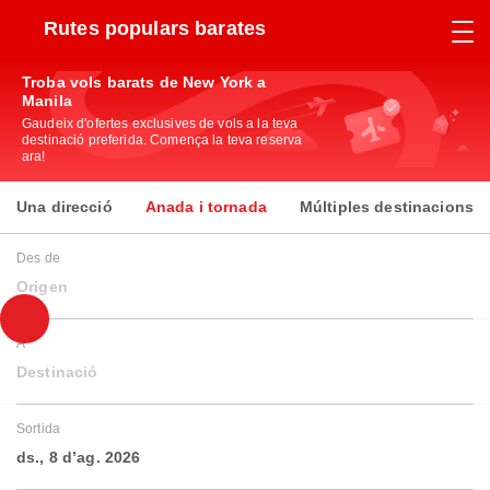
Rutes populars barates
Troba vols barats de New York a
Manila
Gaudeix d'ofertes exclusives de vols a la teva
destinació preferida. Comença la teva reserva
ara!
Una direcció
Anada i tornada
Múltiples destinacions
Des de
Origen
A
Destinació
Sortida
ds., 8 d’ag. 2026