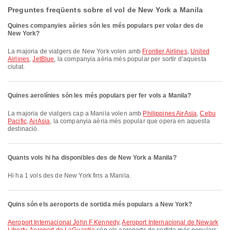
Preguntes freqüents sobre el vol de New York a Manila
Quines companyies aèries són les més populars per volar des de
New York?
La majoria de viatgers de New York volen amb
Frontier Airlines
,
United
Airlines
,
JetBlue
, la companyia aèria més popular per sortir d’aquesta
ciutat.
Quines aerolínies són les més populars per fer vols a Manila?
La majoria de viatgers cap a Manila volen amb
Philippines AirAsia
,
Cebu
Pacific
,
AirAsia
, la companyia aèria més popular que opera en aquesta
destinació.
Quants vols hi ha disponibles des de New York a Manila?
Hi ha 1 vols des de New York fins a Manila.
Quins són els aeroports de sortida més populars a New York?
Aeroport Internacional John F Kennedy
,
Aeroport Internacional de Newark