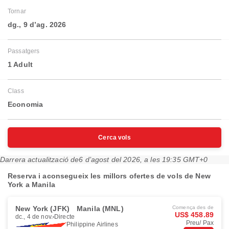
Tornar
dg., 9 d’ag. 2026
Passatgers
1 Adult
Class
Economia
Cerca vols
Darrera actualització de
6 d’agost del 2026, a les 19:35 GMT+0
Reserva i aconsegueix les millors ofertes de vols de New
York a Manila
New York (JFK)
Manila (MNL)
Comença des de
US$ 458.89
dc., 4 de nov.
Directe
Preu/ Pax
Philippine Airlines