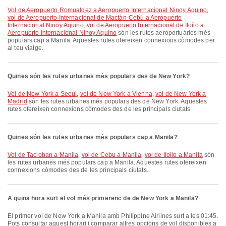
vol de Aeropuerto Romualdez a Aeropuerto Internacional Ninoy Aquino
,
vol de Aeropuerto Internacional de Mactán-Cebú a Aeropuerto
Internacional Ninoy Aquino
,
vol de Aeropuerto Internacional de Iloílo a
Aeropuerto Internacional Ninoy Aquino
són les rutes aeroportuàries més
populars cap a Manila. Aquestes rutes ofereixen connexions còmodes per
al teu viatge.
Quines són les rutes urbanes més populars des de New York?
vol de New York a Seoul
,
vol de New York a Vienna
,
vol de New York a
Madrid
són les rutes urbanes més populars des de New York. Aquestes
rutes ofereixen connexions còmodes des de les principals ciutats.
Quines són les rutes urbanes més populars cap a Manila?
vol de Tacloban a Manila
,
vol de Cebu a Manila
,
vol de Iloilo a Manila
són
les rutes urbanes més populars cap a Manila. Aquestes rutes ofereixen
connexions còmodes des de les principals ciutats.
A quina hora surt el vol més primerenc de de New York a Manila?
El primer vol de New York a Manila amb Philippine Airlines surt a les 01:45.
Pots consultar aquest horari i comparar altres opcions de vol disponibles a