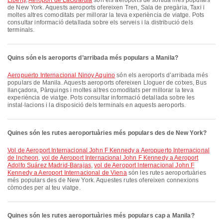
Liberty
,
Aeroport de LaGuardia
són els aeroports de sortida més populars
de New York. Aquests aeroports ofereixen Tren, Sala de pregària, Taxi i
moltes altres comoditats per millorar la teva experiència de viatge. Pots
consultar informació detallada sobre els serveis i la distribució dels
terminals.
Quins són els aeroports d’arribada més populars a Manila?
Aeropuerto Internacional Ninoy Aquino
són els aeroports d’arribada més
populars de Manila. Aquests aeroports ofereixen Lloguer de cotxes, Bus
llançadora, Pàrquings i moltes altres comoditats per millorar la teva
experiència de viatge. Pots consultar informació detallada sobre les
instal·lacions i la disposició dels terminals en aquests aeroports.
Quines són les rutes aeroportuàries més populars des de New York?
vol de Aeroport Internacional John F Kennedy a Aeropuerto Internacional
de Incheon
,
vol de Aeroport Internacional John F Kennedy a Aeroport
Adolfo Suárez Madrid-Barajas
,
vol de Aeroport Internacional John F
Kennedy a Aeroport Internacional de Viena
són les rutes aeroportuàries
més populars des de New York. Aquestes rutes ofereixen connexions
còmodes per al teu viatge.
Quines són les rutes aeroportuàries més populars cap a Manila?