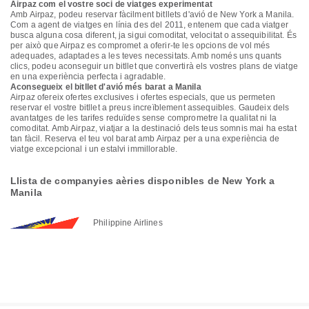
Airpaz com el vostre soci de viatges experimentat
Amb Airpaz, podeu reservar fàcilment bitllets d'avió de New York a Manila.
Com a agent de viatges en línia des del 2011, entenem que cada viatger
busca alguna cosa diferent, ja sigui comoditat, velocitat o assequibilitat. És
per això que Airpaz es compromet a oferir-te les opcions de vol més
adequades, adaptades a les teves necessitats. Amb només uns quants
clics, podeu aconseguir un bitllet que convertirà els vostres plans de viatge
en una experiència perfecta i agradable.
Aconsegueix el bitllet d'avió més barat a Manila
Airpaz ofereix ofertes exclusives i ofertes especials, que us permeten
reservar el vostre bitllet a preus increïblement assequibles. Gaudeix dels
avantatges de les tarifes reduïdes sense comprometre la qualitat ni la
comoditat. Amb Airpaz, viatjar a la destinació dels teus somnis mai ha estat
tan fàcil. Reserva el teu vol barat amb Airpaz per a una experiència de
viatge excepcional i un estalvi immillorable.
Llista de companyies aèries disponibles de New York a
Manila
Philippine Airlines