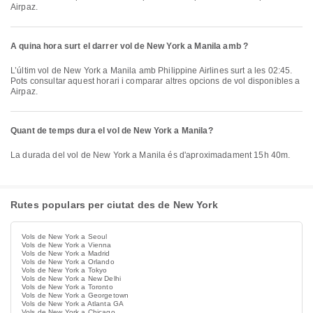
Airpaz.
A quina hora surt el darrer vol de New York a Manila amb ?
L’últim vol de New York a Manila amb Philippine Airlines surt a les 02:45.
Pots consultar aquest horari i comparar altres opcions de vol disponibles a
Airpaz.
Quant de temps dura el vol de New York a Manila?
La durada del vol de New York a Manila és d'aproximadament 15h 40m.
Rutes populars per ciutat des de New York
Vols de New York a Seoul
Vols de New York a Vienna
Vols de New York a Madrid
Vols de New York a Orlando
Vols de New York a Tokyo
Vols de New York a New Delhi
Vols de New York a Toronto
Vols de New York a Georgetown
Vols de New York a Atlanta GA
Vols de New York a Chicago