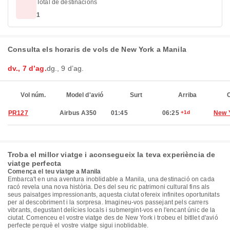
Total de destinacions
1
Consulta els horaris de vols de New York a Manila
dv., 7 d’ag.
dg., 9 d’ag.
Vol núm.
Model d'avió
Surt
Arriba
C
PR127
Airbus A350
01:45
06:25
+1d
New 
Troba el millor viatge i aconsegueix la teva experiència de
viatge perfecta
Comença el teu viatge a Manila
Embarca't en una aventura inoblidable a Manila, una destinació on cada
racó revela una nova història. Des del seu ric patrimoni cultural fins als
seus paisatges impressionants, aquesta ciutat ofereix infinites oportunitats
per al descobriment i la sorpresa. Imagineu-vos passejant pels carrers
vibrants, degustant delícies locals i submergint-vos en l'encant únic de la
ciutat. Comenceu el vostre viatge des de New York i trobeu el bitllet d'avió
perfecte perquè el vostre viatge sigui inoblidable.