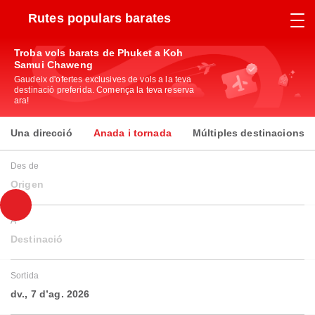
Rutes populars barates
Troba vols barats de Phuket a Koh
Samui Chaweng
Gaudeix d'ofertes exclusives de vols a la teva
destinació preferida. Comença la teva reserva
ara!
Una direcció
Anada i tornada
Múltiples destinacions
Des de
Origen
A
Destinació
Sortida
dv., 7 d’ag. 2026