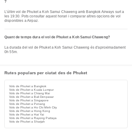
?
L’últim vol de Phuket a Koh Samui Chaweng amb Bangkok Airways surt a
les 19:30. Pots consultar aquest horari i comparar altres opcions de vol
disponibles a Airpaz.
Quant de temps dura el vol de Phuket a Koh Samui Chaweng?
La durada del vol de Phuket a Koh Samui Chaweng és d'aproximadament
0h 55m.
Rutes populars per ciutat des de Phuket
Vols de Phuket a Bangkok
Vols de Phuket a Kuala Lumpur
Vols de Phuket a Chiang Mai
Vols de Phuket a Bali Denpasar
Vols de Phuket a Singapore
Vols de Phuket a Penang
Vols de Phuket a Ho Chi Minh City
Vols de Phuket a Hong Kong
Vols de Phuket a Hat Yai
Vols de Phuket a Rayong Pattaya
Vols de Phuket a Sharjah