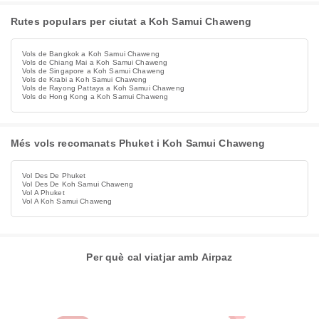
Rutes populars per ciutat a Koh Samui Chaweng
Vols de Bangkok a Koh Samui Chaweng
Vols de Chiang Mai a Koh Samui Chaweng
Vols de Singapore a Koh Samui Chaweng
Vols de Krabi a Koh Samui Chaweng
Vols de Rayong Pattaya a Koh Samui Chaweng
Vols de Hong Kong a Koh Samui Chaweng
Més vols recomanats Phuket i Koh Samui Chaweng
Vol Des De Phuket
Vol Des De Koh Samui Chaweng
Vol A Phuket
Vol A Koh Samui Chaweng
Per què cal viatjar amb Airpaz