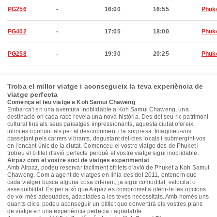
PG256
-
16:00
16:55
Phuk
PG402
-
17:05
18:00
Phuk
PG258
-
19:30
20:25
Phuk
Troba el millor viatge i aconsegueix la teva experiència de
viatge perfecta
Comença el teu viatge a Koh Samui Chaweng
Embarca't en una aventura inoblidable a Koh Samui Chaweng, una
destinació on cada racó revela una nova història. Des del seu ric patrimoni
cultural fins als seus paisatges impressionants, aquesta ciutat ofereix
infinites oportunitats per al descobriment i la sorpresa. Imagineu-vos
passejant pels carrers vibrants, degustant delícies locals i submergint-vos
en l'encant únic de la ciutat. Comenceu el vostre viatge des de Phuket i
trobeu el bitllet d'avió perfecte perquè el vostre viatge sigui inoblidable.
Airpaz com el vostre soci de viatges experimentat
Amb Airpaz, podeu reservar fàcilment bitllets d'avió de Phuket a Koh Samui
Chaweng. Com a agent de viatges en línia des del 2011, entenem que
cada viatger busca alguna cosa diferent, ja sigui comoditat, velocitat o
assequibilitat. És per això que Airpaz es compromet a oferir-te les opcions
de vol més adequades, adaptades a les teves necessitats. Amb només uns
quants clics, podeu aconseguir un bitllet que convertirà els vostres plans
de viatge en una experiència perfecta i agradable.