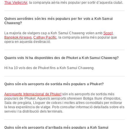
Thai Vietjet Air
, la companyia aèria més popular per sortir d’aquesta ciutat.
Quines aerolínies són les més populars per fer vols a Koh Samui
Chaweng?
La majoria de viatgers cap a Koh Samui Chaweng volen amb
Scoot
,
Bangkok Airways
,
Cathay Pacific
, la companyia aèria més popular que
opera en aquesta destinació.
Quants vols hi ha disponibles des de Phuket a Koh Samui Chaweng?
Hi ha 10 vols des de Phuket fins a Koh Samui Chaweng.
Quins són els aeroports de sortida més populars a Phuket?
Aeropuerto Internacional de Phuket
són els aeroports de sortida més
populars de Phuket. Aquests aeroports ofereixen Botiga lliure d'impostos,
Sala de pregària, Lloguer de cotxes i moltes altres comoditats per millorar
la teva experiència de viatge. Pots consultar informació detallada sobre els
serveis i la distribució dels terminals.
Quins són els aeroports d’arribada més populars a Koh Samui