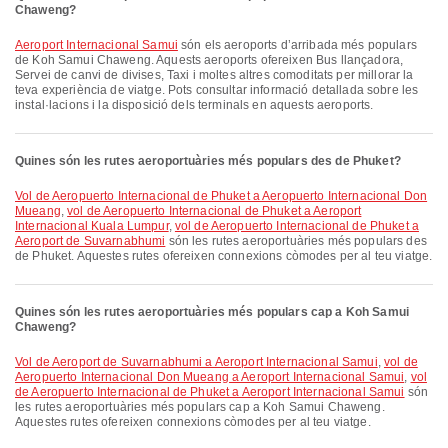
Chaweng?
Aeroport Internacional Samui
són els aeroports d’arribada més populars
de Koh Samui Chaweng. Aquests aeroports ofereixen Bus llançadora,
Servei de canvi de divises, Taxi i moltes altres comoditats per millorar la
teva experiència de viatge. Pots consultar informació detallada sobre les
instal·lacions i la disposició dels terminals en aquests aeroports.
Quines són les rutes aeroportuàries més populars des de Phuket?
vol de Aeropuerto Internacional de Phuket a Aeropuerto Internacional Don
Mueang
,
vol de Aeropuerto Internacional de Phuket a Aeroport
Internacional Kuala Lumpur
,
vol de Aeropuerto Internacional de Phuket a
Aeroport de Suvarnabhumi
són les rutes aeroportuàries més populars des
de Phuket. Aquestes rutes ofereixen connexions còmodes per al teu viatge.
Quines són les rutes aeroportuàries més populars cap a Koh Samui
Chaweng?
vol de Aeroport de Suvarnabhumi a Aeroport Internacional Samui
,
vol de
Aeropuerto Internacional Don Mueang a Aeroport Internacional Samui
,
vol
de Aeropuerto Internacional de Phuket a Aeroport Internacional Samui
són
les rutes aeroportuàries més populars cap a Koh Samui Chaweng.
Aquestes rutes ofereixen connexions còmodes per al teu viatge.