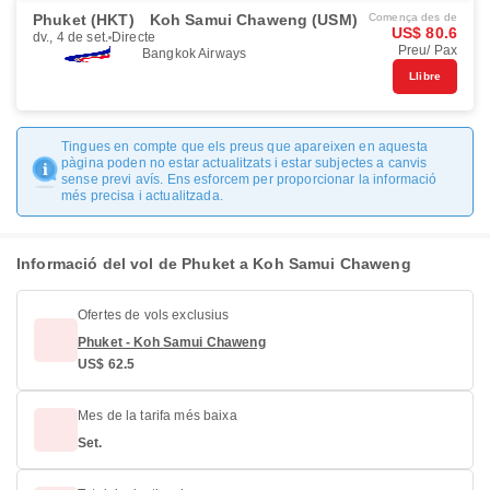
Phuket (HKT)
Koh Samui Chaweng (USM)
Comença des de
US$ 80.6
dv., 4 de set.
Directe
Preu/ Pax
Bangkok Airways
Llibre
Tingues en compte que els preus que apareixen en aquesta
pàgina poden no estar actualitzats i estar subjectes a canvis
sense previ avís. Ens esforcem per proporcionar la informació
més precisa i actualitzada.
Informació del vol de Phuket a Koh Samui Chaweng
Ofertes de vols exclusius
Phuket - Koh Samui Chaweng
US$ 62.5
Mes de la tarifa més baixa
Set.