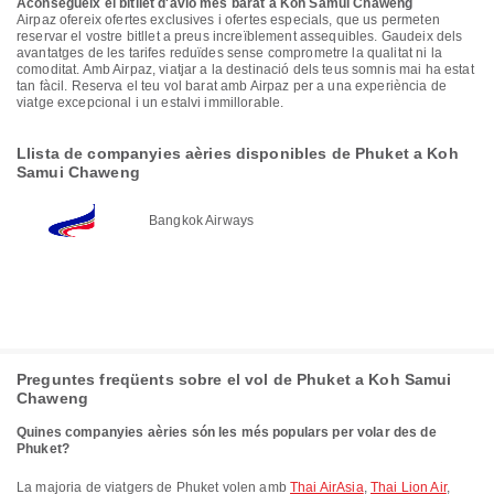
Aconsegueix el bitllet d'avió més barat a Koh Samui Chaweng
Airpaz ofereix ofertes exclusives i ofertes especials, que us permeten
reservar el vostre bitllet a preus increïblement assequibles. Gaudeix dels
avantatges de les tarifes reduïdes sense comprometre la qualitat ni la
comoditat. Amb Airpaz, viatjar a la destinació dels teus somnis mai ha estat
tan fàcil. Reserva el teu vol barat amb Airpaz per a una experiència de
viatge excepcional i un estalvi immillorable.
Llista de companyies aèries disponibles de Phuket a Koh
Samui Chaweng
Bangkok Airways
Preguntes freqüents sobre el vol de Phuket a Koh Samui
Chaweng
Quines companyies aèries són les més populars per volar des de
Phuket?
La majoria de viatgers de Phuket volen amb
Thai AirAsia
,
Thai Lion Air
,