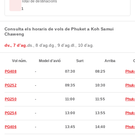
Total de destinacions
1
Consulta els horaris de vols de Phuket a Koh Samui
Chaweng
dv., 7 d’ag.
ds., 8 d’ag.
dg., 9 d’ag.
dl., 10 d’ag.
Vol núm.
Model d'avió
Surt
Arriba
C
PG408
-
07:30
08:25
Phuk
PG252
-
09:35
10:30
Phuk
PG250
-
11:00
11:55
Phuk
PG254
-
13:00
13:55
Phuk
PG406
-
13:45
14:40
Phuk