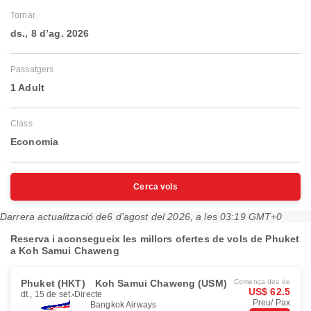
Tornar
ds., 8 d’ag. 2026
Passatgers
1 Adult
Class
Economia
Cerca vols
Darrera actualització de
6 d’agost del 2026, a les 03:19 GMT+0
Reserva i aconsegueix les millors ofertes de vols de Phuket
a Koh Samui Chaweng
Phuket (HKT)
Koh Samui Chaweng (USM)
Comença des de
US$ 62.5
dt., 15 de set.
Directe
Preu/ Pax
Bangkok Airways