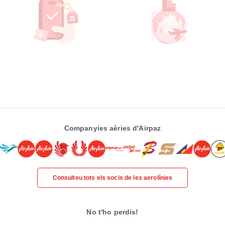
Companyies aèries d'Airpaz
Consulteu tots els socis de les aerolínies
No t'ho perdis!