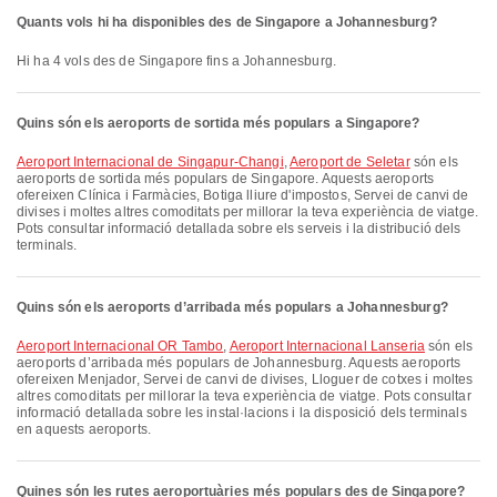
Quants vols hi ha disponibles des de Singapore a Johannesburg?
Hi ha 4 vols des de Singapore fins a Johannesburg.
Quins són els aeroports de sortida més populars a Singapore?
Aeroport Internacional de Singapur-Changi
,
Aeroport de Seletar
són els
aeroports de sortida més populars de Singapore. Aquests aeroports
ofereixen Clínica i Farmàcies, Botiga lliure d'impostos, Servei de canvi de
divises i moltes altres comoditats per millorar la teva experiència de viatge.
Pots consultar informació detallada sobre els serveis i la distribució dels
terminals.
Quins són els aeroports d’arribada més populars a Johannesburg?
Aeroport Internacional OR Tambo
,
Aeroport Internacional Lanseria
són els
aeroports d’arribada més populars de Johannesburg. Aquests aeroports
ofereixen Menjador, Servei de canvi de divises, Lloguer de cotxes i moltes
altres comoditats per millorar la teva experiència de viatge. Pots consultar
informació detallada sobre les instal·lacions i la disposició dels terminals
en aquests aeroports.
Quines són les rutes aeroportuàries més populars des de Singapore?