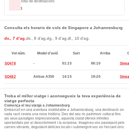
Total de destinacions
1
Consulta els horaris de vols de Singapore a Johannesburg
dv., 7 d’ag.
ds., 8 d’ag.
dg., 9 d’ag.
dl., 10 d’ag.
Vol núm.
Model d'avió
Surt
Arriba
C
SQ478
-
01:15
06:10
Sing
SQ482
Airbus A350
14:15
19:20
Sing
Troba el millor viatge i aconsegueix la teva experiència de
viatge perfecta
Comença el teu viatge a Johannesburg
Embarca't en una aventura inoblidable a Johannesburg, una destinació on
cada racó revela una nova història. Des del seu ric patrimoni cultural fins
als seus paisatges impressionants, aquesta ciutat ofereix infinites
oportunitats per al descobriment i la sorpresa. Imagineu-vos passejant pels
carrers vibrants, degustant delícies locals i submergint-vos en l'encant únic