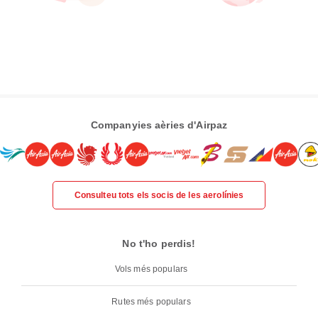
Companyies aèries d'Airpaz
Consulteu tots els socis de les aerolínies
No t'ho perdis!
Vols més populars
Rutes més populars