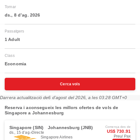
Tornar
ds., 8 d’ag. 2026
Passatgers
1 Adult
Class
Economia
Cerca vols
Darrera actualització de
6 d’agost del 2026, a les 03:28 GMT+0
Reserva i aconsegueix les millors ofertes de vols de
Singapore a Johannesburg
Singapore (SIN)
Johannesburg (JNB)
Comença des de
US$ 730.91
ds., 15 d’ag.
Directe
Preu/ Pax
Singapore Airlines