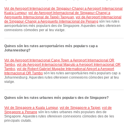
vol de Aeroport Internacional de Singapur-Changi a Aeroport Internacional
Kuala Lumpur
,
vol de Aeroport Internacional de Singapur-Changi a
Aeropuerto Internacional de Taipéi Taoyuan
,
vol de Aeroport Internacional
de Singapur-Changi a Aeropuerto Internacional de Penang
són les rutes
aeroportuàries més populars des de Singapore. Aquestes rutes ofereixen
connexions còmodes per al teu viatge.
Quines són les rutes aeroportuàries més populars cap a
Johannesburg?
vol de Aeroport Internacional Cape Town a Aeroport Internacional OR
Tambo
,
vol de Aeroport Internacional Maputo a Aeroport Internacional OR
Tambo
,
vol de Robert Gabriel Mugabe International Airport a Aeroport
Internacional OR Tambo
són les rutes aeroportuàries més populars cap a
Johannesburg. Aquestes rutes ofereixen connexions còmodes per al teu
viatge.
Quines són les rutes urbanes més populars des de Singapore?
vol de Singapore a Kuala Lumpur
,
vol de Singapore a Taipei
,
vol de
Singapore a Penang
són les rutes urbanes més populars des de
Singapore. Aquestes rutes ofereixen connexions còmodes des de les
principals ciutats.