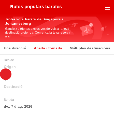
Rutes populars barates
Troba vols barats de Singapore a
Johannesburg
Gaudeix d'ofertes exclusives de vols a la teva
destinació preferida. Comença la teva reserva
ara!
Una direcció
Anada i tornada
Múltiples destinacions
Des de
Origen
A
Destinació
Sortida
dv., 7 d’ag. 2026