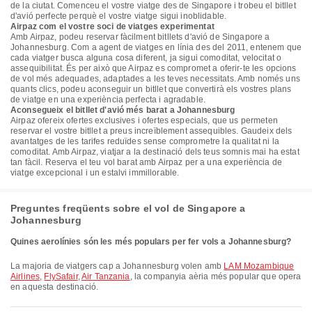
de la ciutat. Comenceu el vostre viatge des de Singapore i trobeu el bitllet
d'avió perfecte perquè el vostre viatge sigui inoblidable.
Airpaz com el vostre soci de viatges experimentat
Amb Airpaz, podeu reservar fàcilment bitllets d'avió de Singapore a
Johannesburg. Com a agent de viatges en línia des del 2011, entenem que
cada viatger busca alguna cosa diferent, ja sigui comoditat, velocitat o
assequibilitat. És per això que Airpaz es compromet a oferir-te les opcions
de vol més adequades, adaptades a les teves necessitats. Amb només uns
quants clics, podeu aconseguir un bitllet que convertirà els vostres plans
de viatge en una experiència perfecta i agradable.
Aconsegueix el bitllet d'avió més barat a Johannesburg
Airpaz ofereix ofertes exclusives i ofertes especials, que us permeten
reservar el vostre bitllet a preus increïblement assequibles. Gaudeix dels
avantatges de les tarifes reduïdes sense comprometre la qualitat ni la
comoditat. Amb Airpaz, viatjar a la destinació dels teus somnis mai ha estat
tan fàcil. Reserva el teu vol barat amb Airpaz per a una experiència de
viatge excepcional i un estalvi immillorable.
Preguntes freqüents sobre el vol de Singapore a
Johannesburg
Quines aerolínies són les més populars per fer vols a Johannesburg?
La majoria de viatgers cap a Johannesburg volen amb
LAM Mozambique
Airlines
,
FlySafair
,
Air Tanzania
, la companyia aèria més popular que opera
en aquesta destinació.