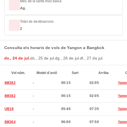
Mes de la tarifa més baixa
Ag.
Total de destinacions
2
Consulta els horaris de vols de Yangon a Bangkok
dv., 24 de jul.
ds., 25 de jul.
dg., 26 de jul.
dl., 27 de jul.
Vol núm.
Model d'avió
Surt
Arriba
C
8M382
-
00:15
02:05
Yang
8M382
-
00:15
02:05
Yang
UB19
-
05:40
07:35
Yang
8M364
-
06:00
07:50
Yang