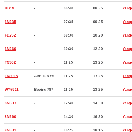
UB19
-
06:40
08:35
Yang
8M335
-
07:35
09:25
Yang
FD252
-
08:30
10:20
Yang
8M360
-
10:30
12:20
Yang
TG302
-
11:25
13:25
Yang
TK8015
Airbus A350
11:25
13:25
Yang
WY5911
Boeing 787
11:25
13:25
Yang
8M333
-
12:40
14:30
Yang
8M360
-
14:30
16:20
Yang
8M331
-
16:25
18:15
Yang