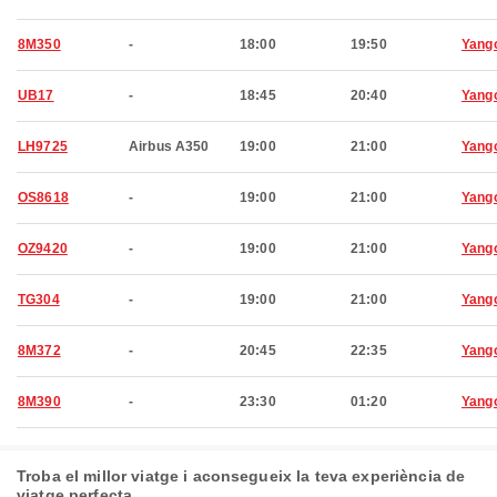
8M350
-
18:00
19:50
Yang
UB17
-
18:45
20:40
Yang
LH9725
Airbus A350
19:00
21:00
Yang
OS8618
-
19:00
21:00
Yang
OZ9420
-
19:00
21:00
Yang
TG304
-
19:00
21:00
Yang
8M372
-
20:45
22:35
Yang
8M390
-
23:30
01:20
Yang
Troba el millor viatge i aconsegueix la teva experiència de
viatge perfecta