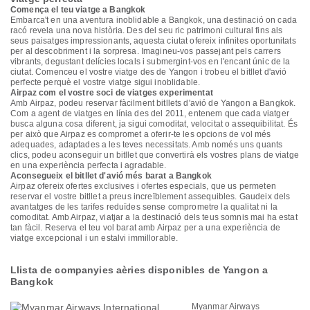
Comença el teu viatge a Bangkok
Embarca't en una aventura inoblidable a Bangkok, una destinació on cada
racó revela una nova història. Des del seu ric patrimoni cultural fins als
seus paisatges impressionants, aquesta ciutat ofereix infinites oportunitats
per al descobriment i la sorpresa. Imagineu-vos passejant pels carrers
vibrants, degustant delícies locals i submergint-vos en l'encant únic de la
ciutat. Comenceu el vostre viatge des de Yangon i trobeu el bitllet d'avió
perfecte perquè el vostre viatge sigui inoblidable.
Airpaz com el vostre soci de viatges experimentat
Amb Airpaz, podeu reservar fàcilment bitllets d'avió de Yangon a Bangkok.
Com a agent de viatges en línia des del 2011, entenem que cada viatger
busca alguna cosa diferent, ja sigui comoditat, velocitat o assequibilitat. És
per això que Airpaz es compromet a oferir-te les opcions de vol més
adequades, adaptades a les teves necessitats. Amb només uns quants
clics, podeu aconseguir un bitllet que convertirà els vostres plans de viatge
en una experiència perfecta i agradable.
Aconsegueix el bitllet d'avió més barat a Bangkok
Airpaz ofereix ofertes exclusives i ofertes especials, que us permeten
reservar el vostre bitllet a preus increïblement assequibles. Gaudeix dels
avantatges de les tarifes reduïdes sense comprometre la qualitat ni la
comoditat. Amb Airpaz, viatjar a la destinació dels teus somnis mai ha estat
tan fàcil. Reserva el teu vol barat amb Airpaz per a una experiència de
viatge excepcional i un estalvi immillorable.
Llista de companyies aèries disponibles de Yangon a
Bangkok
Myanmar Airways