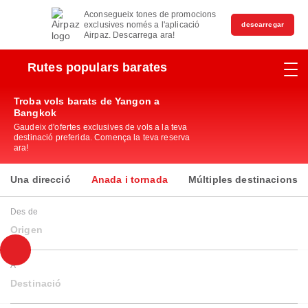
Aconsegueix tones de promocions
exclusives només a l'aplicació
descarregar
Airpaz. Descarrega ara!
Rutes populars barates
Troba vols barats de Yangon a
Bangkok
Gaudeix d'ofertes exclusives de vols a la teva
destinació preferida. Comença la teva reserva
ara!
Una direcció
Anada i tornada
Múltiples destinacions
Des de
Origen
A
Destinació