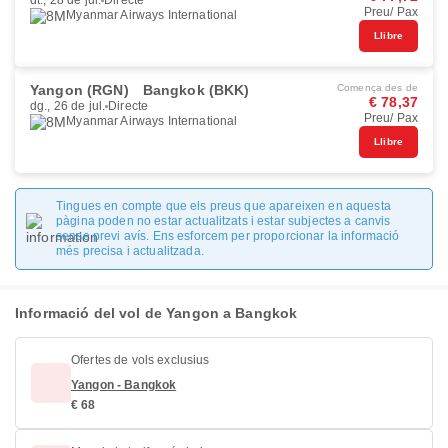
dt., 28 de jul.
Directe
Preu/ Pax
Myanmar Airways International
Llibre
Yangon (RGN)
Bangkok (BKK)
Comença des de
€ 78,37
dg., 26 de jul.
Directe
Preu/ Pax
Myanmar Airways International
Llibre
Tingues en compte que els preus que apareixen en aquesta
pàgina poden no estar actualitzats i estar subjectes a canvis
sense previ avís. Ens esforcem per proporcionar la informació
més precisa i actualitzada.
Informació del vol de Yangon a Bangkok
Ofertes de vols exclusius
Yangon - Bangkok
€ 68