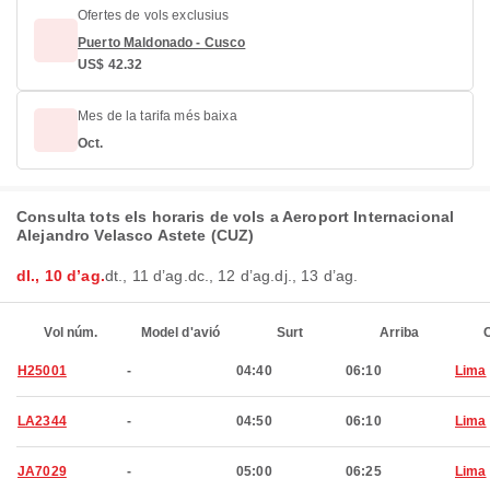
Ofertes de vols exclusius
Puerto Maldonado - Cusco
US$ 42.32
Mes de la tarifa més baixa
Oct.
Consulta tots els horaris de vols a Aeroport Internacional
Alejandro Velasco Astete (CUZ)
dl., 10 d’ag.
dt., 11 d’ag.
dc., 12 d’ag.
dj., 13 d’ag.
Vol núm.
Model d'avió
Surt
Arriba
C
H25001
-
04:40
06:10
Lima
LA2344
-
04:50
06:10
Lima
JA7029
-
05:00
06:25
Lima