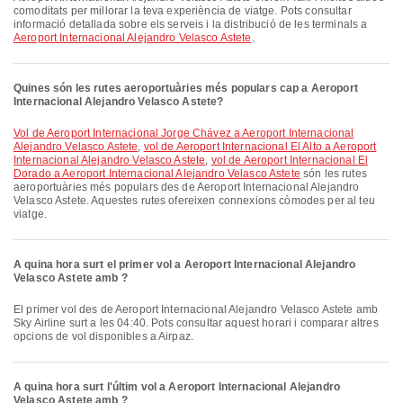
comoditats per millorar la teva experiència de viatge. Pots consultar
informació detallada sobre els serveis i la distribució de les terminals a
Aeroport Internacional Alejandro Velasco Astete
.
Quines són les rutes aeroportuàries més populars cap a Aeroport
Internacional Alejandro Velasco Astete?
vol de Aeroport Internacional Jorge Chávez a Aeroport Internacional
Alejandro Velasco Astete
,
vol de Aeroport Internacional El Alto a Aeroport
Internacional Alejandro Velasco Astete
,
vol de Aeroport Internacional El
Dorado a Aeroport Internacional Alejandro Velasco Astete
són les rutes
aeroportuàries més populars des de Aeroport Internacional Alejandro
Velasco Astete. Aquestes rutes ofereixen connexions còmodes per al teu
viatge.
A quina hora surt el primer vol a Aeroport Internacional Alejandro
Velasco Astete amb ?
El primer vol des de Aeroport Internacional Alejandro Velasco Astete amb
Sky Airline surt a les 04:40. Pots consultar aquest horari i comparar altres
opcions de vol disponibles a Airpaz.
A quina hora surt l'últim vol a Aeroport Internacional Alejandro
Velasco Astete amb ?