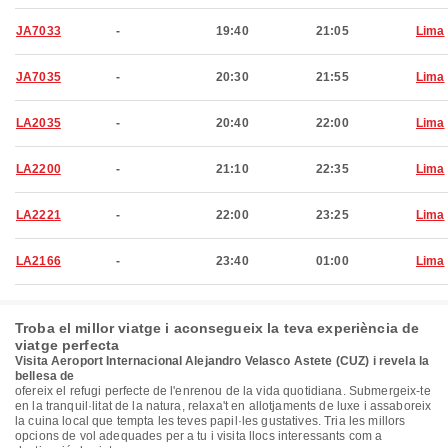
JA7033
-
19:40
21:05
Lima
JA7035
-
20:30
21:55
Lima
LA2035
-
20:40
22:00
Lima
LA2200
-
21:10
22:35
Lima
LA2221
-
22:00
23:25
Lima
LA2166
-
23:40
01:00
Lima
Troba el millor viatge i aconsegueix la teva experiència de
viatge perfecta
Visita Aeroport Internacional Alejandro Velasco Astete (CUZ) i revela la
bellesa de
ofereix el refugi perfecte de l'enrenou de la vida quotidiana. Submergeix-te
en la tranquil·litat de la natura, relaxa't en allotjaments de luxe i assaboreix
la cuina local que tempta les teves papil·les gustatives. Tria les millors
opcions de vol adequades per a tu i visita llocs interessants com a