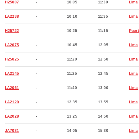
H25007
-
10:05
11:30
Lima
LA2238
-
10:10
11:35
Lima
H25722
-
10:25
11:15
Puer
LA2075
-
10:45
12:05
Lima
H25025
-
11:20
12:50
Lima
LA2145
-
11:25
12:45
Lima
LA2061
-
11:40
13:00
Lima
LA2120
-
12:35
13:55
Lima
LA2028
-
13:25
14:50
Lima
JA7031
-
14:05
15:30
Lima