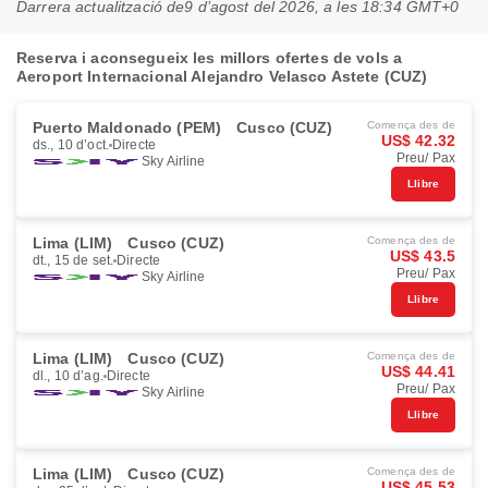
Darrera actualització de
9 d’agost del 2026, a les 18:34 GMT+0
Reserva i aconsegueix les millors ofertes de vols a
Aeroport Internacional Alejandro Velasco Astete (CUZ)
Puerto Maldonado (PEM)
Cusco (CUZ)
Comença des de
US$ 42.32
ds., 10 d’oct.
Directe
Preu/ Pax
Sky Airline
Llibre
Lima (LIM)
Cusco (CUZ)
Comença des de
US$ 43.5
dt., 15 de set.
Directe
Preu/ Pax
Sky Airline
Llibre
Lima (LIM)
Cusco (CUZ)
Comença des de
US$ 44.41
dl., 10 d’ag.
Directe
Preu/ Pax
Sky Airline
Llibre
Lima (LIM)
Cusco (CUZ)
Comença des de
US$ 45.53