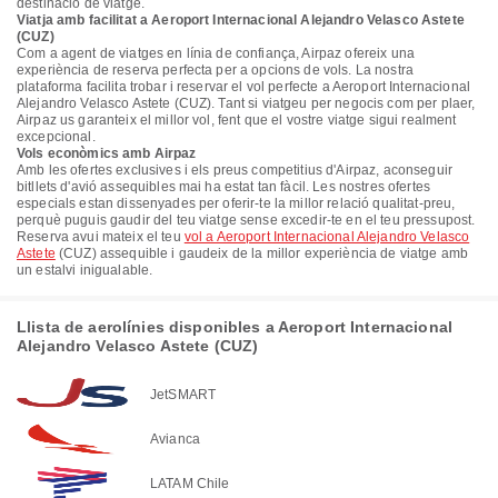
destinació de viatge.
Viatja amb facilitat a Aeroport Internacional Alejandro Velasco Astete
(CUZ)
Com a agent de viatges en línia de confiança, Airpaz ofereix una
experiència de reserva perfecta per a opcions de vols. La nostra
plataforma facilita trobar i reservar el vol perfecte a Aeroport Internacional
Alejandro Velasco Astete (CUZ). Tant si viatgeu per negocis com per plaer,
Airpaz us garanteix el millor vol, fent que el vostre viatge sigui realment
excepcional.
Vols econòmics amb Airpaz
Amb les ofertes exclusives i els preus competitius d'Airpaz, aconseguir
bitllets d'avió assequibles mai ha estat tan fàcil. Les nostres ofertes
especials estan dissenyades per oferir-te la millor relació qualitat-preu,
perquè puguis gaudir del teu viatge sense excedir-te en el teu pressupost.
Reserva avui mateix el teu
vol a Aeroport Internacional Alejandro Velasco
Astete
(CUZ) assequible i gaudeix de la millor experiència de viatge amb
un estalvi inigualable.
Llista de aerolínies disponibles a Aeroport Internacional
Alejandro Velasco Astete (CUZ)
JetSMART
Avianca
LATAM Chile