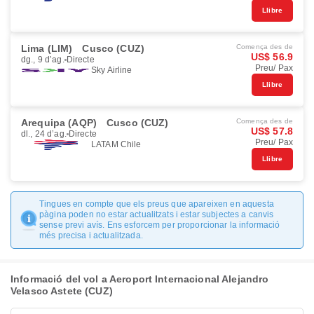
Llibre
Lima (LIM)
Cusco (CUZ)
Comença des de
US$ 56.9
dg., 9 d’ag.
Directe
Preu/ Pax
Sky Airline
Llibre
Arequipa (AQP)
Cusco (CUZ)
Comença des de
US$ 57.8
dl., 24 d’ag.
Directe
Preu/ Pax
LATAM Chile
Llibre
Tingues en compte que els preus que apareixen en aquesta
pàgina poden no estar actualitzats i estar subjectes a canvis
sense previ avís. Ens esforcem per proporcionar la informació
més precisa i actualitzada.
Informació del vol a Aeroport Internacional Alejandro
Velasco Astete (CUZ)