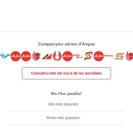
Companyies aèries d'Airpaz
Consulteu tots els socis de les aerolínies
No t'ho perdis!
Vols més populars
Rutes més populars