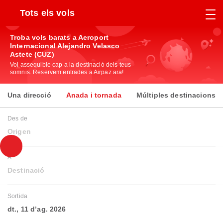
Tots els vols
Troba vols barats a Aeroport
Internacional Alejandro Velasco
Astete (CUZ)
Vol assequible cap a la destinació dels teus
somnis. Reservem entrades a Airpaz ara!
Una direcció
Anada i tornada
Múltiples destinacions
Des de
Origen
A
Destinació
Sortida
dt., 11 d’ag. 2026