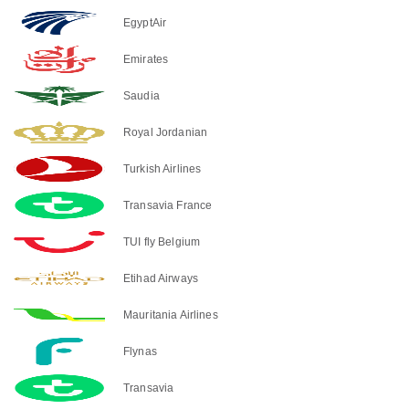
EgyptAir
Emirates
Saudia
Royal Jordanian
Turkish Airlines
Transavia France
TUI fly Belgium
Etihad Airways
Mauritania Airlines
Flynas
Transavia