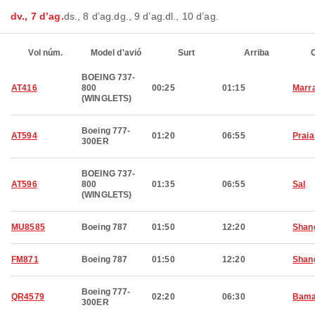
dv., 7 d’ag.
ds., 8 d’ag.
dg., 9 d’ag.
dl., 10 d’ag.
Vol núm.
Model d'avió
Surt
Arriba
C
BOEING 737-
AT416
800
00:25
01:15
Marr
(WINGLETS)
Boeing 777-
AT594
01:20
06:55
Praia
300ER
BOEING 737-
AT596
800
01:35
06:55
Sal
(WINGLETS)
MU8585
Boeing 787
01:50
12:20
Shan
FM871
Boeing 787
01:50
12:20
Shan
Boeing 777-
QR4579
02:20
06:30
Bam
300ER