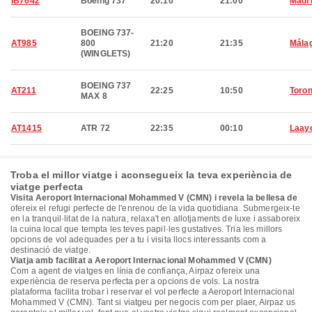
IB7642
Boeing 737
20:10
21:00
Madr
BOEING 737-
AT985
800
21:20
21:35
Mála
(WINGLETS)
BOEING 737
AT211
22:25
10:50
Toron
MAX 8
AT1415
ATR 72
22:35
00:10
Laay
Troba el millor viatge i aconsegueix la teva experiència de
viatge perfecta
Visita Aeroport Internacional Mohammed V (CMN) i revela la bellesa de
ofereix el refugi perfecte de l'enrenou de la vida quotidiana. Submergeix-te
en la tranquil·litat de la natura, relaxa't en allotjaments de luxe i assaboreix
la cuina local que tempta les teves papil·les gustatives. Tria les millors
opcions de vol adequades per a tu i visita llocs interessants com a
destinació de viatge.
Viatja amb facilitat a Aeroport Internacional Mohammed V (CMN)
Com a agent de viatges en línia de confiança, Airpaz ofereix una
experiència de reserva perfecta per a opcions de vols. La nostra
plataforma facilita trobar i reservar el vol perfecte a Aeroport Internacional
Mohammed V (CMN). Tant si viatgeu per negocis com per plaer, Airpaz us