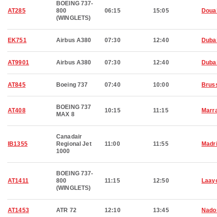
BOEING 737-
AT285
800
06:15
15:05
Doua
(WINGLETS)
EK751
Airbus A380
07:30
12:40
Duba
AT9901
Airbus A380
07:30
12:40
Duba
AT845
Boeing 737
07:40
10:00
Brus
BOEING 737
AT408
10:15
11:15
Marr
MAX 8
Canadair
IB1355
Regional Jet
11:00
11:55
Madr
1000
BOEING 737-
AT1411
800
11:15
12:50
Laay
(WINGLETS)
AT1453
ATR 72
12:10
13:45
Nado