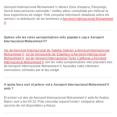
Aeroport Internacional Mohammed V ofereix Zona d'espera, Pàrquings,
Servei bancari/caixer automàtic i moltes altres comoditats per millorar la
teva experiència de viatge. Pots consultar informació detallada sobre els
serveis i la distribució de les terminals a
Aeroport Internacional Mohammed
V
.
Quines són les rutes aeroportuàries més populars cap a Aeroport
Internacional Mohammed V?
vol de Aeroport Internacional de Sabiha Gökçen a Aeroport Internacional
Mohammed V
,
vol de Aeropuerto de Estambul a Aeroport Internacional
Mohammed V
,
vol de Aeroport Internacional Tunis Carthage a Aeroport
Internacional Mohammed V
són les rutes aeroportuàries més populars des
de Aeroport Internacional Mohammed V. Aquestes rutes ofereixen
connexions còmodes per al teu viatge.
A quina hora surt el primer vol a Aeroport Internacional Mohammed V
amb ?
El primer vol des de Aeroport Internacional Mohammed V amb Air Arabia
Maroc surt a les 00:10. Pots consultar aquest horari i comparar altres
opcions de vol disponibles a Airpaz.