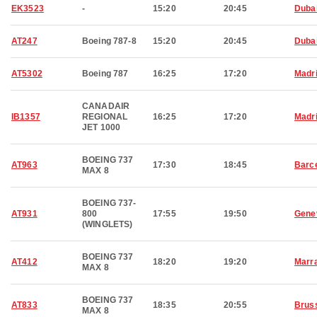
EK3523
-
15:20
20:45
Duba
AT247
Boeing 787-8
15:20
20:45
Duba
AT5302
Boeing 787
16:25
17:20
Madr
CANADAIR
IB1357
REGIONAL
16:25
17:20
Madr
JET 1000
BOEING 737
AT963
17:30
18:45
Barc
MAX 8
BOEING 737-
AT931
800
17:55
19:50
Gene
(WINGLETS)
BOEING 737
AT412
18:20
19:20
Marr
MAX 8
BOEING 737
AT833
18:35
20:55
Brus
MAX 8