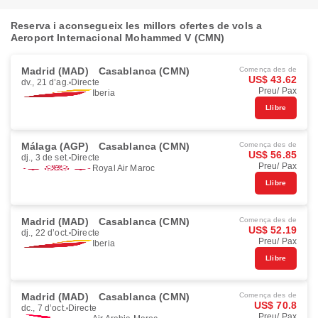
Reserva i aconsegueix les millors ofertes de vols a
Aeroport Internacional Mohammed V (CMN)
Madrid (MAD)
Casablanca (CMN)
Comença des de
US$ 43.62
dv., 21 d’ag.
Directe
Preu/ Pax
Iberia
Llibre
Málaga (AGP)
Casablanca (CMN)
Comença des de
US$ 56.85
dj., 3 de set.
Directe
Preu/ Pax
Royal Air Maroc
Llibre
Madrid (MAD)
Casablanca (CMN)
Comença des de
US$ 52.19
dj., 22 d’oct.
Directe
Preu/ Pax
Iberia
Llibre
Madrid (MAD)
Casablanca (CMN)
Comença des de
US$ 70.8
dc., 7 d’oct.
Directe
Preu/ Pax