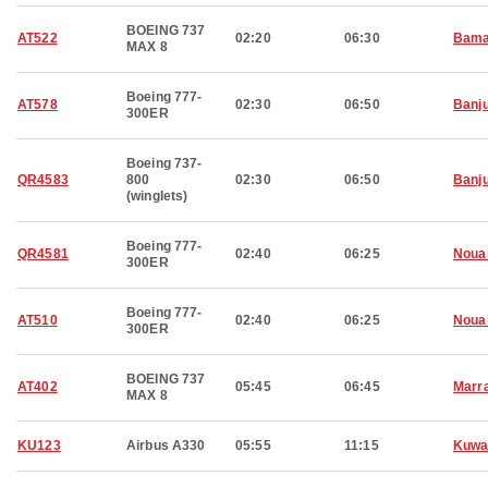
BOEING 737
AT522
02:20
06:30
Bam
MAX 8
Boeing 777-
AT578
02:30
06:50
Banju
300ER
Boeing 737-
QR4583
800
02:30
06:50
Banju
(winglets)
Boeing 777-
QR4581
02:40
06:25
Noua
300ER
Boeing 777-
AT510
02:40
06:25
Noua
300ER
BOEING 737
AT402
05:45
06:45
Marr
MAX 8
KU123
Airbus A330
05:55
11:15
Kuwa