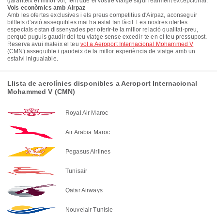
garanteix el millor vol, fent que el vostre viatge sigui realment excepcional.
Vols econòmics amb Airpaz
Amb les ofertes exclusives i els preus competitius d'Airpaz, aconseguir
bitllets d'avió assequibles mai ha estat tan fàcil. Les nostres ofertes
especials estan dissenyades per oferir-te la millor relació qualitat-preu,
perquè puguis gaudir del teu viatge sense excedir-te en el teu pressupost.
Reserva avui mateix el teu
vol a Aeroport Internacional Mohammed V
(CMN) assequible i gaudeix de la millor experiència de viatge amb un
estalvi inigualable.
Llista de aerolínies disponibles a Aeroport Internacional
Mohammed V (CMN)
Royal Air Maroc
Air Arabia Maroc
Pegasus Airlines
Tunisair
Qatar Airways
Nouvelair Tunisie