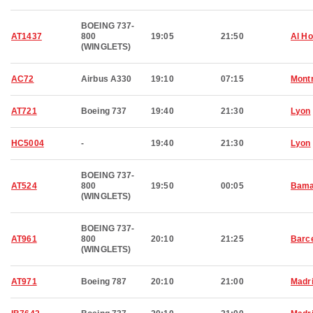
BOEING 737-
AT1437
800
19:05
21:50
Al H
(WINGLETS)
AC72
Airbus A330
19:10
07:15
Montr
AT721
Boeing 737
19:40
21:30
Lyon
HC5004
-
19:40
21:30
Lyon
BOEING 737-
AT524
800
19:50
00:05
Bam
(WINGLETS)
BOEING 737-
AT961
800
20:10
21:25
Barc
(WINGLETS)
AT971
Boeing 787
20:10
21:00
Madr