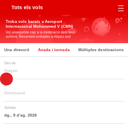
Tots els vols
Troba vols barats a Aeroport
Internacional Mohammed V (CMN)
Vol assequible cap a la destinació dels teus
somnis. Reservem entrades a Airpaz ara!
Una direcció
Anada i tornada
Múltiples destinacions
Des de
Origen
A
Destinació
Sortida
dg., 9 d’ag. 2026