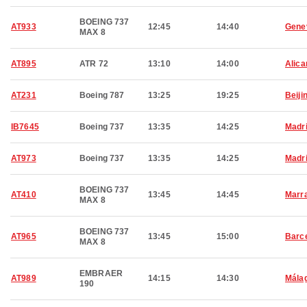
BOEING 737
AT933
12:45
14:40
Gene
MAX 8
AT895
ATR 72
13:10
14:00
Alica
AT231
Boeing 787
13:25
19:25
Beiji
IB7645
Boeing 737
13:35
14:25
Madr
AT973
Boeing 737
13:35
14:25
Madr
BOEING 737
AT410
13:45
14:45
Marr
MAX 8
BOEING 737
AT965
13:45
15:00
Barc
MAX 8
EMBRAER
AT989
14:15
14:30
Mála
190