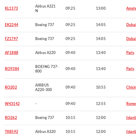
Airbus A321
KL1373
09:25
13:00
Amst
N
EK2244
Boeing 737
09:25
14:05
Duba
FZ1797
Boeing 737
09:25
14:05
Duba
AF1888
Airbus A220
09:40
13:40
Paris
BOEING 737-
RO9384
09:40
13:40
Paris
800
AIRBUS
RO202
09:40
10:55
Chisi
A220-300
W43142
-
09:40
12:55
Rome
RO262
Boeing 737
10:15
12:00
Istan
TK8592
Airbus A320
10:15
12:00
Istan