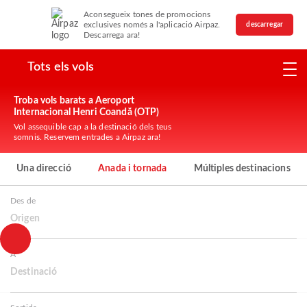
Aconsegueix tones de promocions
exclusives només a l'aplicació Airpaz.
descarregar
Descarrega ara!
Tots els vols
Troba vols barats a Aeroport
Internacional Henri Coandă (OTP)
Vol assequible cap a la destinació dels teus
somnis. Reservem entrades a Airpaz ara!
Una direcció
Anada i tornada
Múltiples destinacions
Des de
Origen
A
Destinació