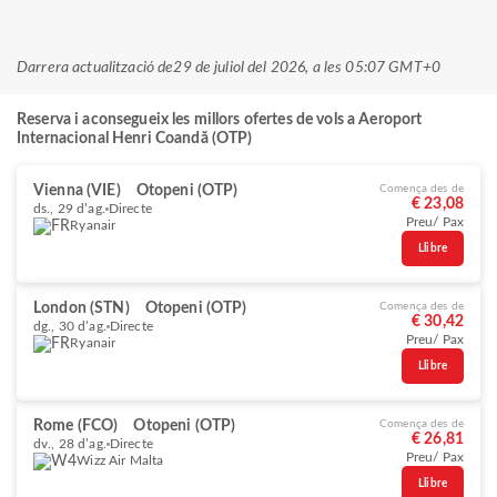
Darrera actualització de
29 de juliol del 2026, a les 05:07 GMT+0
Reserva i aconsegueix les millors ofertes de vols a Aeroport
Internacional Henri Coandă (OTP)
Vienna (VIE)
Otopeni (OTP)
Comença des de
€ 23,08
ds., 29 d’ag.
Directe
Preu/ Pax
Ryanair
Llibre
London (STN)
Otopeni (OTP)
Comença des de
€ 30,42
dg., 30 d’ag.
Directe
Preu/ Pax
Ryanair
Llibre
Rome (FCO)
Otopeni (OTP)
Comença des de
€ 26,81
dv., 28 d’ag.
Directe
Preu/ Pax
Wizz Air Malta
Llibre