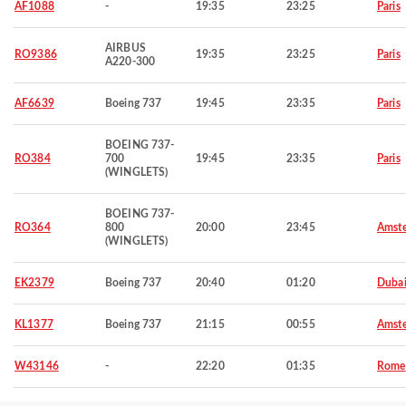
AF1088
-
19:35
23:25
Paris
AIRBUS
RO9386
19:35
23:25
Paris
A220-300
AF6639
Boeing 737
19:45
23:35
Paris
BOEING 737-
RO384
700
19:45
23:35
Paris
(WINGLETS)
BOEING 737-
RO364
800
20:00
23:45
Amst
(WINGLETS)
EK2379
Boeing 737
20:40
01:20
Duba
KL1377
Boeing 737
21:15
00:55
Amst
W43146
-
22:20
01:35
Rome