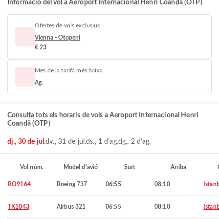
Informació del vol a Aeroport Internacional Henri Coandă (OTP)
Ofertes de vols exclusius
Vienna - Otopeni
€ 23
Mes de la tarifa més baixa
Ag.
Consulta tots els horaris de vols a Aeroport Internacional Henri
Coandă (OTP)
dj., 30 de jul.
dv., 31 de jul.
ds., 1 d’ag.
dg., 2 d’ag.
Vol núm.
Model d'avió
Surt
Arriba
RO9164
Boeing 737
06:55
08:10
Istan
TK1043
Airbus 321
06:55
08:10
Istan