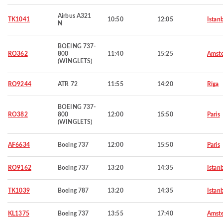
Airbus A321
TK1041
10:50
12:05
Istan
N
BOEING 737-
RO362
800
11:40
15:25
Amst
(WINGLETS)
RO9244
ATR 72
11:55
14:20
Rīga
BOEING 737-
RO382
800
12:00
15:50
Paris
(WINGLETS)
AF6634
Boeing 737
12:00
15:50
Paris
RO9162
Boeing 737
13:20
14:35
Istan
TK1039
Boeing 787
13:20
14:35
Istan
KL1375
Boeing 737
13:55
17:40
Amst