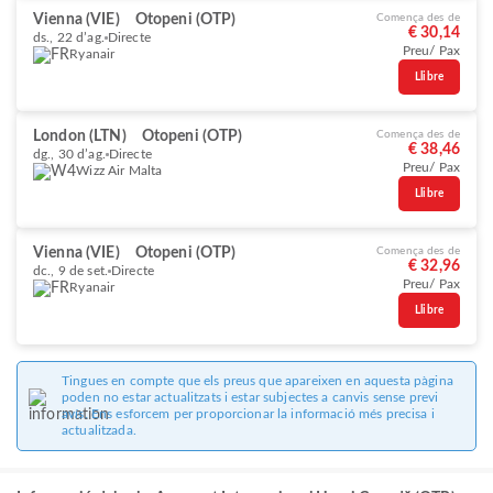
Vienna (VIE)
Otopeni (OTP)
Comença des de
€ 30,14
ds., 22 d’ag.
Directe
Preu/ Pax
Ryanair
Llibre
London (LTN)
Otopeni (OTP)
Comença des de
€ 38,46
dg., 30 d’ag.
Directe
Preu/ Pax
Wizz Air Malta
Llibre
Vienna (VIE)
Otopeni (OTP)
Comença des de
€ 32,96
dc., 9 de set.
Directe
Preu/ Pax
Ryanair
Llibre
Tingues en compte que els preus que apareixen en aquesta pàgina
poden no estar actualitzats i estar subjectes a canvis sense previ
avís. Ens esforcem per proporcionar la informació més precisa i
actualitzada.