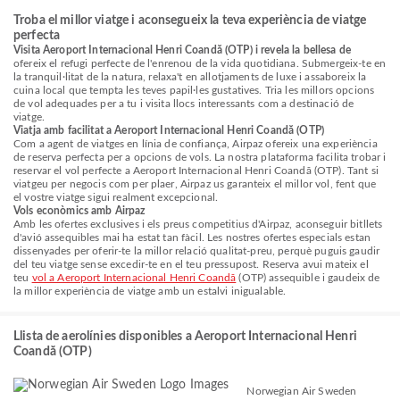
Troba el millor viatge i aconsegueix la teva experiència de viatge
perfecta
Visita Aeroport Internacional Henri Coandă (OTP) i revela la bellesa de
ofereix el refugi perfecte de l'enrenou de la vida quotidiana. Submergeix-te en
la tranquil·litat de la natura, relaxa't en allotjaments de luxe i assaboreix la
cuina local que tempta les teves papil·les gustatives. Tria les millors opcions
de vol adequades per a tu i visita llocs interessants com a destinació de
viatge.
Viatja amb facilitat a Aeroport Internacional Henri Coandă (OTP)
Com a agent de viatges en línia de confiança, Airpaz ofereix una experiència
de reserva perfecta per a opcions de vols. La nostra plataforma facilita trobar i
reservar el vol perfecte a Aeroport Internacional Henri Coandă (OTP). Tant si
viatgeu per negocis com per plaer, Airpaz us garanteix el millor vol, fent que
el vostre viatge sigui realment excepcional.
Vols econòmics amb Airpaz
Amb les ofertes exclusives i els preus competitius d'Airpaz, aconseguir bitllets
d'avió assequibles mai ha estat tan fàcil. Les nostres ofertes especials estan
dissenyades per oferir-te la millor relació qualitat-preu, perquè puguis gaudir
del teu viatge sense excedir-te en el teu pressupost. Reserva avui mateix el
teu
vol a Aeroport Internacional Henri Coandă
(OTP) assequible i gaudeix de
la millor experiència de viatge amb un estalvi inigualable.
Llista de aerolínies disponibles a Aeroport Internacional Henri
Coandă (OTP)
Norwegian Air Sweden