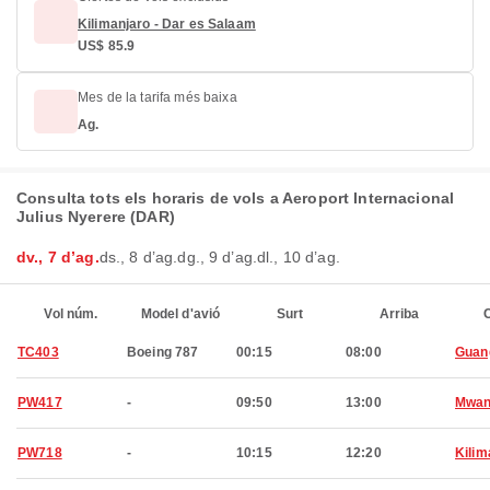
Kilimanjaro - Dar es Salaam
US$ 85.9
Mes de la tarifa més baixa
Ag.
Consulta tots els horaris de vols a Aeroport Internacional
Julius Nyerere (DAR)
dv., 7 d’ag.
ds., 8 d’ag.
dg., 9 d’ag.
dl., 10 d’ag.
Vol núm.
Model d'avió
Surt
Arriba
C
TC403
Boeing 787
00:15
08:00
Guan
PW417
-
09:50
13:00
Mwan
PW718
-
10:15
12:20
Kilim