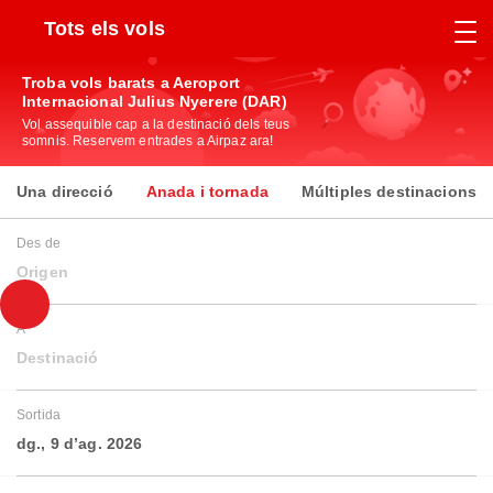
Tots els vols
Troba vols barats a Aeroport
Internacional Julius Nyerere (DAR)
Vol assequible cap a la destinació dels teus
somnis. Reservem entrades a Airpaz ara!
Una direcció
Anada i tornada
Múltiples destinacions
Des de
Origen
A
Destinació
Sortida
dg., 9 d’ag. 2026