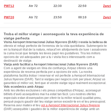
PW712
Atr 72
22:30
22:50
Zanzi
PW720
Atr 72
23:50
00:10
Zanzi
Troba el millor viatge i aconsegueix la teva experiència de
viatge perfecta
Visita Aeroport Internacional Julius Nyerere (DAR) i revela la bellesa de
ofereix el refugi perfecte de l'enrenou de la vida quotidiana. Submergeix-te
en la tranquil·litat de la natura, relaxa't en allotjaments de luxe i assaboreix
la cuina local que tempta les teves papil·les gustatives. Tria les millors
opcions de vol adequades per a tu i visita llocs interessants com a
destinació de viatge.
Viatja amb facilitat a Aeroport Internacional Julius Nyerere (DAR)
Com a agent de viatges en línia de confiança, Airpaz ofereix una
experiència de reserva perfecta per a opcions de vols. La nostra
plataforma facilita trobar i reservar el vol perfecte a Aeroport Internacional
Julius Nyerere (DAR). Tant si viatgeu per negocis com per plaer, Airpaz us
garanteix el millor vol, fent que el vostre viatge sigui realment excepcional.
Vols econòmics amb Airpaz
Amb les ofertes exclusives i els preus competitius d'Airpaz, aconseguir
bitllets d'avió assequibles mai ha estat tan fàcil. Les nostres ofertes
especials estan dissenyades per oferir-te la millor relació qualitat-preu,
perquè puguis gaudir del teu viatge sense excedir-te en el teu pressupost.
Reserva avui mateix el teu
vol a Aeroport Internacional Julius Nyerere
(DAR) assequible i gaudeix de la millor experiència de viatge amb un