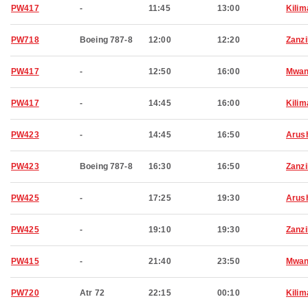
PW417
-
11:45
13:00
Kilim
PW718
Boeing 787-8
12:00
12:20
Zanzi
PW417
-
12:50
16:00
Mwan
PW417
-
14:45
16:00
Kilim
PW423
-
14:45
16:50
Arus
PW423
Boeing 787-8
16:30
16:50
Zanzi
PW425
-
17:25
19:30
Arus
PW425
-
19:10
19:30
Zanzi
PW415
-
21:40
23:50
Mwan
PW720
Atr 72
22:15
00:10
Kilim