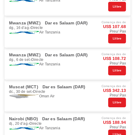
Air Tanzania
Llibre
Mwanza (MWZ)
Dar es Salaam (DAR)
Comença des de
US$ 107.68
dg., 16 d’ag.
Directe
Preu/ Pax
Air Tanzania
Llibre
Mwanza (MWZ)
Dar es Salaam (DAR)
Comença des de
US$ 108.72
dg., 6 de set.
Directe
Preu/ Pax
Air Tanzania
Llibre
Muscat (MCT)
Dar es Salaam (DAR)
Comença des de
US$ 342.13
dc., 30 de set.
Directe
Preu/ Pax
Oman Air
Llibre
Nairobi (NBO)
Dar es Salaam (DAR)
Comença des de
US$ 188.94
dj., 20 d’ag.
Directe
Preu/ Pax
Air Tanzania
Llibre