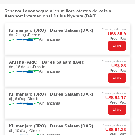
Reserva i aconsegueix les millors ofertes de vols a
Aeroport Internacional Julius Nyerere (DAR)
Kilimanjaro (JRO)
Dar es Salaam (DAR)
Comença des de
US$ 85.9
dv., 7 d’ag.
Directe
Preu/ Pax
Air Tanzania
Llibre
Arusha (ARK)
Dar es Salaam (DAR)
Comença des de
US$ 86
dc., 16 de set.
Directe
Preu/ Pax
Air Tanzania
Llibre
Kilimanjaro (JRO)
Dar es Salaam (DAR)
Comença des de
US$ 94.17
dj., 6 d’ag.
Directe
Preu/ Pax
Air Tanzania
Llibre
Kilimanjaro (JRO)
Dar es Salaam (DAR)
Comença des de
US$ 94.26
dl., 10 d’ag.
Directe
Preu/ Pax