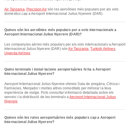
Air Tanzania
,
Precision Air
són les aerolínies més populars per als vols
domèstics cap a Aeroport Internacional Julius Nyerere (DAR).
Quines són les aerolínies més populars per a vols internacionals a
Aeroport Internacional Julius Nyerere (DAR)?
Les companyies aèries més populars per als vols internacionals a Aeroport
Internacional Julius Nyerere (DAR) són
Air Tanzania
,
Turkish Airlines
,
Uganda Airlines
.
Quins terminals i instal·lacions aeroportuàries hi ha a Aeroport
Internacional Julius Nyerere?
Aeroport Internacional Julius Nyerere ofereix Sala de pregària, Clínica i
Farmàcies, Menjador i moltes altres comoditats per millorar la teva
experiència de viatge. Pots consultar informació detallada sobre els
serveis i la distribució de les terminals a
Aeroport Internacional Julius
Nyerere
.
Quines són les rutes aeroportuàries més populars cap a Aeroport
Internacional Julius Nyerere?