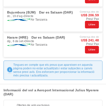
Bujumbura (BJM)
Dar es Salaam (DAR)
Comença des de
US$ 206.59
dc., 19 d’ag.
Directe
Preu/ Pax
Air Tanzania
Llibre
Harare (HRE)
Dar es Salaam (DAR)
Comença des de
US$ 241.48
dg., 6 de set.
Directe
Preu/ Pax
Air Tanzania
Llibre
Tingues en compte que els preus que apareixen en aquesta
pàgina poden no estar actualitzats i estar subjectes a canvis
sense previ avís. Ens esforcem per proporcionar la informació
més precisa i actualitzada.
Informació del vol a Aeroport Internacional Julius Nyerere
(DAR)
Ofertes de vols exclusius