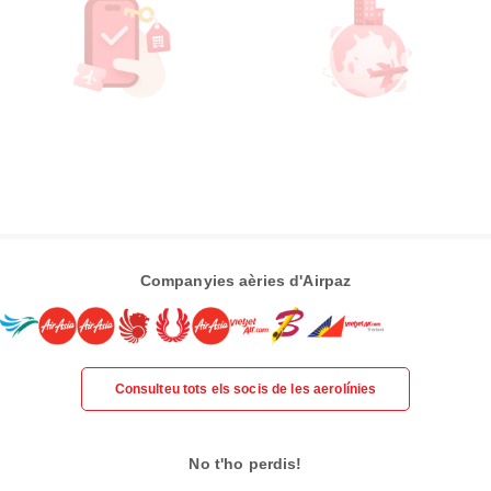
Companyies aèries d'Airpaz
Consulteu tots els socis de les aerolínies
No t'ho perdis!