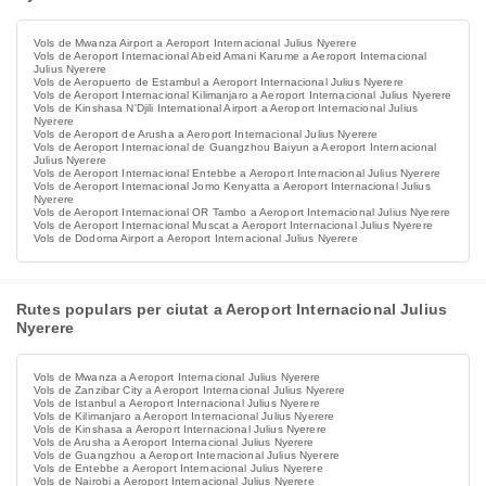
Vols de Mwanza Airport a Aeroport Internacional Julius Nyerere
Vols de Aeroport Internacional Abeid Amani Karume a Aeroport Internacional
Julius Nyerere
Vols de Aeropuerto de Estambul a Aeroport Internacional Julius Nyerere
Vols de Aeroport Internacional Kilimanjaro a Aeroport Internacional Julius Nyerere
Vols de Kinshasa N'Djili International Airport a Aeroport Internacional Julius
Nyerere
Vols de Aeroport de Arusha a Aeroport Internacional Julius Nyerere
Vols de Aeroport Internacional de Guangzhou Baiyun a Aeroport Internacional
Julius Nyerere
Vols de Aeroport Internacional Entebbe a Aeroport Internacional Julius Nyerere
Vols de Aeroport Internacional Jomo Kenyatta a Aeroport Internacional Julius
Nyerere
Vols de Aeroport Internacional OR Tambo a Aeroport Internacional Julius Nyerere
Vols de Aeroport Internacional Muscat a Aeroport Internacional Julius Nyerere
Vols de Dodoma Airport a Aeroport Internacional Julius Nyerere
Rutes populars per ciutat a Aeroport Internacional Julius
Nyerere
Vols de Mwanza a Aeroport Internacional Julius Nyerere
Vols de Zanzibar City a Aeroport Internacional Julius Nyerere
Vols de Istanbul a Aeroport Internacional Julius Nyerere
Vols de Kilimanjaro a Aeroport Internacional Julius Nyerere
Vols de Kinshasa a Aeroport Internacional Julius Nyerere
Vols de Arusha a Aeroport Internacional Julius Nyerere
Vols de Guangzhou a Aeroport Internacional Julius Nyerere
Vols de Entebbe a Aeroport Internacional Julius Nyerere
Vols de Nairobi a Aeroport Internacional Julius Nyerere