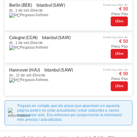
Comença des de
Berlin (BER)
Istanbul (SAW)
€ 50
dt., 1 de set.
Directe
Preu/ Pax
Pegasus Airlines
Llibre
Comença des de
Cologne (CGN)
Istanbul (SAW)
€ 50
dt., 1 de set.
Directe
Preu/ Pax
Pegasus Airlines
Llibre
Comença des de
Hannover (HAJ)
Istanbul (SAW)
€ 50
dv., 11 de set.
Directe
Preu/ Pax
Pegasus Airlines
Llibre
Tingues en compte que els preus que apareixen en aquesta
pàgina poden no estar actualitzats i estar subjectes a canvis
sense previ avís. Ens esforcem per proporcionar la informació
més precisa i actualitzada.