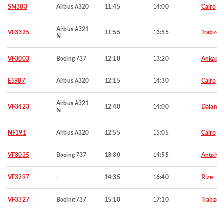
SM303
Airbus A320
11:45
14:00
Cairo
Airbus A321
VF3325
11:55
13:55
Trabz
N
VF3003
Boeing 737
12:10
13:20
Ankar
E5987
Airbus A320
12:15
14:30
Cairo
Airbus A321
VF3423
12:40
14:00
Dala
N
NP191
Airbus A320
12:55
15:05
Cairo
VF3035
Boeing 737
13:30
14:55
Antal
VF3297
-
14:35
16:40
Rize
VF3327
Boeing 737
15:10
17:10
Trabz