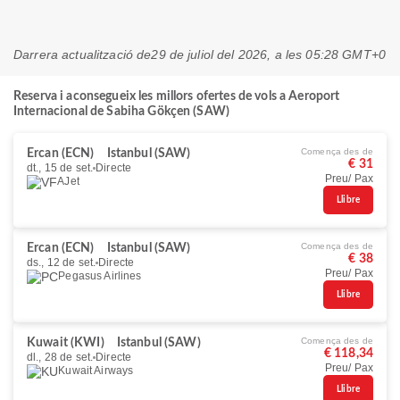
Darrera actualització de
29 de juliol del 2026, a les 05:28 GMT+0
Reserva i aconsegueix les millors ofertes de vols a Aeroport
Internacional de Sabiha Gökçen (SAW)
Comença des de
Ercan (ECN)
Istanbul (SAW)
€ 31
dt., 15 de set.
Directe
Preu/ Pax
AJet
Llibre
Comença des de
Ercan (ECN)
Istanbul (SAW)
€ 38
ds., 12 de set.
Directe
Preu/ Pax
Pegasus Airlines
Llibre
Comença des de
Kuwait (KWI)
Istanbul (SAW)
€ 118,34
dl., 28 de set.
Directe
Preu/ Pax
Kuwait Airways
Llibre