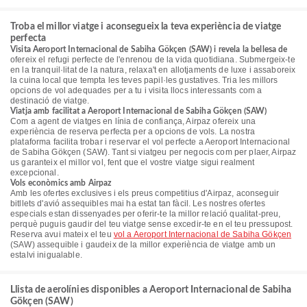
Troba el millor viatge i aconsegueix la teva experiència de viatge
perfecta
Visita Aeroport Internacional de Sabiha Gökçen (SAW) i revela la bellesa de
ofereix el refugi perfecte de l'enrenou de la vida quotidiana. Submergeix-te
en la tranquil·litat de la natura, relaxa't en allotjaments de luxe i assaboreix
la cuina local que tempta les teves papil·les gustatives. Tria les millors
opcions de vol adequades per a tu i visita llocs interessants com a
destinació de viatge.
Viatja amb facilitat a Aeroport Internacional de Sabiha Gökçen (SAW)
Com a agent de viatges en línia de confiança, Airpaz ofereix una
experiència de reserva perfecta per a opcions de vols. La nostra
plataforma facilita trobar i reservar el vol perfecte a Aeroport Internacional
de Sabiha Gökçen (SAW). Tant si viatgeu per negocis com per plaer, Airpaz
us garanteix el millor vol, fent que el vostre viatge sigui realment
excepcional.
Vols econòmics amb Airpaz
Amb les ofertes exclusives i els preus competitius d'Airpaz, aconseguir
bitllets d'avió assequibles mai ha estat tan fàcil. Les nostres ofertes
especials estan dissenyades per oferir-te la millor relació qualitat-preu,
perquè puguis gaudir del teu viatge sense excedir-te en el teu pressupost.
Reserva avui mateix el teu
vol a Aeroport Internacional de Sabiha Gökçen
(SAW) assequible i gaudeix de la millor experiència de viatge amb un
estalvi inigualable.
Llista de aerolínies disponibles a Aeroport Internacional de Sabiha
Gökçen (SAW)