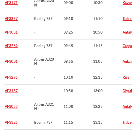
Airbus A320
VF3171
09:00
10:30
Kayse
N
VF3337
Boeing 737
09:10
11:10
Trabz
VF3031
-
09:25
10:50
Antal
VF3269
Boeing 737
09:45
11:15
Capp
Airbus A320
VF3001
09:55
11:05
Ankar
N
VF3295
-
10:10
12:15
Rize
VF3187
-
10:50
13:00
Diyar
Airbus A321
VF3033
11:00
12:25
Antal
N
VF3325
Boeing 737
11:15
13:15
Trabz