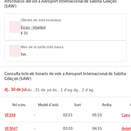
Informació del vol a Aeroport Internacional de Sabiha Gökçen
(SAW)
Ofertes de vols exclusius
Ercan - Istanbul
€ 31
Mes de la tarifa més baixa
Set.
Consulta tots els horaris de vols a Aeroport Internacional de Sabiha
Gökçen (SAW)
dv., 31 de jul.
ds., 1 d’ag.
dg., 2 d’ag.
dj., 30 de jul.
Vol núm.
Model d'avió
Surt
Arriba
VF248
-
02:55
05:10
Cairo
VF3047
-
03:10
04:35
Antal