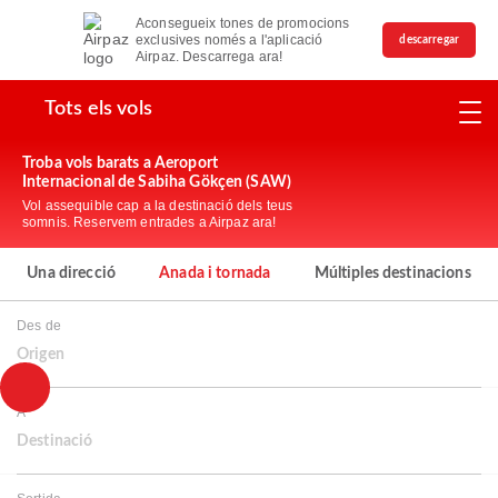
Aconsegueix tones de promocions
exclusives només a l'aplicació
descarregar
Airpaz. Descarrega ara!
Tots els vols
Troba vols barats a Aeroport
Internacional de Sabiha Gökçen (SAW)
Vol assequible cap a la destinació dels teus
somnis. Reservem entrades a Airpaz ara!
Una direcció
Anada i tornada
Múltiples destinacions
Des de
Origen
A
Destinació