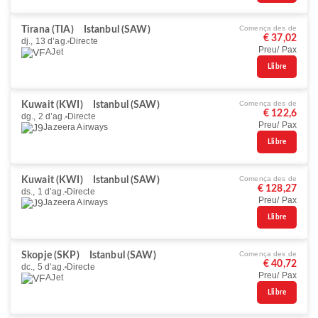
Comença des de
Tirana (TIA)
Istanbul (SAW)
€ 37,02
dj., 13 d’ag.
Directe
Preu/ Pax
AJet
Llibre
Comença des de
Kuwait (KWI)
Istanbul (SAW)
€ 122,6
dg., 2 d’ag.
Directe
Preu/ Pax
Jazeera Airways
Llibre
Comença des de
Kuwait (KWI)
Istanbul (SAW)
€ 128,27
ds., 1 d’ag.
Directe
Preu/ Pax
Jazeera Airways
Llibre
Comença des de
Skopje (SKP)
Istanbul (SAW)
€ 40,72
dc., 5 d’ag.
Directe
Preu/ Pax
AJet
Llibre