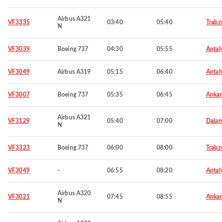
Airbus A321
VF3335
03:40
05:40
Trabz
N
VF3039
Boeing 737
04:30
05:55
Antal
VF3049
Airbus A319
05:15
06:40
Antal
VF3007
Boeing 737
05:35
06:45
Ankar
Airbus A321
VF3129
05:40
07:00
Dala
N
VF3323
Boeing 737
06:00
08:00
Trabz
VF3049
-
06:55
08:20
Antal
Airbus A320
VF3021
07:45
08:55
Ankar
N