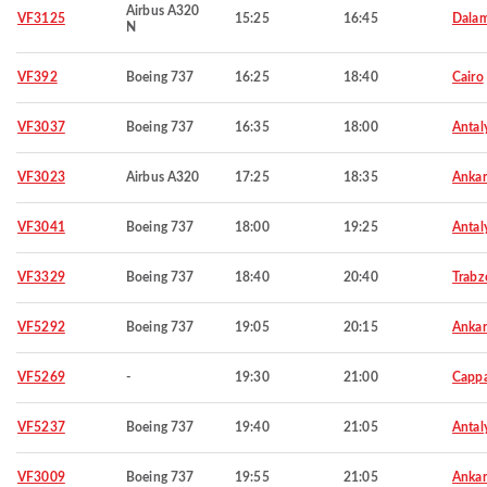
Airbus A320
VF3125
15:25
16:45
Dala
N
VF392
Boeing 737
16:25
18:40
Cairo
VF3037
Boeing 737
16:35
18:00
Antal
VF3023
Airbus A320
17:25
18:35
Ankar
VF3041
Boeing 737
18:00
19:25
Antal
VF3329
Boeing 737
18:40
20:40
Trabz
VF5292
Boeing 737
19:05
20:15
Ankar
VF5269
-
19:30
21:00
Capp
VF5237
Boeing 737
19:40
21:05
Antal
VF3009
Boeing 737
19:55
21:05
Ankar