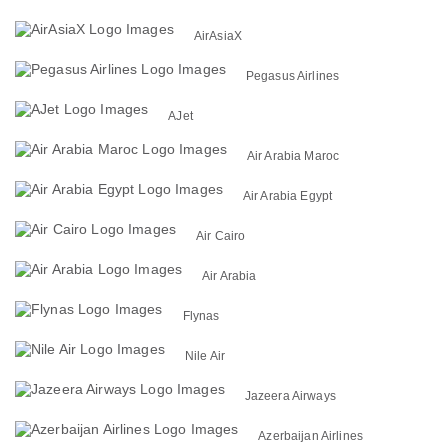
AirAsiaX
Pegasus Airlines
AJet
Air Arabia Maroc
Air Arabia Egypt
Air Cairo
Air Arabia
Flynas
Nile Air
Jazeera Airways
Azerbaijan Airlines