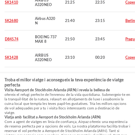
AIRBUS
SK1410
21:25
22:35
Cope
A320NEO
Airbus A320
SK2680
21:40
23:15
Berlin
N
BOEING 737
D84574
21:50
23:45
Pragu
MAX 8
AIRBUS
SK1428
23:10
00:20
Cope
A320NEO
Troba el millor viatge i aconsegueix la teva experiència de viatge
perfecta
Visita Aeroport de Stockholm Arlanda (ARN) i revela la bellesa de
ofereix el refugi perfecte de l'enrenou de la vida quotidiana. Submergeix-te en
la tranquil·litat de la natura, relaxa't en allotjaments de luxe i assaboreix la
cuina local que tempta les teves papil·les gustatives. Tria les millors opcions
de vol adequades per a tu i visita llocs interessants com a destinació de
viatge.
Viatja amb facilitat a Aeroport de Stockholm Arlanda (ARN)
Com a agent de viatges en línia de confiança, Airpaz ofereix una experiència
de reserva perfecta per a opcions de vols. La nostra plataforma facilita trobar i
reservar el vol perfecte a Aeroport de Stockholm Arlanda (ARN). Tant si