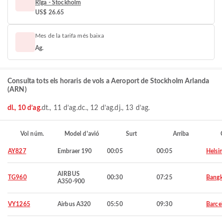
Rīga - Stockholm
US$ 26.65
Mes de la tarifa més baixa
Ag.
Consulta tots els horaris de vols a Aeroport de Stockholm Arlanda
(ARN)
dl., 10 d’ag.
dt., 11 d’ag.
dc., 12 d’ag.
dj., 13 d’ag.
Vol núm.
Model d'avió
Surt
Arriba
AY827
Embraer 190
00:05
00:05
Helsi
AIRBUS
TG960
00:30
07:25
Bang
A350-900
VY1265
Airbus A320
05:50
09:30
Barce