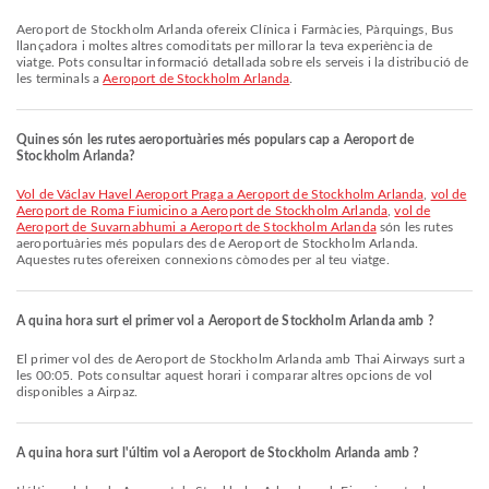
Aeroport de Stockholm Arlanda ofereix Clínica i Farmàcies, Pàrquings, Bus
llançadora i moltes altres comoditats per millorar la teva experiència de
viatge. Pots consultar informació detallada sobre els serveis i la distribució de
les terminals a
Aeroport de Stockholm Arlanda
.
Quines són les rutes aeroportuàries més populars cap a Aeroport de
Stockholm Arlanda?
vol de Václav Havel Aeroport Praga a Aeroport de Stockholm Arlanda
,
vol de
Aeroport de Roma Fiumicino a Aeroport de Stockholm Arlanda
,
vol de
Aeroport de Suvarnabhumi a Aeroport de Stockholm Arlanda
són les rutes
aeroportuàries més populars des de Aeroport de Stockholm Arlanda.
Aquestes rutes ofereixen connexions còmodes per al teu viatge.
A quina hora surt el primer vol a Aeroport de Stockholm Arlanda amb ?
El primer vol des de Aeroport de Stockholm Arlanda amb Thai Airways surt a
les 00:05. Pots consultar aquest horari i comparar altres opcions de vol
disponibles a Airpaz.
A quina hora surt l'últim vol a Aeroport de Stockholm Arlanda amb ?