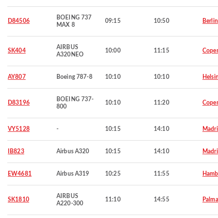
BOEING 737
D84506
09:15
10:50
Berlin
MAX 8
AIRBUS
SK404
10:00
11:15
Cope
A320NEO
AY807
Boeing 787-8
10:10
10:10
Helsi
BOEING 737-
D83196
10:10
11:20
Cope
800
VY5128
-
10:15
14:10
Madr
IB823
Airbus A320
10:15
14:10
Madr
EW4681
Airbus A319
10:25
11:55
Hamb
AIRBUS
SK1810
11:10
14:55
Palma
A220-300