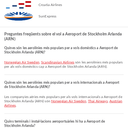
Croatia Airlines
SunExpress
Preguntes freqüents sobre el vol a Aeroport de Stockholm Arlanda
(ARN)
Quines són les aerolínies més populars per a vols domèstics a Aeroport de
Stockholm Arlanda (ARN)?
Norwegian Air Sweden
,
Scandinavian Airlines
són les aerolínies més populars
per als vols domèstics cap a Aeroport de Stockholm Arlanda (ARN).
Quines són les aerolínies més populars per a vols internacionals a Aeroport
de Stockholm Arlanda (ARN)?
Les companyies aèries més populars per als vols internacionals a Aeroport de
Stockholm Arlanda (ARN) són
Norwegian Air Sweden
,
Thai Airways
,
Austrian
Airlines
.
Quins terminals i instal·lacions aeroportuàries hi ha a Aeroport de
Stockholm Arlanda?