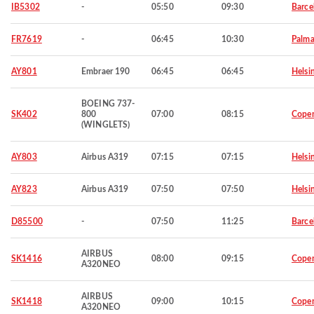
IB5302
-
05:50
09:30
Barce
FR7619
-
06:45
10:30
Palma
AY801
Embraer 190
06:45
06:45
Helsi
BOEING 737-
SK402
800
07:00
08:15
Cope
(WINGLETS)
AY803
Airbus A319
07:15
07:15
Helsi
AY823
Airbus A319
07:50
07:50
Helsi
D85500
-
07:50
11:25
Barce
AIRBUS
SK1416
08:00
09:15
Cope
A320NEO
AIRBUS
SK1418
09:00
10:15
Cope
A320NEO