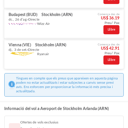
Budapest (BUD)
Stockholm (ARN)
Comença des de
US$ 36.19
dc., 26 d’ag.
Directe
Preu/ Pax
Wizz Air
Llibre
Vienna (VIE)
Stockholm (ARN)
Comença des de
US$ 42.91
dj., 3 de set.
Directe
Preu/ Pax
Ryanair
Llibre
Tingues en compte que els preus que apareixen en aquesta pàgina
poden no estar actualitzats i estar subjectes a canvis sense previ
avís. Ens esforcem per proporcionar la informació més precisa i
actualitzada.
Informació del vol a Aeroport de Stockholm Arlanda (ARN)
Ofertes de vols exclusius