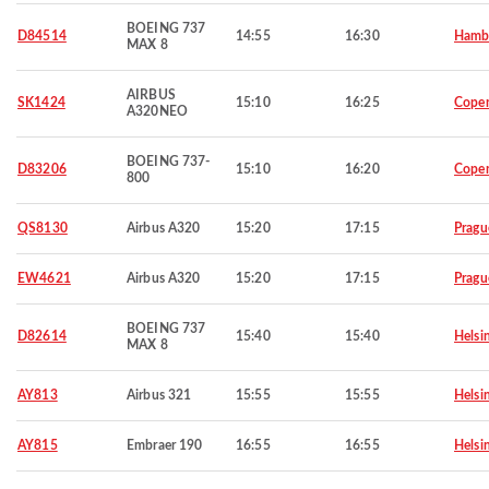
BOEING 737
D84514
14:55
16:30
Hamb
MAX 8
AIRBUS
SK1424
15:10
16:25
Cope
A320NEO
BOEING 737-
D83206
15:10
16:20
Cope
800
QS8130
Airbus A320
15:20
17:15
Pragu
EW4621
Airbus A320
15:20
17:15
Pragu
BOEING 737
D82614
15:40
15:40
Helsi
MAX 8
AY813
Airbus 321
15:55
15:55
Helsi
AY815
Embraer 190
16:55
16:55
Helsi