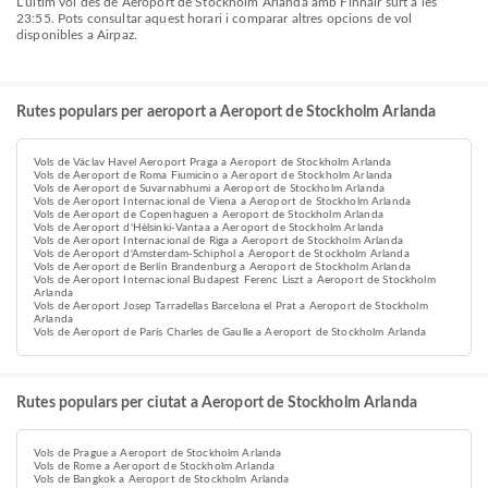
L’últim vol des de Aeroport de Stockholm Arlanda amb Finnair surt a les
23:55. Pots consultar aquest horari i comparar altres opcions de vol
disponibles a Airpaz.
Rutes populars per aeroport a Aeroport de Stockholm Arlanda
Vols de Václav Havel Aeroport Praga a Aeroport de Stockholm Arlanda
Vols de Aeroport de Roma Fiumicino a Aeroport de Stockholm Arlanda
Vols de Aeroport de Suvarnabhumi a Aeroport de Stockholm Arlanda
Vols de Aeroport Internacional de Viena a Aeroport de Stockholm Arlanda
Vols de Aeroport de Copenhaguen a Aeroport de Stockholm Arlanda
Vols de Aeroport d'Hèlsinki-Vantaa a Aeroport de Stockholm Arlanda
Vols de Aeroport Internacional de Riga a Aeroport de Stockholm Arlanda
Vols de Aeroport d'Amsterdam-Schiphol a Aeroport de Stockholm Arlanda
Vols de Aeroport de Berlín Brandenburg a Aeroport de Stockholm Arlanda
Vols de Aeroport Internacional Budapest Ferenc Liszt a Aeroport de Stockholm
Arlanda
Vols de Aeroport Josep Tarradellas Barcelona el Prat a Aeroport de Stockholm
Arlanda
Vols de Aeroport de París Charles de Gaulle a Aeroport de Stockholm Arlanda
Rutes populars per ciutat a Aeroport de Stockholm Arlanda
Vols de Prague a Aeroport de Stockholm Arlanda
Vols de Rome a Aeroport de Stockholm Arlanda
Vols de Bangkok a Aeroport de Stockholm Arlanda