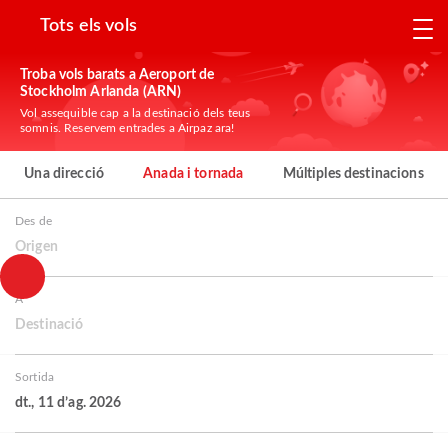
Tots els vols
Troba vols barats a Aeroport de
Stockholm Arlanda (ARN)
Vol assequible cap a la destinació dels teus
somnis. Reservem entrades a Airpaz ara!
Una direcció
Anada i tornada
Múltiples destinacions
Des de
Origen
A
Destinació
Sortida
dt., 11 d’ag. 2026