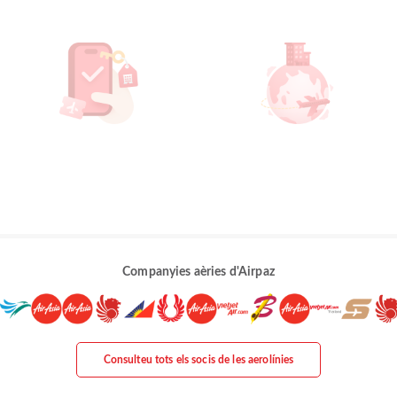
Companyies aèries d'Airpaz
Consulteu tots els socis de les aerolínies