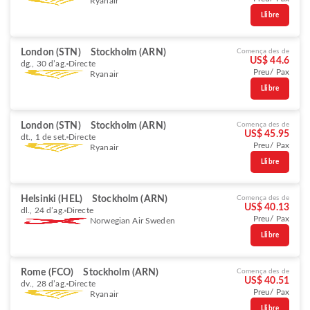
Ryanair
Llibre
London (STN)
Stockholm (ARN)
Comença des de
US$ 44.6
dg., 30 d’ag.
Directe
Preu/ Pax
Ryanair
Llibre
London (STN)
Stockholm (ARN)
Comença des de
US$ 45.95
dt., 1 de set.
Directe
Preu/ Pax
Ryanair
Llibre
Helsinki (HEL)
Stockholm (ARN)
Comença des de
US$ 40.13
dl., 24 d’ag.
Directe
Preu/ Pax
Norwegian Air Sweden
Llibre
Rome (FCO)
Stockholm (ARN)
Comença des de
US$ 40.51
dv., 28 d’ag.
Directe
Preu/ Pax
Ryanair
Llibre