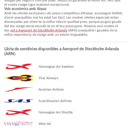
viatgeu per negocis com per plaer, Airpaz us garanteix el millor vol, fent que
el vostre viatge sigui realment excepcional.
Vols econòmics amb Airpaz
Amb les ofertes exclusives i els preus competitius d'Airpaz, aconseguir bitllets
d'avió assequibles mai ha estat tan fàcil. Les nostres ofertes especials estan
dissenyades per oferir-te la millor relació qualitat-preu, perquè puguis gaudir
del teu viatge sense excedir-te en el teu pressupost. Reserva avui mateix el
teu
vol a Aeroport de Stockholm Arlanda
(ARN) assequible i gaudeix de la
millor experiència de viatge amb un estalvi inigualable.
Llista de aerolínies disponibles a Aeroport de Stockholm Arlanda
(ARN)
Norwegian Air Sweden
Thai Airways
Austrian Airlines
Scandinavian Airlines
Norwegian Air Shuttle
Wizz Air