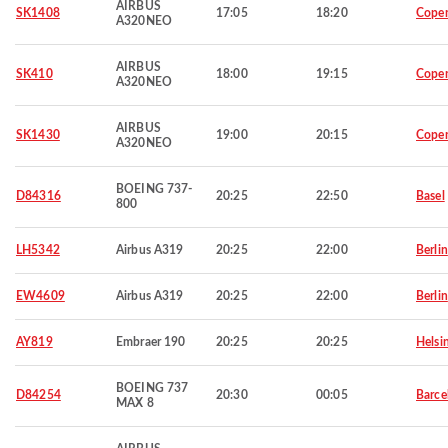
AIRBUS
SK1408
17:05
18:20
Cope
A320NEO
AIRBUS
SK410
18:00
19:15
Cope
A320NEO
AIRBUS
SK1430
19:00
20:15
Cope
A320NEO
BOEING 737-
D84316
20:25
22:50
Basel
800
LH5342
Airbus A319
20:25
22:00
Berlin
EW4609
Airbus A319
20:25
22:00
Berlin
AY819
Embraer 190
20:25
20:25
Helsi
BOEING 737
D84254
20:30
00:05
Barce
MAX 8