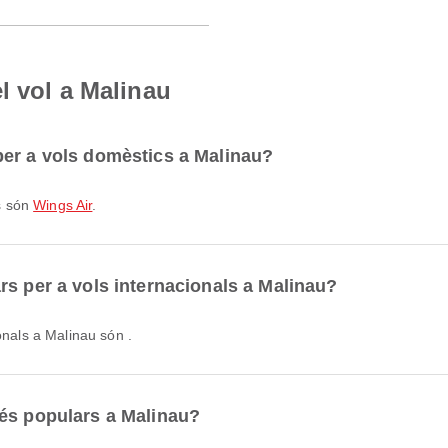
l vol a Malinau
per a vols domèstics a Malinau?
s són
Wings Air
.
rs per a vols internacionals a Malinau?
onals a Malinau són .
més populars a Malinau?