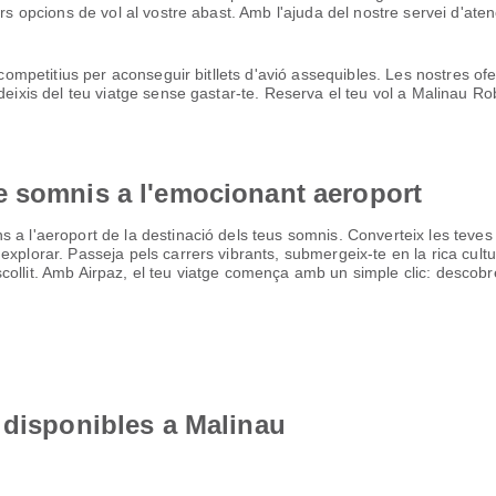
ors opcions de vol al vostre abast. Amb l'ajuda del nostre servei d'aten
 competitius per aconseguir bitllets d'avió assequibles. Les nostres of
deixis del teu viatge sense gastar-te. Reserva el teu vol a Malinau Rob
e somnis a l'emocionant aeroport
 a l'aeroport de la destinació dels teus somnis. Converteix les teves
explorar. Passeja pels carrers vibrants, submergeix-te en la rica cult
llit. Amb Airpaz, el teu viatge comença amb un simple clic: descobreix 
 disponibles a Malinau