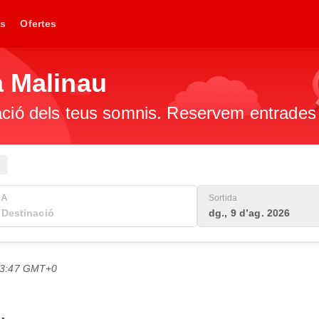
s
Ofertes
a Malinau
ació dels teus somnis. Reservem entrades 
A
Sortida
dg., 9 d’ag. 2026
 03:47 GMT+0