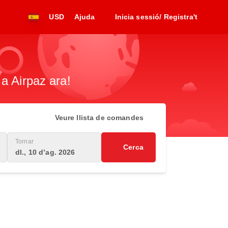
USD
Ajuda
Inicia sessió/ Registra't
a Airpaz ara!
Veure llista de comandes
Tornar
Cerca
dl., 10 d’ag. 2026