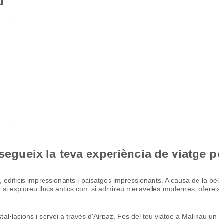
u
nsegueix la teva experiència de viatge p
dificis impressionants i paisatges impressionants. A causa de la belle
ant si exploreu llocs antics com si admireu meravelles modernes, oferei
nstal·lacions i servei a través d'Airpaz. Fes del teu viatge a Malinau u