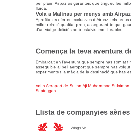
per plaer, Airpaz us garanteix que tingueu les mill
fluida.
Vola a Malinau per menys amb Airpaz
Aprofita les ofertes exclusives d'Airpaz i els preus
millor relació qualitat-preu, assegurant-te que gau
d'un viatge deliciós amb estalvis immillorables.
Comença la teva aventura d
Embarca't en l'aventura que sempre has somiat fins
assequible al bell aeroport que sempre has volgut 
experimentes la màgia de la destinació que has esco
Vol a Aeroport de Sultan Aji Muhammad Sulaiman
Sepinggan
Llista de companyies aèries
Wings Air