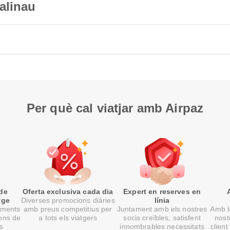
alinau
Per què cal viatjar amb Airpaz
 de
Oferta exclusiva cada dia
Expert en reserves en
tge
Diverses promocions diàries
línia
oments
amb preus competitius per
Juntament amb els nostres
Amb la
ons de
a tots els viatgers
socis creïbles, satisfent
nost
ts
innombrables necessitats
client