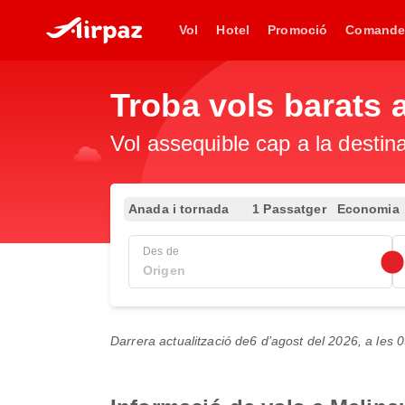
Vol
Hotel
Promoció
Comande
Troba vols barats 
Vol assequible cap a la destin
Anada i tornada
1 Passatger
Economia
Des de
Darrera actualització de
6 d’agost del 2026, a les