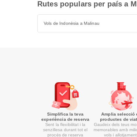
Rutes populars per país a M
Vols de Indonèsia a Malinau
Simplifica la teva
Amplia selecció
experiència de reserva
productes de via
Sent la flexibilitat i la
Gaudeix dels teus m
senzillesa durant tot el
memorables amb mili
procés de reserva
vols i allotjamen