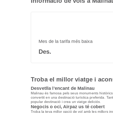
Informació de vols a Malina
Mes de la tarifa més baixa
Des.
Troba el millor viatge i aco
Desvetlla l'encant de Malinau
Malinau és famosa pels seus monuments històrics, e
convertit en una destinació turística preferida. T
popular destinació i crea un viatge deliciós.
Negocis o oci, Airpaz us té cobert
Troba la teva millor opció de vol amb les millors i