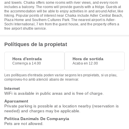
and towels. Chaika offers some rooms with river views, and every room
includes a balcony. The rooms will provide guests with a fridge. Guests at
the accommodation will be able to enjoy activities in and around Adler, like
hiking. Popular points of interest near Chaika include Adler Central Beach,
Plaza Home and Southern Cultures Park. The nearest airport is Adler-
Sochi International, 7 km from the guest house, and the property offers a
free airport shuttle service.
Polítiques de la propietat
Hora d'entrada
Hora de sortida
Comença a 14.00
Acaba en 12.00
Les polítiques d'entrada poden variar segons les propietats, si us plau,
comproveu-ho amb atenció abans de reservar.
Internet
WiFi is available in public areas and is free of charge.
Aparcament
Private parking is possible at a location nearby (reservation is
needed) and charges may be applicable.
Politica Danimals De Companyia
Pets are not allowed.