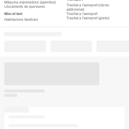
Màquina expenedora (aperitius)
Trasllat a l'aeroport (càrrec
Lliuraments de queviures
addicional)
Miscel·lani
Trasllat a l'aeroport
Trasllat a l'aeroport (gratis)
Habitacions familiars