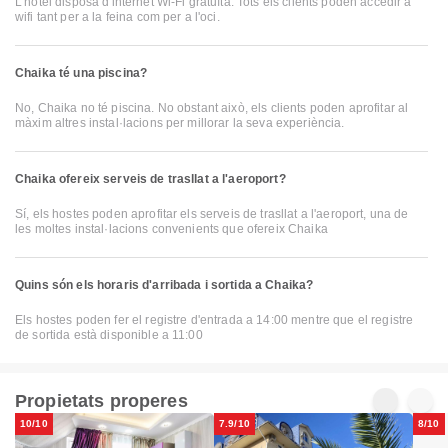
L'hotel disposa d'internet Wi-Fi gratuïta. Tots els clients poden accedir a
wifi tant per a la feina com per a l'oci.
Chaika té una piscina?
No, Chaika no té piscina. No obstant això, els clients poden aprofitar al
màxim altres instal·lacions per millorar la seva experiència.
Chaika ofereix serveis de trasllat a l'aeroport?
Sí, els hostes poden aprofitar els serveis de trasllat a l'aeroport, una de
les moltes instal·lacions convenients que ofereix Chaika
Quins són els horaris d'arribada i sortida a Chaika?
Els hostes poden fer el registre d'entrada a 14:00 mentre que el registre
de sortida està disponible a 11:00
Propietats properes
10/10
7.9/10
8/10