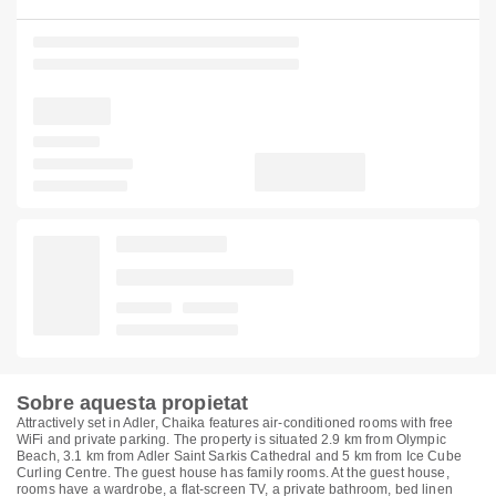
Sobre aquesta propietat
Attractively set in Adler, Chaika features air-conditioned rooms with free
WiFi and private parking. The property is situated 2.9 km from Olympic
Beach, 3.1 km from Adler Saint Sarkis Cathedral and 5 km from Ice Cube
Curling Centre. The guest house has family rooms. At the guest house,
rooms have a wardrobe, a flat-screen TV, a private bathroom, bed linen