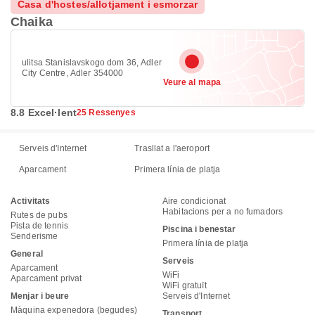
Casa d'hostes/allotjament i esmorzar
Chaika
ulitsa Stanislavskogo dom 36, Adler
City Centre, Adler 354000
Veure al mapa
8.8 Excel·lent
25 Ressenyes
Serveis d'Internet
Trasllat a l'aeroport
Aparcament
Primera línia de platja
Activitats
Aire condicionat
Habitacions per a no fumadors
Rutes de pubs
Pista de tennis
Piscina i benestar
Senderisme
Primera línia de platja
General
Serveis
Aparcament
WiFi
Aparcament privat
WiFi gratuït
Menjar i beure
Serveis d'Internet
Màquina expenedora (begudes)
Transport