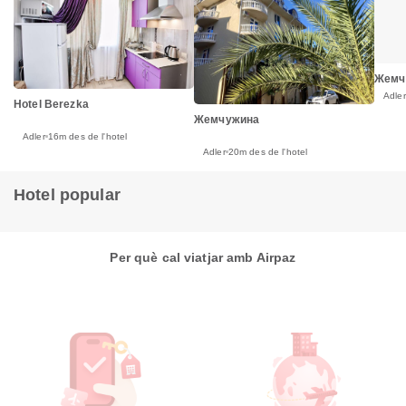
Жемч
Adler
Hotel Berezka
Жемчужина
Adler
16m des de l'hotel
Adler
20m des de l'hotel
Hotel popular
Per què cal viatjar amb Airpaz