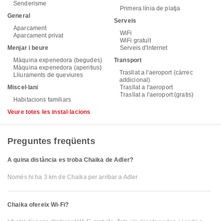
Senderisme
Primera línia de platja
General
Serveis
Aparcament
WiFi
Aparcament privat
WiFi gratuït
Menjar i beure
Serveis d'Internet
Màquina expenedora (begudes)
Transport
Màquina expenedora (aperitius)
Trasllat a l'aeroport (càrrec
Lliuraments de queviures
addicional)
Miscel·lani
Trasllat a l'aeroport
Trasllat a l'aeroport (gratis)
Habitacions familiars
Veure totes les instal·lacions
Preguntes freqüents
A quina distància es troba Chaika de Adler?
Només hi ha 3 km de Chaika per arribar a Adler
Chaika ofereix Wi-Fi?