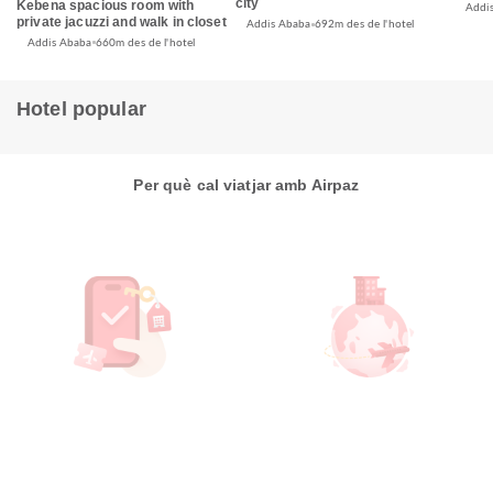
city
Kebena spacious room with
Addi
private jacuzzi and walk in closet
Addis Ababa
692m des de l'hotel
Addis Ababa
660m des de l'hotel
Hotel popular
Per què cal viatjar amb Airpaz