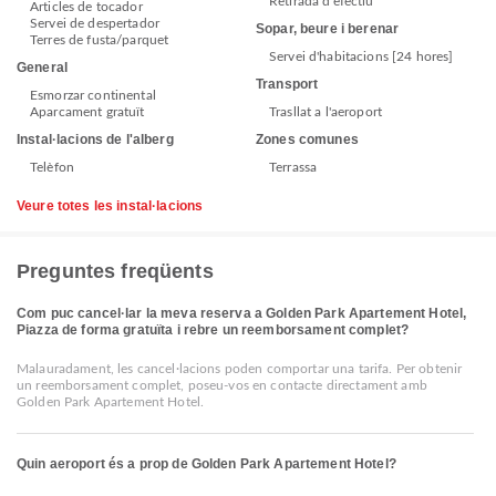
Retirada d'efectiu
Articles de tocador
Servei de despertador
Sopar, beure i berenar
Terres de fusta/parquet
Servei d'habitacions [24 hores]
General
Transport
Esmorzar continental
Aparcament gratuït
Trasllat a l'aeroport
Instal·lacions de l'alberg
Zones comunes
Telèfon
Terrassa
Veure totes les instal·lacions
Preguntes freqüents
Com puc cancel·lar la meva reserva a Golden Park Apartement Hotel,
Piazza de forma gratuïta i rebre un reemborsament complet?
Malauradament, les cancel·lacions poden comportar una tarifa. Per obtenir
un reemborsament complet, poseu-vos en contacte directament amb
Golden Park Apartement Hotel.
Quin aeroport és a prop de Golden Park Apartement Hotel?