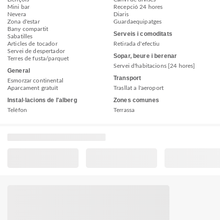
Mini bar
Recepció 24 hores
Nevera
Diaris
Zona d'estar
Guardaequipatges
Bany compartit
Serveis i comoditats
Sabatilles
Articles de tocador
Retirada d'efectiu
Servei de despertador
Sopar, beure i berenar
Terres de fusta/parquet
Servei d'habitacions [24 hores]
General
Transport
Esmorzar continental
Aparcament gratuït
Trasllat a l'aeroport
Instal·lacions de l'alberg
Zones comunes
Telèfon
Terrassa