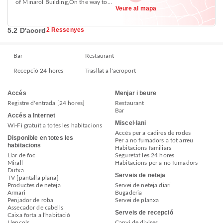
of Minarol Building,On the way to
Veure al mapa
Meganagna, Piazza +251
5.2 D'acord
2 Ressenyes
Bar
Restaurant
Recepció 24 hores
Trasllat a l'aeroport
Accés
Menjar i beure
Registre d'entrada [24 hores]
Restaurant
Bar
Accés a Internet
Miscel·lani
Wi-Fi gratuït a totes les habitacions
Accés per a cadires de rodes
Disponible en totes les
Per a no fumadors a tot arreu
habitacions
Habitacions familiars
Llar de foc
Seguretat les 24 hores
Mirall
Habitacions per a no fumadors
Dutxa
Serveis de neteja
TV [pantalla plana]
Productes de neteja
Servei de neteja diari
Armari
Bugaderia
Penjador de roba
Servei de planxa
Assecador de cabells
Serveis de recepció
Caixa forta a l'habitació
Llençols
Canvi de divises