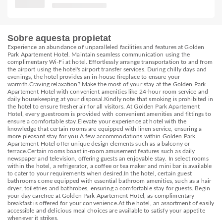
Sobre aquesta propietat
Experience an abundance of unparalleled facilities and features at Golden
Park Apartement Hotel. Maintain seamless communication using the
complimentary Wi-Fi at hotel. Effortlessly arrange transportation to and from
the airport using the hotel's airport transfer services. During chilly days and
evenings, the hotel provides an in-house fireplace to ensure your
warmth.Craving relaxation? Make the most of your stay at the Golden Park
Apartement Hotel with convenient amenities like 24-hour room service and
daily housekeeping at your disposal.Kindly note that smoking is prohibited in
the hotel to ensure fresher air for all visitors. At Golden Park Apartement
Hotel, every guestroom is provided with convenient amenities and fittings to
ensure a comfortable stay.Elevate your experience at hotel with the
knowledge that certain rooms are equipped with linen service, ensuring a
more pleasant stay for you.A few accommodations within Golden Park
Apartement Hotel offer unique design elements such as a balcony or
terrace.Certain rooms boast in-room amusement features such as daily
newspaper and television, offering guests an enjoyable stay. In select rooms
within the hotel, a refrigerator, a coffee or tea maker and mini bar is available
to cater to your requirements when desired.In the hotel, certain guest
bathrooms come equipped with essential bathroom amenities, such as a hair
dryer, toiletries and bathrobes, ensuring a comfortable stay for guests. Begin
your day carefree at Golden Park Apartement Hotel, as complimentary
breakfast is offered for your convenience.At the hotel, an assortment of easily
accessible and delicious meal choices are available to satisfy your appetite
whenever it strikes.