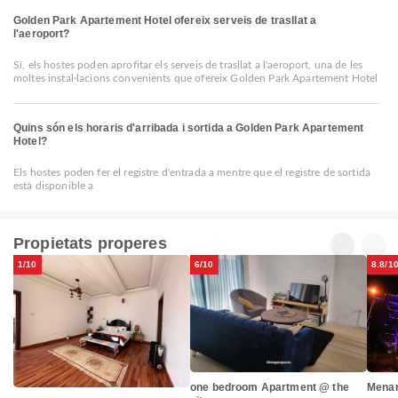
Golden Park Apartement Hotel ofereix serveis de trasllat a
l'aeroport?
Sí, els hostes poden aprofitar els serveis de trasllat a l'aeroport, una de les
moltes instal·lacions convenients que ofereix Golden Park Apartement Hotel
Quins són els horaris d'arribada i sortida a Golden Park Apartement
Hotel?
Els hostes poden fer el registre d'entrada a mentre que el registre de sortida
està disponible a
Propietats properes
1/10
6/10
8.8/1
one bedroom Apartment @ the
Menar