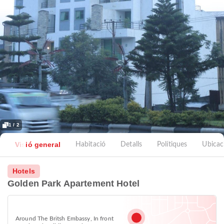
1 / 2
Visió general
Habitació
Detalls
Polítiques
Ubicac
Hotels
Golden Park Apartement Hotel
Around The Britsh Embassy, In front