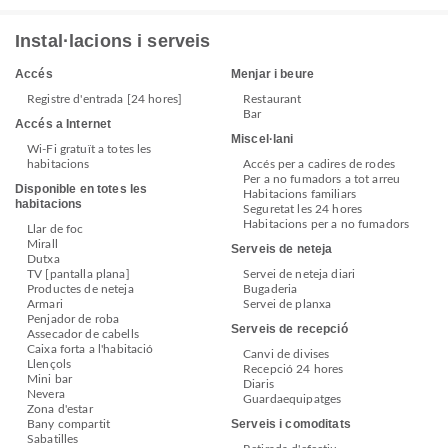
Instal·lacions i serveis
Accés
Menjar i beure
Registre d'entrada [24 hores]
Restaurant
Bar
Accés a Internet
Miscel·lani
Wi-Fi gratuït a totes les
habitacions
Accés per a cadires de rodes
Per a no fumadors a tot arreu
Disponible en totes les
Habitacions familiars
habitacions
Seguretat les 24 hores
Habitacions per a no fumadors
Llar de foc
Mirall
Serveis de neteja
Dutxa
TV [pantalla plana]
Servei de neteja diari
Productes de neteja
Bugaderia
Armari
Servei de planxa
Penjador de roba
Serveis de recepció
Assecador de cabells
Caixa forta a l'habitació
Canvi de divises
Llençols
Recepció 24 hores
Mini bar
Diaris
Nevera
Guardaequipatges
Zona d'estar
Serveis i comoditats
Bany compartit
Sabatilles