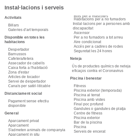
Instal·lacions i serveis
Bols per a mascotes
Activitats
Habitacions per a no fumadors
Instal·lacions per a persones amb
Billars
discapacitat
Galeries d'art temporals
Ascensor
Disponible en totes les
Per a no fumadors a tot arreu
habitacions
Aire condicionat
Accés per a cadires de rodes
Despertador
Seguretat les 24 hores
Barnussos
Cafetera/tetera
Neteja
Assecador de cabells
Ús de productes químics de neteja
Caixa forta a l'habitació
eficaços contra el Coronavirus
Zona d'estar
Articles de tocador
Piscina i benestar
Servei de despertador
Canals per satèl·lit/cable
Fitness
Piscina exterior (temporada)
Distanciament social
Piscina al terrat
Piscina amb vistes
Pagament sense efectiu
Final poc profund
disponible
Gandules o gandules de platja
General
Centre de fitness
Piscina exterior
Aparcament privat
Bar de la piscina
Aparcament
Piscina
S'admeten animals de companyia
Serveis de encerat
Aparcament in situ