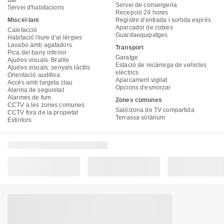
Bar
Servei de consergeria
Servei d'habitacions
Recepció 24 hores
Miscel·lani
Registre d'entrada i sortida exprés
Aparcador de cotxes
Calefacció
Guardaequipatges
Habitació lliure d'al·lèrgies
Lavabo amb agafadors
Transport
Pica del bany inferior
Garatge
Ajudes visuals: Braille
Estació de recàrrega de vehicles
Ajudes visuals: senyals tàctils
elèctrics
Orientació auditiva
Aparcament vigilat
Accés amb targeta clau
Opcions d'esmorzar
Alarma de seguretat
Alarmes de fum
Zones comunes
CCTV a les zones comunes
Saló/zona de TV compartida
CCTV fora de la propietat
Terrassa solàrium
Extintors