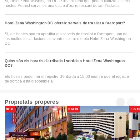
Sí, Hotel Zena Washington DC té una piscina que poden utilitzar tots els
hostes. Aquest servei és una opció d'oci refrescant durant l'estada.
Hotel Zena Washington DC ofereix serveis de trasllat a l'aeroport?
Sí, els hostes poden aprofitar els serveis de trasllat a l'aeroport, una de
les moltes instal·lacions convenients que ofereix Hotel Zena Washington
DC
Quins són els horaris d'arribada i sortida a Hotel Zena Washington
DC?
Els hostes poden fer el registre d'entrada a 15:00 mentre que el registre
de sortida està disponible a
Propietats properes
9/10
8.6/10
8.2/1