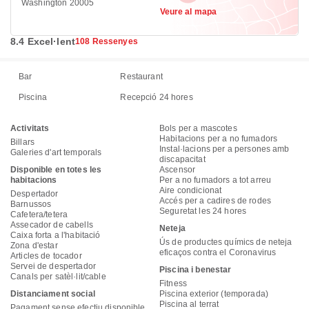
Washington 20005
Veure al mapa
8.4 Excel·lent
108 Ressenyes
Bar
Restaurant
Piscina
Recepció 24 hores
Activitats
Bols per a mascotes
Habitacions per a no fumadors
Billars
Instal·lacions per a persones amb
Galeries d'art temporals
discapacitat
Disponible en totes les
Ascensor
habitacions
Per a no fumadors a tot arreu
Aire condicionat
Despertador
Accés per a cadires de rodes
Barnussos
Seguretat les 24 hores
Cafetera/tetera
Assecador de cabells
Neteja
Caixa forta a l'habitació
Ús de productes químics de neteja
Zona d'estar
eficaços contra el Coronavirus
Articles de tocador
Servei de despertador
Piscina i benestar
Canals per satèl·lit/cable
Fitness
Distanciament social
Piscina exterior (temporada)
Piscina al terrat
Pagament sense efectiu disponible