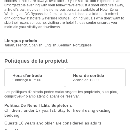
choices at hotel are always available for your satisfaction.Experience an
unforgettable evening with your fellow travelers just a short distance away,
at hotel's bar. Indulge in the numerous pursuits available at Hotel Zena
Washington DC.Bypass the formal attire and choose a laid-back mixed
drink or brew at hotel's waterside lounge. For individuals who don't want to
skip their exercise routine, visiting the hotel fitness center ensures you
maintain your vitality and wellness.
Llengua parlada
Italian, French, Spanish, English, German, Portuguese
Polítiques de la propietat
Hora d'entrada
Hora de sortida
Comença a 15.00
Acaba en 12.00
Les polítiques d'entrada poden variar segons les propietats, si us plau,
comproveu-ho amb atenció abans de reservar.
Politica De Nens I Llits Supletoris
Children : under 17 year(s). Stay for free if using existing
bedding
Guests 18 years and older are considered as adults