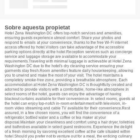
Sobre aquesta propietat
Hotel Zena Washington DC offers top-notch services and amenities,
ensuring guests experience utmost comfort. Share your photos and
respond to emails at your convenience, thanks to the free Wi-Fi internet
access offered by hotel.Visitors can take advantage of the accessible
parking options directly at the hotel.Reception services such as concierge
service and luggage storage are available to accommodate your
requirements.Traveling with minimal luggage is achievable at Hotel Zena
Washington DC due to the hotel's dry cleaning service ensuring your
garments stay fresh.Room amenities feature daily housekeeping, allowing
you to unwind and make the most of your visit. The hotel maintains a
completely smoke-free zone, providing a breathable atmosphere. Each
accommodation at Hotel Zena Washington DC is thoughtfully created and
adorned to provide visitors with a comfortable, home-like atmosphere.In
select rooms of the hotel, guests can enjoy the advantage of having
blackout curtains available for their convenience. In select rooms, guests at
the hotel can enjoy top-notch in-room entertainment with television, in-
room video streaming and cable TV available for their convenience.Rest
assured, in a few chosen rooms, you will find the convenience of a
refrigerator, bottled water and a coffee or tea maker at your
disposal.Maintain your cleanliness and comfort using a hair dryer, toiletries
and bathrobes available in select guest restrooms. Experience the delight
of a fresh morning by savoring excellent coffee at the cafe situated within
hotel.Should you prefer not to venture out for a meal, the enticing culinary