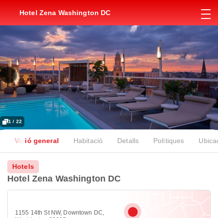
Hotel Zena Washington DC
1 / 22
Visió general
Habitació
Detalls
Polítiques
Ubica
Hotels
Hotel Zena Washington DC
1155 14th St NW, Downtown DC,