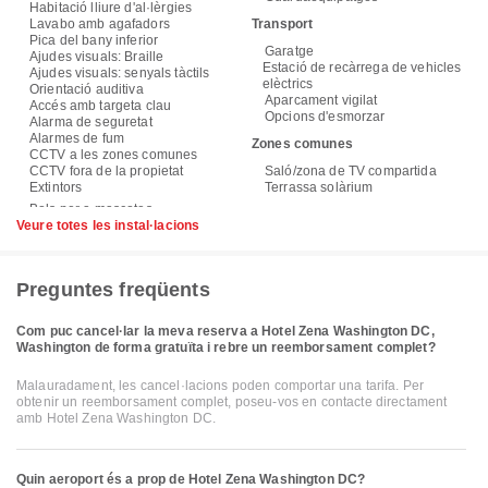
Habitació lliure d'al·lèrgies
Lavabo amb agafadors
Transport
Pica del bany inferior
Garatge
Ajudes visuals: Braille
Estació de recàrrega de vehicles
Ajudes visuals: senyals tàctils
elèctrics
Orientació auditiva
Aparcament vigilat
Accés amb targeta clau
Opcions d'esmorzar
Alarma de seguretat
Alarmes de fum
Zones comunes
CCTV a les zones comunes
CCTV fora de la propietat
Saló/zona de TV compartida
Extintors
Terrassa solàrium
Veure totes les instal·lacions
Preguntes freqüents
Com puc cancel·lar la meva reserva a Hotel Zena Washington DC,
Washington de forma gratuïta i rebre un reemborsament complet?
Malauradament, les cancel·lacions poden comportar una tarifa. Per
obtenir un reemborsament complet, poseu-vos en contacte directament
amb Hotel Zena Washington DC.
Quin aeroport és a prop de Hotel Zena Washington DC?