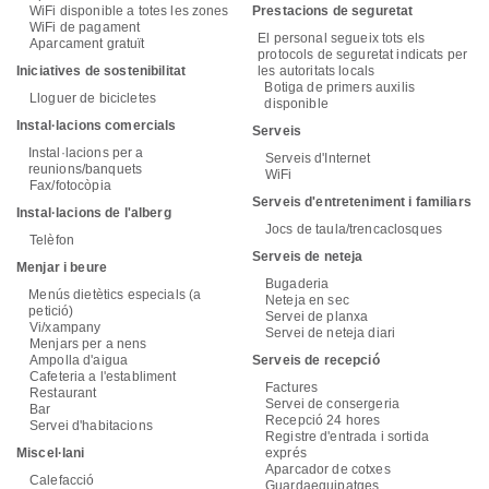
WiFi disponible a totes les zones
Prestacions de seguretat
WiFi de pagament
El personal segueix tots els
Aparcament gratuït
protocols de seguretat indicats per
Iniciatives de sostenibilitat
les autoritats locals
Botiga de primers auxilis
Lloguer de bicicletes
disponible
Instal·lacions comercials
Serveis
Instal·lacions per a
Serveis d'Internet
reunions/banquets
WiFi
Fax/fotocòpia
Serveis d'entreteniment i familiars
Instal·lacions de l'alberg
Jocs de taula/trencaclosques
Telèfon
Serveis de neteja
Menjar i beure
Bugaderia
Menús dietètics especials (a
Neteja en sec
petició)
Servei de planxa
Vi/xampany
Servei de neteja diari
Menjars per a nens
Ampolla d'aigua
Serveis de recepció
Cafeteria a l'establiment
Factures
Restaurant
Servei de consergeria
Bar
Recepció 24 hores
Servei d'habitacions
Registre d'entrada i sortida
Miscel·lani
exprés
Aparcador de cotxes
Calefacció
Guardaequipatges