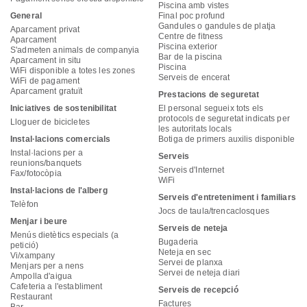
Piscina amb vistes
General
Final poc profund
Gandules o gandules de platja
Aparcament privat
Centre de fitness
Aparcament
Piscina exterior
S'admeten animals de companyia
Bar de la piscina
Aparcament in situ
Piscina
WiFi disponible a totes les zones
Serveis de encerat
WiFi de pagament
Aparcament gratuït
Prestacions de seguretat
Iniciatives de sostenibilitat
El personal segueix tots els
protocols de seguretat indicats per
Lloguer de bicicletes
les autoritats locals
Instal·lacions comercials
Botiga de primers auxilis disponible
Instal·lacions per a
Serveis
reunions/banquets
Serveis d'Internet
Fax/fotocòpia
WiFi
Instal·lacions de l'alberg
Serveis d'entreteniment i familiars
Telèfon
Jocs de taula/trencaclosques
Menjar i beure
Serveis de neteja
Menús dietètics especials (a
Bugaderia
petició)
Neteja en sec
Vi/xampany
Servei de planxa
Menjars per a nens
Servei de neteja diari
Ampolla d'aigua
Cafeteria a l'establiment
Serveis de recepció
Restaurant
Factures