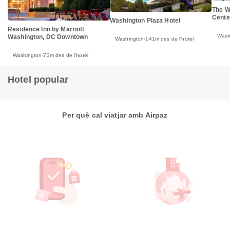
The W
Cente
Washington Plaza Hotel
Residence Inn by Marriott
Wash
Washington, DC Downtown
Washington
141m des de l'hotel
Washington
73m des de l'hotel
Hotel popular
Per què cal viatjar amb Airpaz