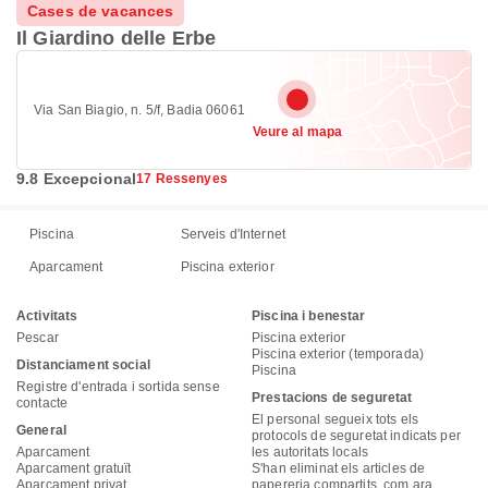
Cases de vacances
Il Giardino delle Erbe
Via San Biagio, n. 5/f, Badia 06061
Veure al mapa
9.8 Excepcional
17 Ressenyes
Piscina
Serveis d'Internet
Aparcament
Piscina exterior
Activitats
Piscina i benestar
Pescar
Piscina exterior
Piscina exterior (temporada)
Distanciament social
Piscina
Registre d'entrada i sortida sense
Prestacions de seguretat
contacte
El personal segueix tots els
General
protocols de seguretat indicats per
Aparcament
les autoritats locals
Aparcament gratuït
S'han eliminat els articles de
Aparcament privat
papereria compartits, com ara