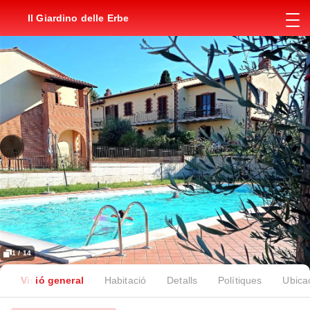
Il Giardino delle Erbe
1 / 14
Visió general
Habitació
Detalls
Polítiques
Ubica