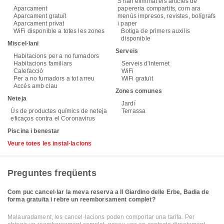
S'han eliminat els articles de
Aparcament
papereria compartits, com ara
Aparcament gratuït
menús impresos, revistes, bolígrafs
Aparcament privat
i paper
WiFi disponible a totes les zones
Botiga de primers auxilis
disponible
Miscel·lani
Serveis
Habitacions per a no fumadors
Habitacions familiars
Serveis d'Internet
Calefacció
WiFi
Per a no fumadors a tot arreu
WiFi gratuït
Accés amb clau
Zones comunes
Neteja
Jardí
Ús de productes químics de neteja
Terrassa
eficaços contra el Coronavirus
Piscina i benestar
Veure totes les instal·lacions
Preguntes freqüents
Com puc cancel·lar la meva reserva a Il Giardino delle Erbe, Badia de
forma gratuïta i rebre un reemborsament complet?
Malauradament, les cancel·lacions poden comportar una tarifa. Per