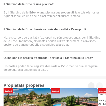
Il Giardino delle Erbe té una piscina?
Sí, Il Giardino delle Erbe té una piscina que poden utilitzar tots els hostes.
Aquest servei és una opció d'oci refrescant durant l'estada.
Il Giardino delle Erbe ofereix serveis de trasllat a l'aeroport?
No, els serveis de trasllat a l'aeroport no són proporcionats per Il Giardino
delle Erbe. Tanmateix, els hostes poden utilitzar fàcilment les diverses
opcions de transport públic disponibles a la ciutat.
Quins són els horaris d'arribada i sortida a Il Giardino delle Erbe?
Els hostes poden fer el registre d'entrada a 15:00 mentre que el registre
de sortida està disponible a 08:00
Propietats properes
8.9/10
9.3/10
8.7/1
Lovel
Del L