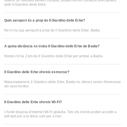
obtenir un reemborsament complet, poseu-vos en contacte directament
amb Il Giardino delle Erbe.
Quin aeroport és a prop de Il Giardino delle Erbe?
No hi ha cap aeroport a prop de Il Giardino delle Erbe, Badia
A quina distància es troba Il Giardino delle Erbe de Badia?
Només hi ha 2 km de Il Giardino delle Erbe per arribar a Badia
Il Giardino delle Erbe ofereix esmorzar?
Malauradament, Il Giardino delle Erbe, Badia no ofereix servei d'esmorzar
als seus hostes.
Il Giardino delle Erbe ofereix Wi-Fi?
L'hotel disposa d'internet Wi-Fi gratuïta. Tots els clients poden accedir a
wifi tant per a la feina com per a l'oci.