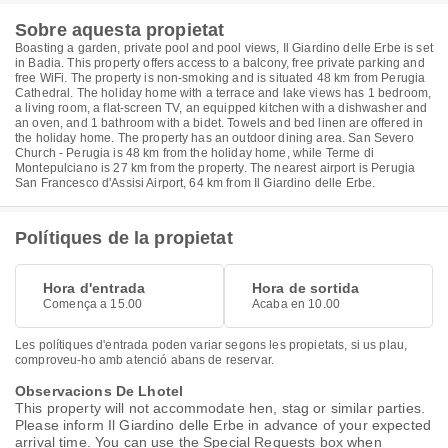
Sobre aquesta propietat
Boasting a garden, private pool and pool views, Il Giardino delle Erbe is set
in Badia. This property offers access to a balcony, free private parking and
free WiFi. The property is non-smoking and is situated 48 km from Perugia
Cathedral. The holiday home with a terrace and lake views has 1 bedroom,
a living room, a flat-screen TV, an equipped kitchen with a dishwasher and
an oven, and 1 bathroom with a bidet. Towels and bed linen are offered in
the holiday home. The property has an outdoor dining area. San Severo
Church - Perugia is 48 km from the holiday home, while Terme di
Montepulciano is 27 km from the property. The nearest airport is Perugia
San Francesco d'Assisi Airport, 64 km from Il Giardino delle Erbe.
Polítiques de la propietat
Hora d'entrada
Hora de sortida
Comença a 15.00
Acaba en 10.00
Les polítiques d'entrada poden variar segons les propietats, si us plau,
comproveu-ho amb atenció abans de reservar.
Observacions De Lhotel
This property will not accommodate hen, stag or similar parties.
Please inform Il Giardino delle Erbe in advance of your expected
arrival time. You can use the Special Requests box when