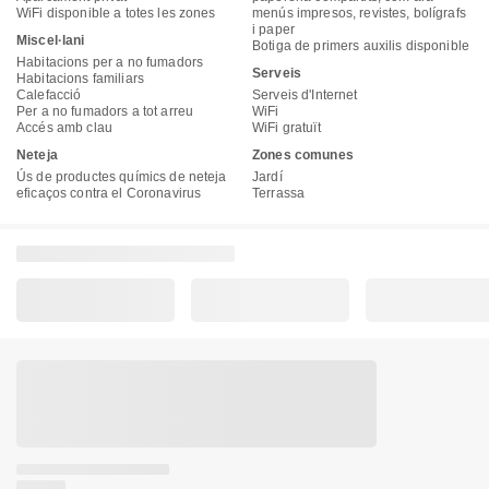
WiFi disponible a totes les zones
menús impresos, revistes, bolígrafs
i paper
Miscel·lani
Botiga de primers auxilis disponible
Habitacions per a no fumadors
Serveis
Habitacions familiars
Calefacció
Serveis d'Internet
Per a no fumadors a tot arreu
WiFi
Accés amb clau
WiFi gratuït
Neteja
Zones comunes
Ús de productes químics de neteja
Jardí
eficaços contra el Coronavirus
Terrassa