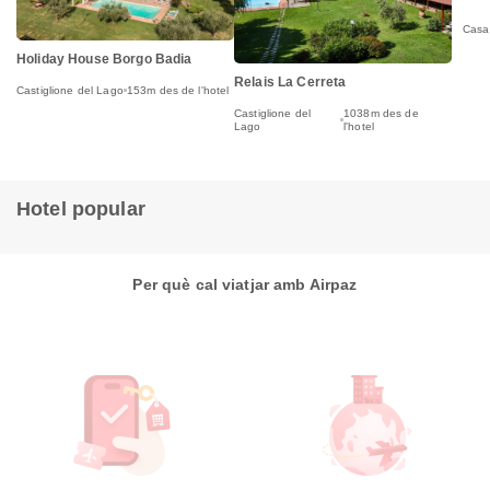
Casa
Holiday House Borgo Badia
Relais La Cerreta
Castiglione del Lago
153m des de l'hotel
Castiglione del
1038m des de
Lago
l'hotel
Hotel popular
Per què cal viatjar amb Airpaz