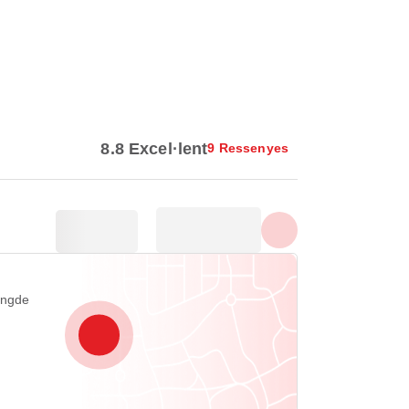
Mostra totes les fotos
8.8 Excel·lent
9 Ressenyes
engde