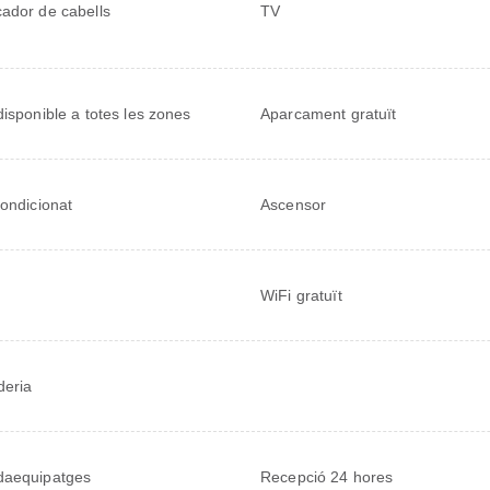
ador de cabells
TV
disponible a totes les zones
Aparcament gratuït
condicionat
Ascensor
WiFi gratuït
eria
daequipatges
Recepció 24 hores