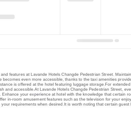
es and features at Lavande Hotels Changde Pedestrian Street. Mainta
 becomes even more accessible, thanks to the taxi amenities provided 
stance is offered at the hotel featuring luggage storage.For extended 
esh and accessible.At Lavande Hotels Changde Pedestrian Street, eve
y. Enhance your experience at hotel with the knowledge that certain r
fer in-room amusement features such as the television for your enjoym
o your requirements when desired.It is worth noting that certain guest 