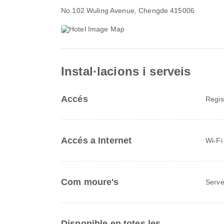
No.102 Wuling Avenue
, Chengde 415006
Instal·lacions i serveis
Accés
Regis
Accés a Internet
Wi-Fi
Com moure's
Serve
Disponible en totes les