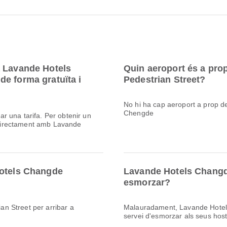
a Lavande Hotels
Quin aeroport és a pr
e forma gratuïta i
Pedestrian Street?
No hi ha cap aeroport a prop d
Chengde
r una tarifa. Per obtenir un
directament amb Lavande
Hotels Changde
Lavande Hotels Changde
esmorzar?
n Street per arribar a
Malauradament, Lavande Hotels
servei d'esmorzar als seus hos