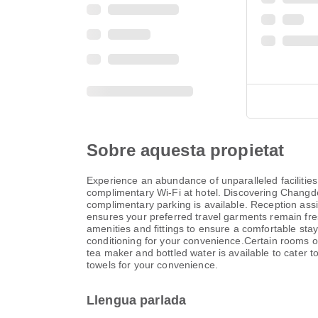
Sobre aquesta propietat
Experience an abundance of unparalleled faciliti
complimentary Wi-Fi at hotel. Discovering Changde
complimentary parking is available. Reception assi
ensures your preferred travel garments remain fr
amenities and fittings to ensure a comfortable sta
conditioning for your convenience.Certain rooms of
tea maker and bottled water is available to cater t
towels for your convenience.
Llengua parlada