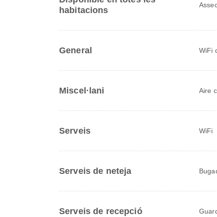
Assec
habitacions
General
WiFi 
Miscel·lani
Aire 
Serveis
WiFi
Serveis de neteja
Bugad
Serveis de recepció
Guar