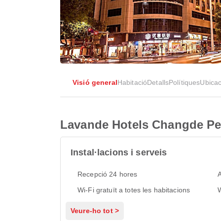
Visió general
Habitació
Detalls
Polítiques
Ubicac
Lavande Hotels Changde Ped
Instal·lacions i serveis
Recepció 24 hores
Wi-Fi gratuït a totes les habitacions
Veure-ho tot >