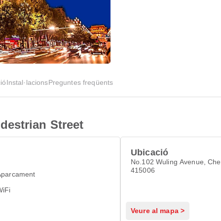
ió
Instal·lacions
Preguntes freqüents
estrian Street
Ubicació
No.102 Wuling Avenue, Ch
415006
Aparcament
WiFi
Veure al mapa >