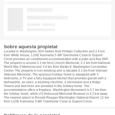
Sobre aquesta propietat
Located in Washington, 600 metres from Phillips Collection and 2.4 km
from White House, LUXE Kalorama 5-BR Townhome Close to Dupont
Circle provides air-conditioned accommodation with a patio and free WiFi.
The property is around 3.1 km from Lincoln Memorial, 3.2 km from National
World War II Memorial and 3.4 km from Walter E Washington Convention
Center. The property is non-smoking and is situated 3.1 km from Vietnam
Veterans Memorial. The spacious holiday home is equipped with 5
bedrooms, a TV and a fully equipped kitchen that provides guests with a
dishwasher, an oven, a washing machine, a microwave and a fridge.
Towels and bed linen are provided in the holiday home. The
accommodation offers a fireplace. Washington Monument is 3.7 km from
the holiday home, while US Holocaust Memorial Museum is 4.2 km away.
The nearest airport is Ronald Reagan Washington National Airport, 12 km
from LUXE Kalorama 5-BR Townhome Close to Dupont Circle.