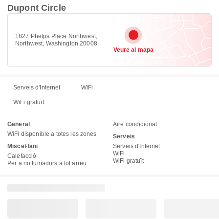
Dupont Circle
1827 Phelps Place Northwest,
Northwest, Washington 20008
Veure al mapa
Serveis d'Internet
WiFi
WiFi gratuït
General
Aire condicionat
WiFi disponible a totes les zones
Serveis
Miscel·lani
Serveis d'Internet
WiFi
Calefacció
WiFi gratuït
Per a no fumadors a tot arreu