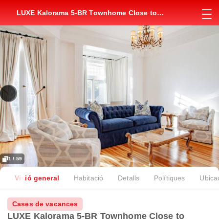
LUXE Kalorama 5-BR Townhome Close to
Dupont Circle
1 / 59
Visió general
Habitació
Detalls
Polítiques
Ubica
Cases de vacances
LUXE Kalorama 5-BR Townhome Close to