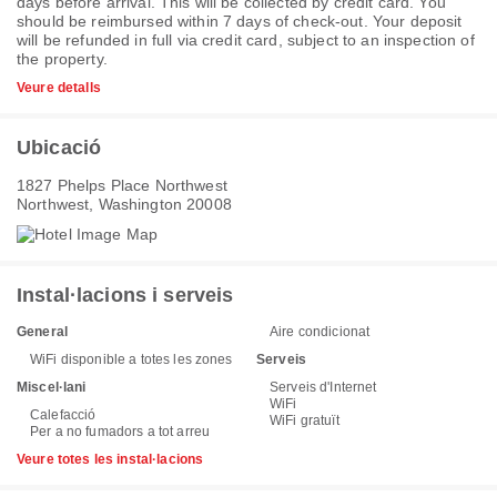
days before arrival. This will be collected by credit card. You
should be reimbursed within 7 days of check-out. Your deposit
will be refunded in full via credit card, subject to an inspection of
the property.
Veure detalls
Ubicació
1827 Phelps Place Northwest
Northwest, Washington 20008
Instal·lacions i serveis
General
Aire condicionat
WiFi disponible a totes les zones
Serveis
Miscel·lani
Serveis d'Internet
WiFi
Calefacció
WiFi gratuït
Per a no fumadors a tot arreu
Veure totes les instal·lacions