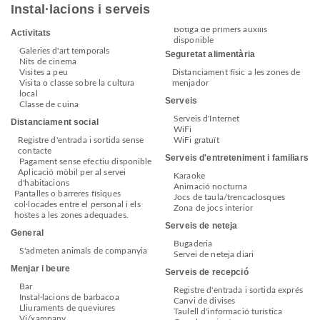
Instal·lacions i serveis
Botiga de primers auxilis
Activitats
disponible
Galeries d'art temporals
Seguretat alimentària
Nits de cinema
Visites a peu
Distanciament físic a les zones de
Visita o classe sobre la cultura
menjador
local
Serveis
Classe de cuina
Serveis d'Internet
Distanciament social
WiFi
Registre d'entrada i sortida sense
WiFi gratuït
contacte
Serveis d'entreteniment i familiars
Pagament sense efectiu disponible
Aplicació mòbil per al servei
Karaoke
d'habitacions
Animació nocturna
Pantalles o barreres físiques
Jocs de taula/trencaclosques
col·locades entre el personal i els
Zona de jocs interior
hostes a les zones adequades.
Serveis de neteja
General
Bugaderia
S'admeten animals de companyia
Servei de neteja diari
Menjar i beure
Serveis de recepció
Bar
Registre d'entrada i sortida exprés
Instal·lacions de barbacoa
Canvi de divises
Lliuraments de queviures
Taulell d'informació turística
Vi/xampany