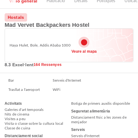
Visió general
Habitació
Detalls
Polítiques
Ubicac
Hostals
Mad Vervet Backpackers Hostel
Haya Hulet, Bole, Addis Ababa 1000
Veure al mapa
8.3 Excel·lent
164 Ressenyes
Bar
Serveis d'Internet
Trasllat a l'aeroport
WiFi
Activitats
Botiga de primers auxilis disponible
Galeries d'art temporals
Seguretat alimentària
Nits de cinema
Distanciament físic a les zones de
Visites a peu
menjador
Visita o classe sobre la cultura local
Classe de cuina
Serveis
Distanciament social
Serveis d'Internet