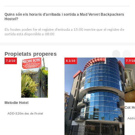
Quins són els horaris d'arribada i sortida a Mad Vervet Backpackers
Hostel?
Els hostes poden fer el registre d'entrada a 15:00 mentre que el registre de
sortida està disponible a 08:00
Propietats properes
7.2/10
8.1/10
7.7/1
Melodie Hotel
Cot H
ADD
320m des de l'hotel
Addi