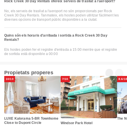
Rock Creek 30 Day Rentals ofereix serveis de trasllat a l'aeroport?
No, els serveis de trasllat a l'aeroport no són proporcionats per Rock
Creek 30 Day Rentals. Tanmateix, els hostes poden utilitzar fàcilment les
diverses opcions de transport públic disponibles a la ciutat.
Quins són els horaris d'arribada i sortida a Rock Creek 30 Day
Rentals?
Els hostes poden fer el registre d'entrada a 15:00 mentre que el registre
de sortida està disponible a 00:00
Propietats properes
10/10
7/10
8.6/1
LUXE Kalorama 5-BR Townhome
The N
Close to Dupont Circle
Windsor Park Hotel