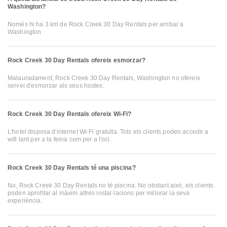
Washington?
Només hi ha 3 km de Rock Creek 30 Day Rentals per arribar a
Washington
Rock Creek 30 Day Rentals ofereix esmorzar?
Malauradament, Rock Creek 30 Day Rentals, Washington no ofereix
servei d'esmorzar als seus hostes.
Rock Creek 30 Day Rentals ofereix Wi-Fi?
L'hotel disposa d'internet Wi-Fi gratuïta. Tots els clients poden accedir a
wifi tant per a la feina com per a l'oci.
Rock Creek 30 Day Rentals té una piscina?
No, Rock Creek 30 Day Rentals no té piscina. No obstant això, els clients
poden aprofitar al màxim altres instal·lacions per millorar la seva
experiència.