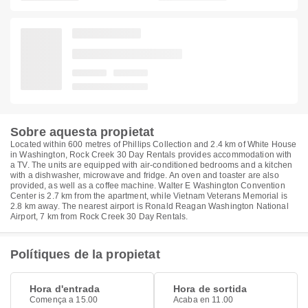
Sobre aquesta propietat
Located within 600 metres of Phillips Collection and 2.4 km of White House
in Washington, Rock Creek 30 Day Rentals provides accommodation with
a TV. The units are equipped with air-conditioned bedrooms and a kitchen
with a dishwasher, microwave and fridge. An oven and toaster are also
provided, as well as a coffee machine. Walter E Washington Convention
Center is 2.7 km from the apartment, while Vietnam Veterans Memorial is
2.8 km away. The nearest airport is Ronald Reagan Washington National
Airport, 7 km from Rock Creek 30 Day Rentals.
Polítiques de la propietat
Hora d'entrada
Hora de sortida
Comença a 15.00
Acaba en 11.00