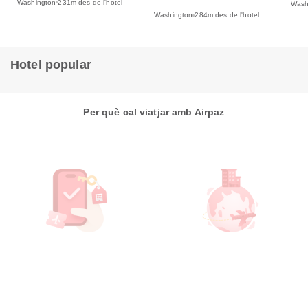
Washington
231m des de l'hotel
Wash
Washington
284m des de l'hotel
Hotel popular
Per què cal viatjar amb Airpaz