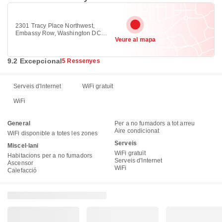
2301 Tracy Place Northwest,
Embassy Row, Washington DC
Veure al mapa
20008
9.2 Excepcional
5 Ressenyes
Serveis d'Internet
WiFi gratuït
WiFi
General
Per a no fumadors a tot arreu
Aire condicionat
WiFi disponible a totes les zones
Serveis
Miscel·lani
WiFi gratuït
Habitacions per a no fumadors
Serveis d'Internet
Ascensor
WiFi
Calefacció