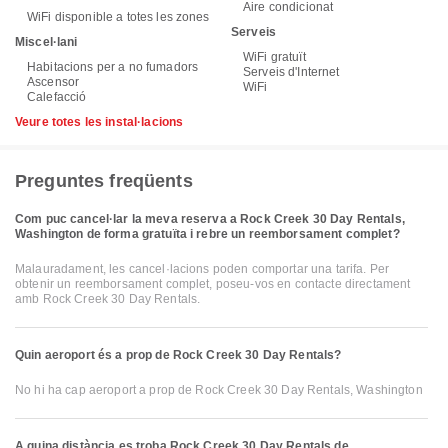
Aire condicionat
WiFi disponible a totes les zones
Serveis
Miscel·lani
WiFi gratuït
Habitacions per a no fumadors
Serveis d'Internet
Ascensor
WiFi
Calefacció
Veure totes les instal·lacions
Preguntes freqüents
Com puc cancel·lar la meva reserva a Rock Creek 30 Day Rentals,
Washington de forma gratuïta i rebre un reemborsament complet?
Malauradament, les cancel·lacions poden comportar una tarifa. Per
obtenir un reemborsament complet, poseu-vos en contacte directament
amb Rock Creek 30 Day Rentals.
Quin aeroport és a prop de Rock Creek 30 Day Rentals?
No hi ha cap aeroport a prop de Rock Creek 30 Day Rentals, Washington
A quina distància es troba Rock Creek 30 Day Rentals de