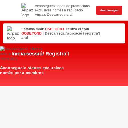
Aconsegueix tones de promocions
exclusives només a l'aplicació
descarregar
Airpaz. Descarrega ara!
Estalvia molt!
USD 30 OFF
utilitza el codi
GOBEYOND
! Descarrega l'aplicació i registra't
ara!
Inicia sessió/ Registra't
Aconsegueix ofertes exclusives
només per a membres