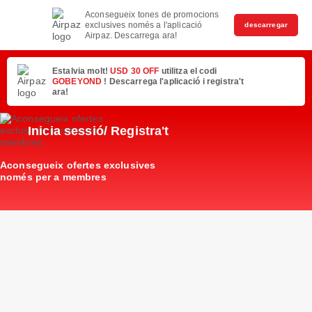
Aconsegueix tones de promocions
exclusives només a l'aplicació
descarregar
Airpaz. Descarrega ara!
Estalvia molt!
USD 30 OFF
utilitza el codi
GOBEYOND
! Descarrega l'aplicació i registra't
ara!
Inicia sessió/ Registra't
Aconsegueix ofertes exclusives
només per a membres