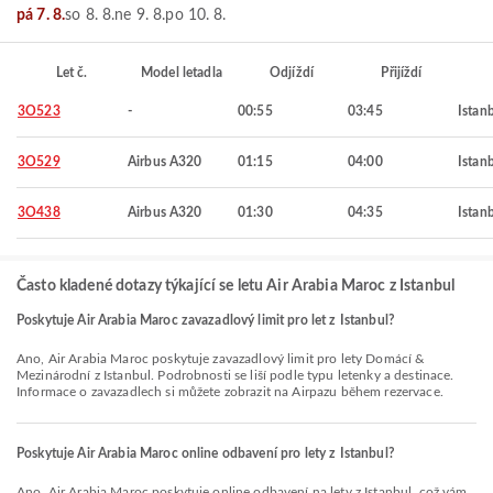
pá 7. 8.
so 8. 8.
ne 9. 8.
po 10. 8.
Let č.
Model letadla
Odjíždí
Přijíždí
3O523
-
00:55
03:45
Istan
3O529
Airbus A320
01:15
04:00
Istan
3O438
Airbus A320
01:30
04:35
Istan
Často kladené dotazy týkající se letu Air Arabia Maroc z Istanbul
Poskytuje Air Arabia Maroc zavazadlový limit pro let z Istanbul?
Ano, Air Arabia Maroc poskytuje zavazadlový limit pro lety Domácí &
Mezinárodní z Istanbul. Podrobnosti se liší podle typu letenky a destinace.
Informace o zavazadlech si můžete zobrazit na Airpazu během rezervace.
Poskytuje Air Arabia Maroc online odbavení pro lety z Istanbul?
Ano, Air Arabia Maroc poskytuje online odbavení na lety z Istanbul, což vám