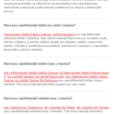
umožňuje pohodlně se odbavit na let prostřednictvím naší platformy.
Jednoduše postupujte podle pokynů uvedených na Airpaz a dokončete
proces.
Která jsou nejoblíbenější letiště pro odlet z Istanbul?
Mezinárodní letiště Sabiha Gokcen
,
Letiště Istanbul
jsou nejoblíbenější
odletová letiště v Istanbul. Tato letiště nabízejí Půjčovna aut, Invalidní vozík,
Klinika a lékárny a mnoho dalších služeb pro zlepšení vašeho cestovního
zážitku. Můžete si prohlédnout podrobné informace o vybavení a uspořádání
terminálů na těchto letištích.
Které jsou nejoblíbenější letištní trasy z Istanbul?
let z Mezinárodní letiště Sabiha Gokcen na Mezinárodní letiště Mohammeda
V
,
let z Letiště Istanbul na Letiště Rabat Sale
,
let z Mezinárodní letiště Sabiha
Gokcen na Letiště Tangier Ibn Battouta
jsou nejoblíbenější letištní trasy z
Istanbul. Tyto trasy nabízejí pohodlná spojení pro vaši cestu.
Které jsou nejoblíbenější městské trasy z Istanbul?
let z Istanbul do Casablanca
,
let z Istanbul do Rabat
,
let z Istanbul do Tangier
jsou nejoblíbenější městské trasy z Istanbul. Tyto trasy nabízejí pohodlná