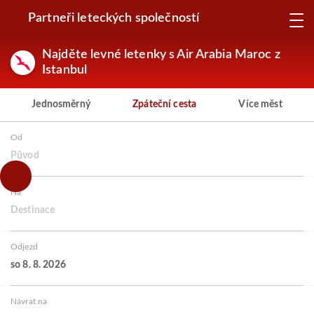
Partneři leteckých společností
Najděte levné letenky s Air Arabia Maroc z
Istanbul
Jednosměrný
Zpáteční cesta
Více měst
Od
Původ
Na
Destinace
Odjezd
so 8. 8. 2026
Návrat na