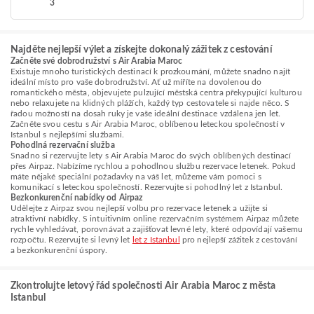
3
Najděte nejlepší výlet a získejte dokonalý zážitek z cestování
Začněte své dobrodružství s Air Arabia Maroc
Existuje mnoho turistických destinací k prozkoumání, můžete snadno najít
ideální místo pro vaše dobrodružství. Ať už míříte na dovolenou do
romantického města, objevujete pulzující městská centra překypující kulturou
nebo relaxujete na klidných plážích, každý typ cestovatele si najde něco. S
řadou možností na dosah ruky je vaše ideální destinace vzdálena jen let.
Začněte svou cestu s Air Arabia Maroc, oblíbenou leteckou společností v
Istanbul s nejlepšími službami.
Pohodlná rezervační služba
Snadno si rezervujte lety s Air Arabia Maroc do svých oblíbených destinací
přes Airpaz. Nabízíme rychlou a pohodlnou službu rezervace letenek. Pokud
máte nějaké speciální požadavky na váš let, můžeme vám pomoci s
komunikací s leteckou společností. Rezervujte si pohodlný let z Istanbul.
Bezkonkurenční nabídky od Airpaz
Udělejte z Airpaz svou nejlepší volbu pro rezervace letenek a užijte si
atraktivní nabídky. S intuitivním online rezervačním systémem Airpaz můžete
rychle vyhledávat, porovnávat a zajišťovat levné lety, které odpovídají vašemu
rozpočtu. Rezervujte si levný let
let z Istanbul
pro nejlepší zážitek z cestování
a bezkonkurenční úspory.
Zkontrolujte letový řád společnosti Air Arabia Maroc z města
Istanbul