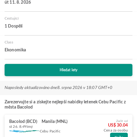
út 11. 8. 2026
Cestující
1 Dospělí
Class
Ekonomika
Hledat lety
Naposledy aktualizováno dne
8. srpna 2026 v 18:07 GMT+0
Zarezervujte si a získejte nejlepší nabídky letenek Cebu Pacific z
města Bacolod
Bacolod (BCD)
Manila (MNL)
Začít od
US$ 30.04
st 26. 8.
Přímý
Cena za osobu
Cebu Pacific