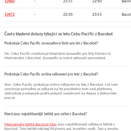
5J480
-
21:15
22:40
Baco
5J472
-
22:30
23:55
Baco
Často kladené dotazy týkající se letu Cebu Pacific z Bacolod
Poskytuje Cebu Pacific zavazadlový limit pro let z Bacolod?
Ne, Cebu Pacific nezahrnuje bezplatné zavazadlo pro lety Domácí &
Mezinárodní z Bacolod. Zavazadlo je nutné zakoupit samostatně.
Poskytuje Cebu Pacific online odbavení pro lety z Bacolod?
Ano, Cebu Pacific poskytuje online odbavení na lety z Bacolod, což vám
umožňuje pohodlně se odbavit na let prostřednictvím naší platformy.
Jednoduše postupujte podle pokynů uvedených na Airpaz a dokončete
proces.
Která jsou nejoblíbenější letiště pro odlet z Bacolod?
Mezinárodní letiště Bacolod Silay
jsou nejoblíbenější odletová letiště v
Bacolod. Tato letiště nabízejí Půjčovna aut, Invalidní vozík, Taxi a mnoho