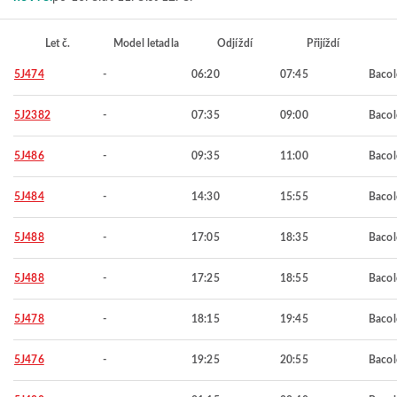
Let č.
Model letadla
Odjíždí
Přijíždí
5J474
-
06:20
07:45
Baco
5J2382
-
07:35
09:00
Baco
5J486
-
09:35
11:00
Baco
5J484
-
14:30
15:55
Baco
5J488
-
17:05
18:35
Baco
5J488
-
17:25
18:55
Baco
5J478
-
18:15
19:45
Baco
5J476
-
19:25
20:55
Baco