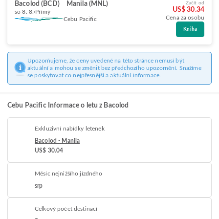
Bacolod (BCD)
Manila (MNL)
Začít od
US$ 30.34
so 8. 8.
Přímý
Cena za osobu
Cebu Pacific
Kniha
Upozorňujeme, že ceny uvedené na této stránce nemusí být
aktuální a mohou se změnit bez předchozího upozornění. Snažíme
se poskytovat co nejpřesnější a aktuální informace.
Cebu Pacific Informace o letu z Bacolod
Exkluzivní nabídky letenek
Bacolod - Manila
US$ 30.04
Měsíc nejnižšího jízdného
srp
Celkový počet destinací