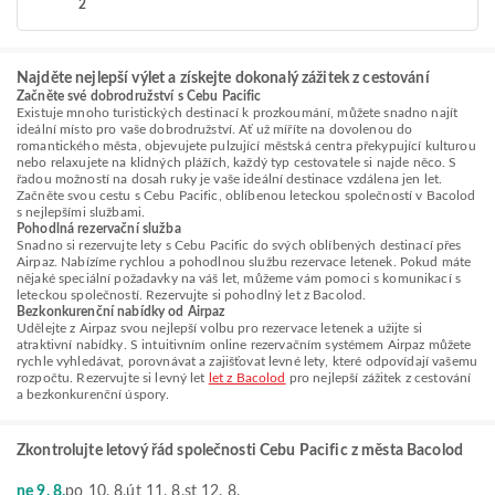
2
Najděte nejlepší výlet a získejte dokonalý zážitek z cestování
Začněte své dobrodružství s Cebu Pacific
Existuje mnoho turistických destinací k prozkoumání, můžete snadno najít
ideální místo pro vaše dobrodružství. Ať už míříte na dovolenou do
romantického města, objevujete pulzující městská centra překypující kulturou
nebo relaxujete na klidných plážích, každý typ cestovatele si najde něco. S
řadou možností na dosah ruky je vaše ideální destinace vzdálena jen let.
Začněte svou cestu s Cebu Pacific, oblíbenou leteckou společností v Bacolod
s nejlepšími službami.
Pohodlná rezervační služba
Snadno si rezervujte lety s Cebu Pacific do svých oblíbených destinací přes
Airpaz. Nabízíme rychlou a pohodlnou službu rezervace letenek. Pokud máte
nějaké speciální požadavky na váš let, můžeme vám pomoci s komunikací s
leteckou společností. Rezervujte si pohodlný let z Bacolod.
Bezkonkurenční nabídky od Airpaz
Udělejte z Airpaz svou nejlepší volbu pro rezervace letenek a užijte si
atraktivní nabídky. S intuitivním online rezervačním systémem Airpaz můžete
rychle vyhledávat, porovnávat a zajišťovat levné lety, které odpovídají vašemu
rozpočtu. Rezervujte si levný let
let z Bacolod
pro nejlepší zážitek z cestování
a bezkonkurenční úspory.
Zkontrolujte letový řád společnosti Cebu Pacific z města Bacolod
ne 9. 8.
po 10. 8.
út 11. 8.
st 12. 8.