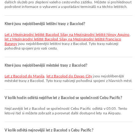
dalších služeb pro zlepšení vašeho cestovního zážitku. Můžete si prohlédnout
podrobné informace o vybavení a uspořádání terminálů na těchto letištích.
Které jsou nejoblíbenější letištní trasy z Bacolod?
let z Mezinárodní letiště Bacolod Silay na Mezinárodní letiště Ninoy Aquino
,
let z Mezinárodní letiště Bacolod Silay na Mezinárodní letiště Francisco
Bangoy
jsou nejoblíbenější letištní trasy z Bacolod. Tyto trasy nabízejí
pohodlná spojení pro vaši cestu.
Které jsou nejoblíbenější městské trasy z Bacolod?
let z Bacolod do Manila
,
let z Bacolod do Davao City
jsou nejoblíbenější
městské trasy z Bacolod. Tyto trasy nabízejí pohodlná spojení z hlavních měst.
V kolik hodin odlétá nejdříve let z Bacolod se společností Cebu Pacific?
Nejčasnější let z Bacolod se společností Cebu Pacific odlétá v 05:05. Tento
letový řád si můžete zobrazit a porovnat další dostupné lety na Airpazu.
V kolik odlétá nejnovější let z Bacolod s Cebu Pacific?