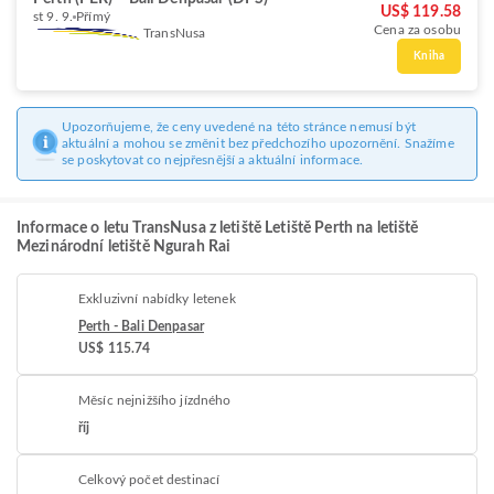
US$ 119.58
st 9. 9.
Přímý
Cena za osobu
TransNusa
Kniha
Upozorňujeme, že ceny uvedené na této stránce nemusí být
aktuální a mohou se změnit bez předchozího upozornění. Snažíme
se poskytovat co nejpřesnější a aktuální informace.
Informace o letu TransNusa z letiště Letiště Perth na letiště
Mezinárodní letiště Ngurah Rai
Exkluzivní nabídky letenek
Perth - Bali Denpasar
US$ 115.74
Měsíc nejnižšího jízdného
říj
Celkový počet destinací