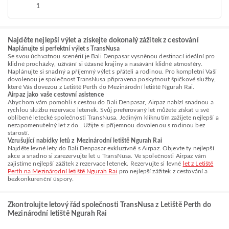
1
Najděte nejlepší výlet a získejte dokonalý zážitek z cestování
Naplánujte si perfektní výlet s TransNusa
Se svou úchvatnou scenérií je Bali Denpasar vysněnou destinací ideální pro
klidné procházky, užívání si úžasné krajiny a nasávání klidné atmosféry.
Naplánujte si snadný a příjemný výlet s přáteli a rodinou. Pro kompletní Vaši
dovolenou je společnost TransNusa připravena poskytnout špičkové služby,
které Vás dovezou z Letiště Perth do Mezinárodní letiště Ngurah Rai.
Airpaz jako vaše cestovní asistence
Abychom vám pomohli s cestou do Bali Denpasar, Airpaz nabízí snadnou a
rychlou službu rezervace letenek. Svůj preferovaný let můžete získat u své
oblíbené letecké společnosti TransNusa. Jediným kliknutím zažijete nejlepší a
nezapomenutelný let z do . Užijte si příjemnou dovolenou s rodinou bez
starostí.
Vzrušující nabídky letů z Mezinárodní letiště Ngurah Rai
Najděte levné lety do Bali Denpasar exkluzivně s Airpaz. Objevte ty nejlepší
akce a snadno si zarezervujte let u TransNusa. Ve společnosti Airpaz vám
zajistíme nejlepší zážitek z rezervace letenek. Rezervujte si levné
let z Letiště
Perth na Mezinárodní letiště Ngurah Rai
pro nejlepší zážitek z cestování a
bezkonkurenční úspory.
Zkontrolujte letový řád společnosti TransNusa z Letiště Perth do
Mezinárodní letiště Ngurah Rai