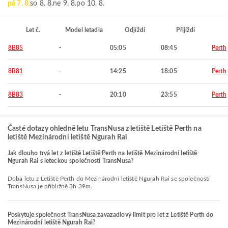
pá 7. 8.
so 8. 8.
ne 9. 8.
po 10. 8.
Let č.
Model letadla
Odjíždí
Přijíždí
8B85
-
05:05
08:45
Perth
8B81
-
14:25
18:05
Perth
8B83
-
20:10
23:55
Perth
Časté dotazy ohledně letu TransNusa z letiště Letiště Perth na
letiště Mezinárodní letiště Ngurah Rai
Jak dlouho trvá let z letiště Letiště Perth na letiště Mezinárodní letiště
Ngurah Rai s leteckou společností TransNusa?
Doba letu z Letiště Perth do Mezinárodní letiště Ngurah Rai se společností
TransNusa je přibližně 3h 39m.
Poskytuje společnost TransNusa zavazadlový limit pro let z Letiště Perth do
Mezinárodní letiště Ngurah Rai?