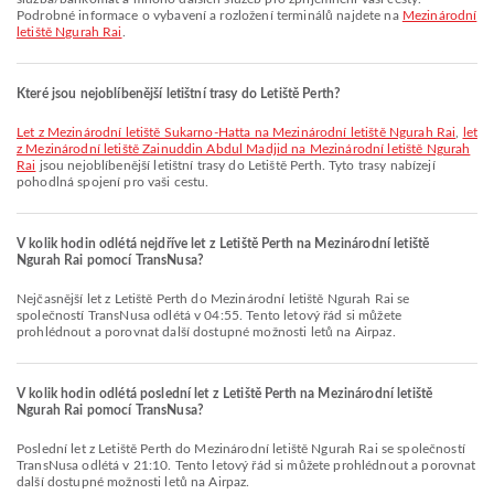
Podrobné informace o vybavení a rozložení terminálů najdete na
Mezinárodní
letiště Ngurah Rai
.
Které jsou nejoblíbenější letištní trasy do Letiště Perth?
let z Mezinárodní letiště Sukarno-Hatta na Mezinárodní letiště Ngurah Rai
,
let
z Mezinárodní letiště Zainuddin Abdul Madjid na Mezinárodní letiště Ngurah
Rai
jsou nejoblíbenější letištní trasy do Letiště Perth. Tyto trasy nabízejí
pohodlná spojení pro vaši cestu.
V kolik hodin odlétá nejdříve let z Letiště Perth na Mezinárodní letiště
Ngurah Rai pomocí TransNusa?
Nejčasnější let z Letiště Perth do Mezinárodní letiště Ngurah Rai se
společností TransNusa odlétá v 04:55. Tento letový řád si můžete
prohlédnout a porovnat další dostupné možnosti letů na Airpaz.
V kolik hodin odlétá poslední let z Letiště Perth na Mezinárodní letiště
Ngurah Rai pomocí TransNusa?
Poslední let z Letiště Perth do Mezinárodní letiště Ngurah Rai se společností
TransNusa odlétá v 21:10. Tento letový řád si můžete prohlédnout a porovnat
další dostupné možnosti letů na Airpaz.