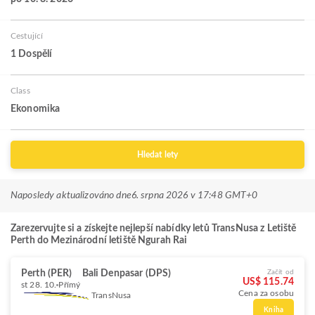
Cestující
1 Dospělí
Class
Ekonomika
Hledat lety
Naposledy aktualizováno dne
6. srpna 2026 v 17:48 GMT+0
Zarezervujte si a získejte nejlepší nabídky letů TransNusa z Letiště
Perth do Mezinárodní letiště Ngurah Rai
Perth (PER)
Bali Denpasar (DPS)
Začít od
US$ 115.74
st 28. 10.
Přímý
Cena za osobu
TransNusa
Kniha