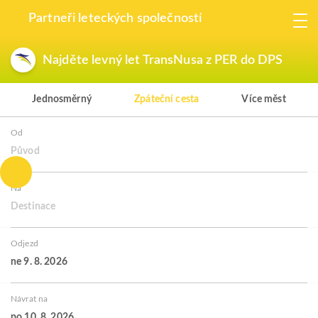
Partneři leteckých společností
Najděte levný let TransNusa z PER do DPS
Jednosměrný
Zpáteční cesta
Více měst
Od
Původ
Na
Destinace
Odjezd
ne 9. 8. 2026
Návrat na
po 10. 8. 2026