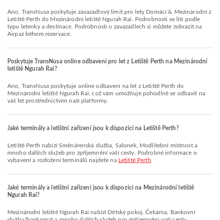
Ano, TransNusa poskytuje zavazadlový limit pro lety Domácí & Mezinárodní z
Letiště Perth do Mezinárodní letiště Ngurah Rai. Podrobnosti se liší podle
typu letenky a destinace. Podrobnosti o zavazadlech si můžete zobrazit na
Airpaz během rezervace.
Poskytuje TransNusa online odbavení pro let z Letiště Perth na Mezinárodní
letiště Ngurah Rai?
Ano, TransNusa poskytuje online odbavení na let z Letiště Perth do
Mezinárodní letiště Ngurah Rai, což vám umožňuje pohodlně se odbavit na
váš let prostřednictvím naší platformy.
Jaké terminály a letištní zařízení jsou k dispozici na Letiště Perth?
Letiště Perth nabízí Směnárenská služba, Salonek, Modlitební místnost a
mnoho dalších služeb pro zpříjemnění vaší cesty. Podrobné informace o
vybavení a rozložení terminálů najdete na
Letiště Perth
.
Jaké terminály a letištní zařízení jsou k dispozici na Mezinárodní letiště
Ngurah Rai?
Mezinárodní letiště Ngurah Rai nabízí Dětský pokoj, Čekárna, Bankovní
služba/bankomat a mnoho dalších služeb pro zpříjemnění vaší cesty.