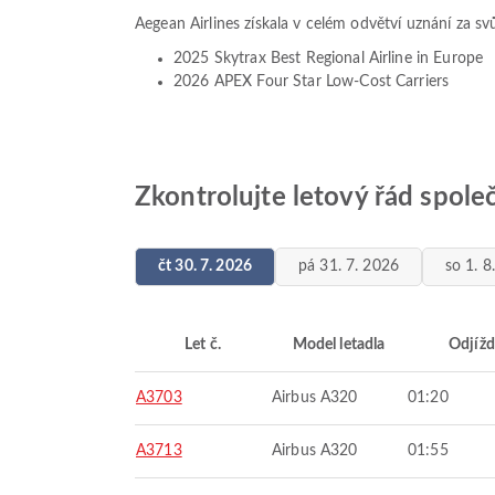
Aegean Airlines získala v celém odvětví uznání za svů
2025 Skytrax Best Regional Airline in Europe
2026 APEX Four Star Low-Cost Carriers
Zkontrolujte letový řád spole
čt 30. 7. 2026
pá 31. 7. 2026
so 1. 8
Let č.
Model letadla
Odjížd
A3703
Airbus A320
01:20
A3713
Airbus A320
01:55