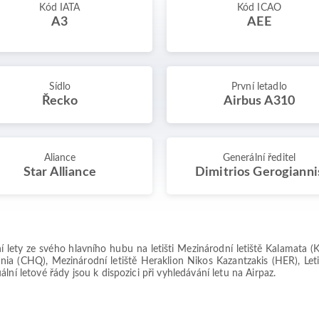
Kód IATA
Kód ICAO
A3
AEE
Sídlo
První letadlo
Řecko
Airbus A310
Aliance
Generální ředitel
Star Alliance
Dimitrios Gerogianni
í lety ze svého hlavního hubu na letišti Mezinárodní letiště Kalamata (K
hania (CHQ), Mezinárodní letiště Heraklion Nikos Kazantzakis (HER), Le
ní letové řády jsou k dispozici při vyhledávání letu na Airpaz.