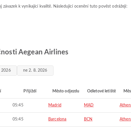
j závazek k vynikající kvalitě. Následující ocenění tuto pověst odrážejí:
čnosti Aegean Airlines
. 2026
ne 2. 8. 2026
í
Přijíždí
Město odjezdu
Odletové letiště
Měs
05:45
Madrid
MAD
Athen
05:45
Barcelona
BCN
Athen