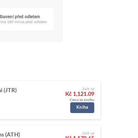
bavení před odletem
číná 180 minut před odletem
Začít od
i (JTR)
Kč 1,121.09
Cena za osobu
Kniha
Začít od
ns (ATH)