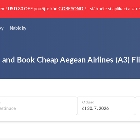
kém!
USD 30 OFF
použijte kód
GOBEYOND
! - stáhněte si aplikaci a zare
ky
Nabídky
 and Book Cheap Aegean Airlines (A3) Fli
a
Odjezd
čt 30. 7. 2026