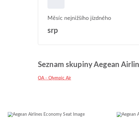
Měsíc nejnižšího jízdného
srp
Seznam skupiny Aegean Airli
OA - Olympic Air