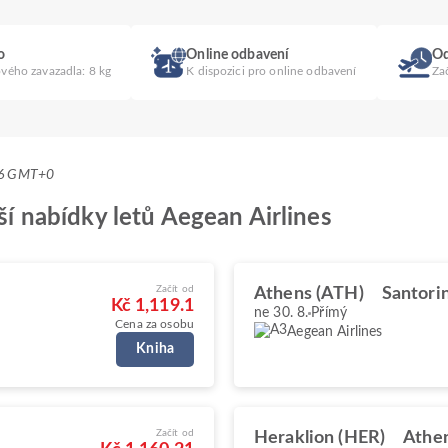
o
Online odbavení
Od
ového zavazadla: 8 kg
K dispozici pro online odbavení
Za
:56 GMT+0
pší nabídky letů Aegean Airlines
Začít od
Athens (ATH)
Santorin
Kč 1,119.1
ne 30. 8.
Přímý
Cena za osobu
Aegean Airlines
Kniha
Začít od
Heraklion (HER)
Athe