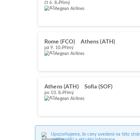
čt 6. 8.
Přímý
Aegean Airlines
Rome (FCO)
Athens (ATH)
pá 9. 10.
Přímý
Aegean Airlines
Athens (ATH)
Sofia (SOF)
po 10. 8.
Přímý
Aegean Airlines
Upozorňujeme, že ceny uvedené na této strá
nejpřesnější a aktuální informace.