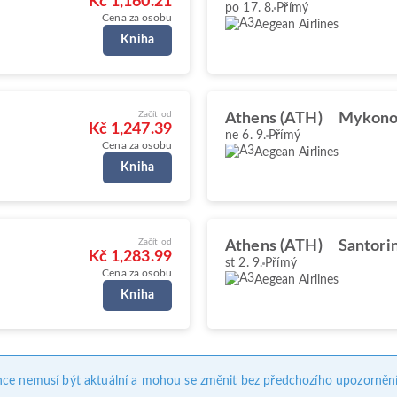
Kč 1,160.21
po 17. 8.
Přímý
Cena za osobu
Aegean Airlines
Kniha
Začít od
Athens (ATH)
Mykono
Kč 1,247.39
ne 6. 9.
Přímý
Cena za osobu
Aegean Airlines
Kniha
Začít od
Athens (ATH)
Santorin
Kč 1,283.99
st 2. 9.
Přímý
Cena za osobu
Aegean Airlines
Kniha
nce nemusí být aktuální a mohou se změnit bez předchozího upozornění