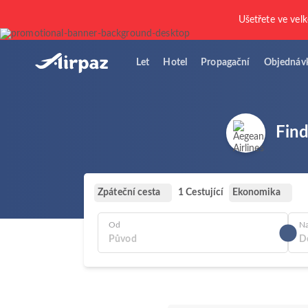
Ušetřete ve vel
Let
Hotel
Propagační
Objednáv
Find
Zpáteční cesta
Ekonomika
1 Cestující
Od
N