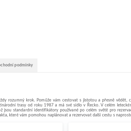
chodní podmínky
vždy rozumný krok. Pomůže vám cestovat s jistotou a přesně vědět, co
zinárodní trasy od roku 1987 a má své sídlo v Řecko. V celém letecké
 jsou standardní identifikátory používané po celém světě pro rezervac
akta, které vám pomohou naplánovat a rezervovat další cestu s naprosto