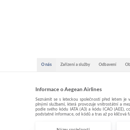
O nás
Zařízení a služby
Odbavení
Ob
Informace o Aegean Airlines
Seznámit se s leteckou společností před letem je 
plnými službami, která provozuje vnitrostátní a me
podle svého kódu IATA (A3) a kódu ICAO (AEE), což
podstatné informace, od kódů a tras až po klíčová f