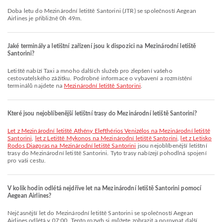
Doba letu do Mezinárodní letiště Santorini (JTR) se společností Aegean
Airlines je přibližně 0h 49m.
Jaké terminály a letištní zařízení jsou k dispozici na Mezinárodní letiště
Santorini?
Letiště nabízí Taxi a mnoho dalších služeb pro zlepšení vašeho
cestovatelského zážitku. Podrobné informace o vybavení a rozmístění
terminálů najdete na
Mezinárodní letiště Santorini
.
Které jsou nejoblíbenější letištní trasy do Mezinárodní letiště Santorini?
let z Mezinárodní letiště Athény Elefthérios Venizélos na Mezinárodní letiště
Santorini
,
let z Letiště Mykonos na Mezinárodní letiště Santorini
,
let z Letisko
Rodos Diagoras na Mezinárodní letiště Santorini
jsou nejoblíbenější letištní
trasy do Mezinárodní letiště Santorini. Tyto trasy nabízejí pohodlná spojení
pro vaši cestu.
V kolik hodin odlétá nejdříve let na Mezinárodní letiště Santorini pomocí
Aegean Airlines?
Nejčasnější let do Mezinárodní letiště Santorini se společností Aegean
Airlines odlétá v 07:00. Tento rozvrh si můžete zobrazit a porovnat další