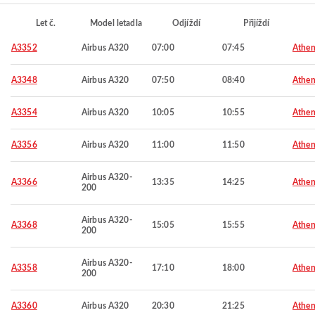
Let č.
Model letadla
Odjíždí
Přijíždí
A3352
Airbus A320
07:00
07:45
Athen
A3348
Airbus A320
07:50
08:40
Athen
A3354
Airbus A320
10:05
10:55
Athen
A3356
Airbus A320
11:00
11:50
Athen
Airbus A320-
A3366
13:35
14:25
Athen
200
Airbus A320-
A3368
15:05
15:55
Athen
200
Airbus A320-
A3358
17:10
18:00
Athen
200
A3360
Airbus A320
20:30
21:25
Athen