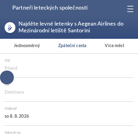
Partneři leteckých společností
Najděte levné letenky s Aegean Airlines do
Mezinárodní letiště Santorini
Jednosměrný
Zpáteční cesta
Více měst
Od
Původ
Na
Destinace
Odjezd
so 8. 8. 2026
Návrat na