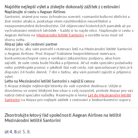
Najděte nejlepší výlet a získejte dokonalý zážitek z cestování
Naplánujte si cestu s Aegean Airlines
Santorini, známé pro svou úchvatnou scenérii, rozmanité kulturní dědictví a
živé místní atrakce, poskytuje všem návštěvníkům neuvěřitelné a
nezapomenutelné dobrodružství. Od objevování historických památek až po
vychutnávání místních lahůdek – každý si tu najde něco. Naplánujte si cestu s
Aegean Airlines na
Mezinárodní letiště Santorini
a osvěžte svou mysl od
shonu světa.
Airpaz jako váš cestovní partner
Airpaz je tu, aby vám pomohl s rezervací letů na Mezinárodní letiště Santorini
u Aegean Airlines. Proč Airpaz? Nabízíme bezproblémové rezervace,
konkurenceschopné ceny a vynikající zákaznickou podporu, abychom
zajistili, že vaše cesta bude hladká a příjemná. Ať už máte speciální požadavky
nebo potřebujete pomoc v jakékoli fázi vaší cesty, náš specializovaný tým je k
dispozici 24 hodin denně, 7 dní v týdnu, aby vám pomohl zajistit si příjemný
výlet.
Leťte na Mezinárodní letiště Santorini s nejnižší cenou
S Airpaz získejte nejlevnější letenky do vaší vysněné destinace. Užijte si
dovolenou se svými blízkými bez obav o svůj rozpočet, protože Airpaz pro vás
nabízí četné speciální nabídky. Rezervujte si levný
Let do Mezinárodní letiště
Santorini
na Airpaz pro nejlepší zážitek z cestování a bezkonkurenční úspory.
Zkontrolujte letový řád společnosti Aegean Airlines na letiště
Mezinárodní letiště Santorini
út 4. 8.
st 5. 8.