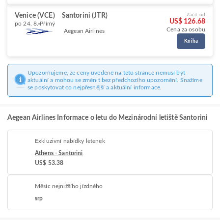
Venice (VCE)
Santorini (JTR)
Začít od
US$ 126.68
po 24. 8.
Přímý
Cena za osobu
Aegean Airlines
Kniha
Upozorňujeme, že ceny uvedené na této stránce nemusí být
aktuální a mohou se změnit bez předchozího upozornění. Snažíme
se poskytovat co nejpřesnější a aktuální informace.
Aegean Airlines Informace o letu do Mezinárodní letiště Santorini
Exkluzivní nabídky letenek
Athens - Santorini
US$ 53.38
Měsíc nejnižšího jízdného
srp