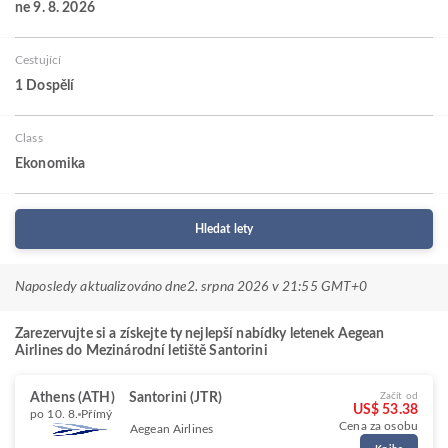
ne 9. 8. 2026
Cestující
1 Dospělí
Class
Ekonomika
Hledat lety
Naposledy aktualizováno dne
2. srpna 2026 v 21:55 GMT+0
Zarezervujte si a získejte ty nejlepší nabídky letenek Aegean
Airlines do Mezinárodní letiště Santorini
Athens (ATH)
Santorini (JTR)
Začít od
US$ 53.38
po 10. 8.
Přímý
Cena za osobu
Aegean Airlines