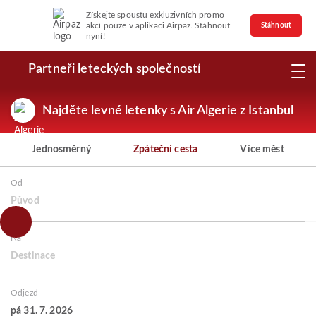
Získejte spoustu exkluzivních promo
akcí pouze v aplikaci Airpaz. Stáhnout
Stáhnout
nyní!
Partneři leteckých společností
Najděte levné letenky s Air Algerie z Istanbul
Jednosměrný
Zpáteční cesta
Více měst
Od
Původ
Na
Destinace
Odjezd
pá 31. 7. 2026