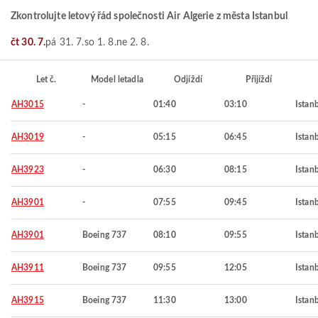
Zkontrolujte letový řád společnosti Air Algerie z města Istanbul
čt 30. 7.
pá 31. 7.
so 1. 8.
ne 2. 8.
Let č.
Model letadla
Odjíždí
Přijíždí
AH3015
-
01:40
03:10
Istan
AH3019
-
05:15
06:45
Istan
AH3923
-
06:30
08:15
Istan
AH3901
-
07:55
09:45
Istan
AH3901
Boeing 737
08:10
09:55
Istan
AH3911
Boeing 737
09:55
12:05
Istan
AH3915
Boeing 737
11:30
13:00
Istan