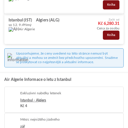
Kniha
Istanbul (IST)
Algiers (ALG)
Začít od
Kč 6,280.31
so 12. 9.
Přímý
Cena za osobu
Air Algerie
Kniha
Upozorňujeme, že ceny uvedené na této stránce nemusí být
aktuální a mohou se změnit bez předchozího upozornění. Snažíme
se poskytovat co nejpřesnější a aktuální informace.
Air Algerie Informace o letu z Istanbul
Exkluzivní nabídky letenek
Istanbul - Algiers
Kč 4
Měsíc nejnižšího jízdného
zář