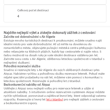
Celkový počet destinací
4
Najděte nejlepší výlet a získejte dokonalý zážitek z cestování
Začněte své dobrodružství s Air Algerie
Existuje mnoho turistických destinací k prozkoumání, můžete snadno najít
ideální místo pro vaše dobrodružství. Ať už míříte na dovolenou do
romantického města, objevujete pulzující městská centra překypující kulturou
nebo relaxujete na klidných plážích, každý typ cestovatele si najde něco. S
řadou možností na dosah ruky je vaše ideální destinace vzdálena jen let.
Začněte svou cestu s Air Algerie, oblíbenou leteckou společností v Istanbul s
nejlepšími službami.
Pohodlná rezervační služba
Snadno si rezervujte lety s Air Algerie do svých oblíbených destinací přes
Airpaz. Nabízíme rychlou a pohodlnou službu rezervace letenek. Pokud máte
nějaké speciální požadavky na váš let, můžeme vám pomoci s komunikací s
leteckou společností. Rezervujte si pohodlný let z Istanbul.
Bezkonkurenční nabídky od Airpaz
Udělejte z Airpaz svou nejlepší volbu pro rezervace letenek a užijte si
atraktivní nabídky. S intuitivním online rezervačním systémem Airpaz můžete
rychle vyhledávat, porovnávat a zajišťovat levné lety, které odpovídají vašemu
rozpočtu. Rezervujte si levný let
let z Istanbul
pro nejlepší zážitek z cestování
a bezkonkurenční úspory.