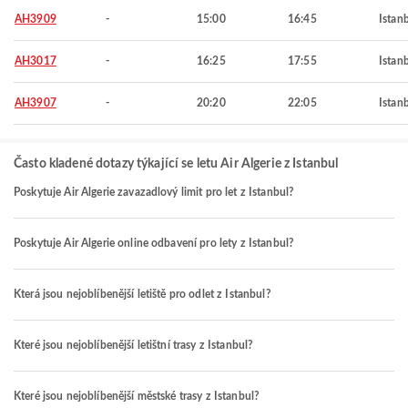
AH3909
-
15:00
16:45
Istan
AH3017
-
16:25
17:55
Istan
AH3907
-
20:20
22:05
Istan
Často kladené dotazy týkající se letu Air Algerie z Istanbul
Poskytuje Air Algerie zavazadlový limit pro let z Istanbul?
Poskytuje Air Algerie online odbavení pro lety z Istanbul?
Která jsou nejoblíbenější letiště pro odlet z Istanbul?
Které jsou nejoblíbenější letištní trasy z Istanbul?
Které jsou nejoblíbenější městské trasy z Istanbul?