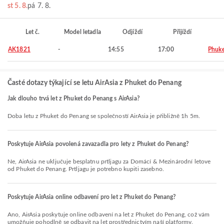
st 5. 8.
pá 7. 8.
Let č.
Model letadla
Odjíždí
Přijíždí
AK1821
-
14:55
17:00
Phuke
Časté dotazy týkající se letu AirAsia z Phuket do Penang
Jak dlouho trvá let z Phuket do Penang s AirAsia?
Doba letu z Phuket do Penang se společností AirAsia je přibližně 1h 5m.
Poskytuje AirAsia povolená zavazadla pro lety z Phuket do Penang?
Ne, AirAsia ne uključuje besplatnu prtljagu za Domácí & Mezinárodní letove
od Phuket do Penang. Prtljagu je potrebno kupiti zasebno.
Poskytuje AirAsia online odbavení pro let z Phuket do Penang?
Ano, AirAsia poskytuje online odbavení na let z Phuket do Penang, což vám
umožňuje pohodlně se odbavit na let prostřednictvím naší platformy.