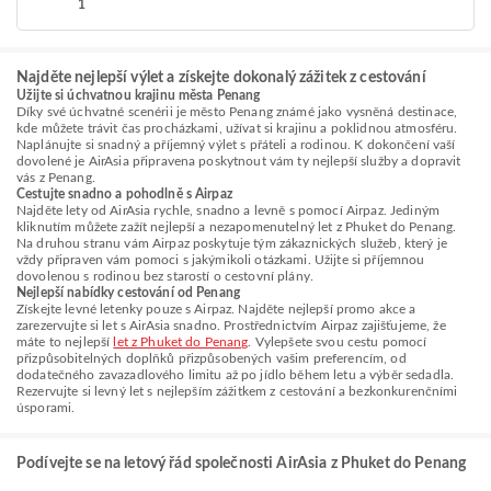
1
Najděte nejlepší výlet a získejte dokonalý zážitek z cestování
Užijte si úchvatnou krajinu města Penang
Díky své úchvatné scenérii je město Penang známé jako vysněná destinace,
kde můžete trávit čas procházkami, užívat si krajinu a poklidnou atmosféru.
Naplánujte si snadný a příjemný výlet s přáteli a rodinou. K dokončení vaší
dovolené je AirAsia připravena poskytnout vám ty nejlepší služby a dopravit
vás z Penang.
Cestujte snadno a pohodlně s Airpaz
Najděte lety od AirAsia rychle, snadno a levně s pomocí Airpaz. Jediným
kliknutím můžete zažít nejlepší a nezapomenutelný let z Phuket do Penang.
Na druhou stranu vám Airpaz poskytuje tým zákaznických služeb, který je
vždy připraven vám pomoci s jakýmikoli otázkami. Užijte si příjemnou
dovolenou s rodinou bez starostí o cestovní plány.
Nejlepší nabídky cestování od Penang
Získejte levné letenky pouze s Airpaz. Najděte nejlepší promo akce a
zarezervujte si let s AirAsia snadno. Prostřednictvím Airpaz zajišťujeme, že
máte to nejlepší
let z Phuket do Penang
. Vylepšete svou cestu pomocí
přizpůsobitelných doplňků přizpůsobených vašim preferencím, od
dodatečného zavazadlového limitu až po jídlo během letu a výběr sedadla.
Rezervujte si levný let s nejlepším zážitkem z cestování a bezkonkurenčními
úsporami.
Podívejte se na letový řád společnosti AirAsia z Phuket do Penang