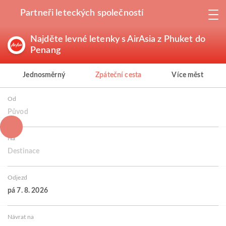
Partneři leteckých společností
Najděte levné letenky s AirAsia z Phuket do
Penang
Jednosměrný
Zpáteční cesta
Více měst
Od
Původ
Na
Destinace
Odjezd
pá 7. 8. 2026
Návrat na