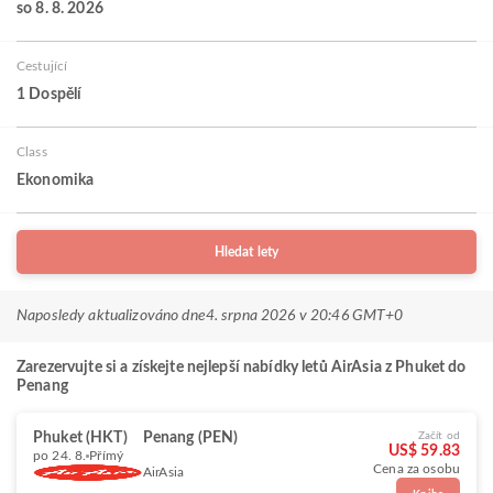
so 8. 8. 2026
Cestující
1 Dospělí
Class
Ekonomika
Hledat lety
Naposledy aktualizováno dne
4. srpna 2026 v 20:46 GMT+0
Zarezervujte si a získejte nejlepší nabídky letů AirAsia z Phuket do
Penang
Phuket (HKT)
Penang (PEN)
Začít od
US$ 59.83
po 24. 8.
Přímý
Cena za osobu
AirAsia