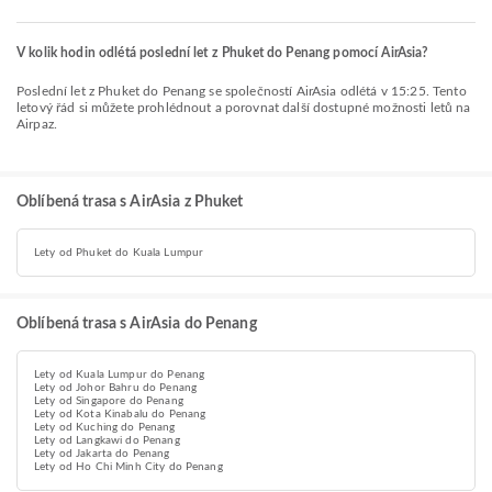
V kolik hodin odlétá poslední let z Phuket do Penang pomocí AirAsia?
Poslední let z Phuket do Penang se společností AirAsia odlétá v 15:25. Tento
letový řád si můžete prohlédnout a porovnat další dostupné možnosti letů na
Airpaz.
Oblíbená trasa s AirAsia z Phuket
Lety od Phuket do Kuala Lumpur
Oblíbená trasa s AirAsia do Penang
Lety od Kuala Lumpur do Penang
Lety od Johor Bahru do Penang
Lety od Singapore do Penang
Lety od Kota Kinabalu do Penang
Lety od Kuching do Penang
Lety od Langkawi do Penang
Lety od Jakarta do Penang
Lety od Ho Chi Minh City do Penang