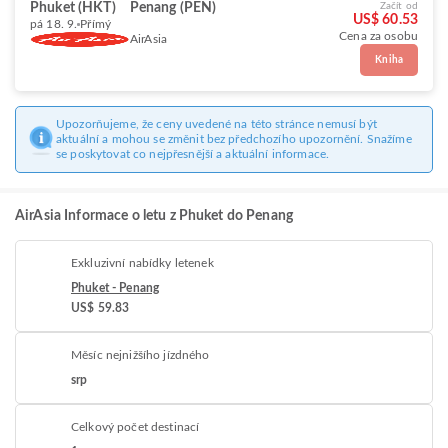
Phuket (HKT)
Penang (PEN)
Začít od
US$ 60.53
pá 18. 9.
Přímý
Cena za osobu
AirAsia
Kniha
Upozorňujeme, že ceny uvedené na této stránce nemusí být
aktuální a mohou se změnit bez předchozího upozornění. Snažíme
se poskytovat co nejpřesnější a aktuální informace.
AirAsia Informace o letu z Phuket do Penang
Exkluzivní nabídky letenek
Phuket - Penang
US$ 59.83
Měsíc nejnižšího jízdného
srp
Celkový počet destinací