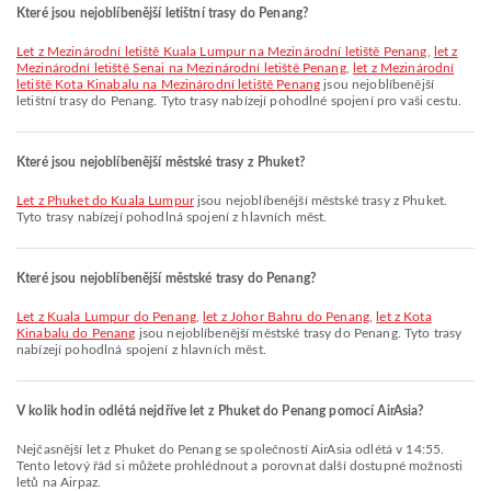
Které jsou nejoblíbenější letištní trasy do Penang?
let z Mezinárodní letiště Kuala Lumpur na Mezinárodní letiště Penang
,
let z
Mezinárodní letiště Senai na Mezinárodní letiště Penang
,
let z Mezinárodní
letiště Kota Kinabalu na Mezinárodní letiště Penang
jsou nejoblíbenější
letištní trasy do Penang. Tyto trasy nabízejí pohodlné spojení pro vaši cestu.
Které jsou nejoblíbenější městské trasy z Phuket?
let z Phuket do Kuala Lumpur
jsou nejoblíbenější městské trasy z Phuket.
Tyto trasy nabízejí pohodlná spojení z hlavních měst.
Které jsou nejoblíbenější městské trasy do Penang?
let z Kuala Lumpur do Penang
,
let z Johor Bahru do Penang
,
let z Kota
Kinabalu do Penang
jsou nejoblíbenější městské trasy do Penang. Tyto trasy
nabízejí pohodlná spojení z hlavních měst.
V kolik hodin odlétá nejdříve let z Phuket do Penang pomocí AirAsia?
Nejčasnější let z Phuket do Penang se společností AirAsia odlétá v 14:55.
Tento letový řád si můžete prohlédnout a porovnat další dostupné možnosti
letů na Airpaz.