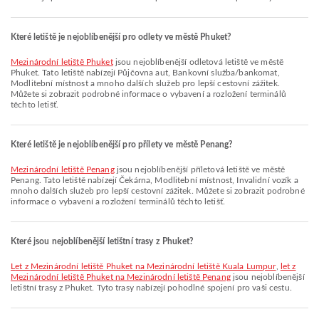
Které letiště je nejoblíbenější pro odlety ve městě Phuket?
Mezinárodní letiště Phuket
jsou nejoblíbenější odletová letiště ve městě
Phuket. Tato letiště nabízejí Půjčovna aut, Bankovní služba/bankomat,
Modlitební místnost a mnoho dalších služeb pro lepší cestovní zážitek.
Můžete si zobrazit podrobné informace o vybavení a rozložení terminálů
těchto letišť.
Které letiště je nejoblíbenější pro přílety ve městě Penang?
Mezinárodní letiště Penang
jsou nejoblíbenější příletová letiště ve městě
Penang. Tato letiště nabízejí Čekárna, Modlitební místnost, Invalidní vozík a
mnoho dalších služeb pro lepší cestovní zážitek. Můžete si zobrazit podrobné
informace o vybavení a rozložení terminálů těchto letišť.
Které jsou nejoblíbenější letištní trasy z Phuket?
let z Mezinárodní letiště Phuket na Mezinárodní letiště Kuala Lumpur
,
let z
Mezinárodní letiště Phuket na Mezinárodní letiště Penang
jsou nejoblíbenější
letištní trasy z Phuket. Tyto trasy nabízejí pohodlné spojení pro vaši cestu.