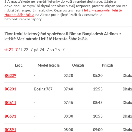
S Airpaz získejte nejlevnější letenky do vaší vysněné destinace. Užijte si
dovolenou se svými blízkými bez obav o svůj rozpočet, protože Airpaz pro vás
nabízí četné speciální nabídky. Rezervujte si levný
let z Mezinárodní letiště
Hazrata Šáhdžalála
na Airpaz pro nejlepší zážitek z cestování a
bezkonkurenční úspory.
Zkontrolujte letový řád společnosti Biman Bangladesh Airlines z
letiště Mezinárodní letiště Hazrata Šáhdžalála
st 22. 7.
čt 23. 7.
pá 24. 7.
so 25. 7.
Let č.
Model letadla
Odjíždí
Přijíždí
BG339
-
02:20
05:20
Dhak
BG201
Boeing 787
07:40
15:55
Dhak
BG611
-
07:45
08:45
Dhak
BG591
-
08:00
10:55
Dhak
BG591
-
08:00
09:00
Dhak