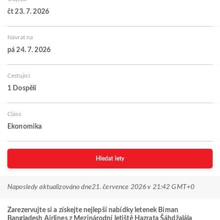
čt 23. 7. 2026
Návrat na
pá 24. 7. 2026
Cestující
1 Dospělí
Class
Ekonomika
Hledat lety
Naposledy aktualizováno dne
21. července 2026 v 21:42 GMT+0
Zarezervujte si a získejte nejlepší nabídky letenek Biman
Bangladesh Airlines z Mezinárodní letiště Hazrata Šáhdžalála