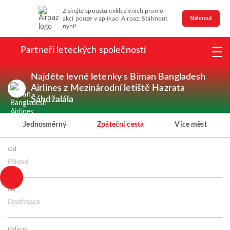
Získejte spoustu exkluzivních promo
akcí pouze v aplikaci Airpaz. Stáhnout
Stáhnout
nyní!
Partneři leteckých společností
Najděte levné letenky s Biman Bangladesh
Airlines z Mezinárodní letiště Hazrata
Šáhdžalála
Jednosměrný
Zpáteční cesta
Více měst
Od
Původ
Na
Destinace
Odjezd