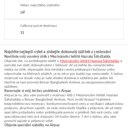
Měsíc nejnižšího jízdného
zář
Celkový počet destinací
31
Najděte nejlepší výlet a získejte dokonalý zážitek z cestování
Navštivte svůj vysněný útěk z Mezinárodní letiště Hazrata Šáhdžalála
Objevte vše, co potřebujete vědět o
Mezinárodní letiště Hazrata Šáhdžalála
a
začněte své další dobrodružství s lehkostí. Ať už míříte do romantického
města na útěk, objevujete živá městská centra překypující kulturou nebo
odpočíváte na klidných plážích, je tu něco pro každý typ cestovatele. S řadou
možností na dosah ruky je vaše ideální destinace vzdálena jen jeden let.
Nechte se tam provést Biman Bangladesh Airlines za nezapomenutelným
zážitkem.
Rezervujte si svůj let bez problémů s Airpaz
Airpaz je tu, aby vám pomohl s rezervací letů z Mezinárodní letiště Hazrata
Šáhdžalála u Biman Bangladesh Airlines. Proč zvolit Airpaz? Nabízíme
bezproblémovou rezervaci, konkurenceschopné ceny a vynikající zákaznickou
podporu, abychom zajistili, že vaše cesta bude hladká a příjemná. Ať už máte
speciální požadavky nebo potřebujete pomoc v jakékoli fázi vaší cesty, náš
specializovaný tým je k dispozici 24 hodin denně, 7 dní v týdnu, aby vám
pomohl zajistit si příjemný výlet.
Objevte speciální nabídky na Airpaz