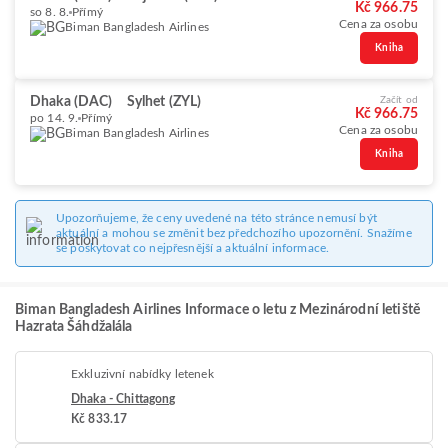
Kč 966.75
so 8. 8.
Přímý
Cena za osobu
Biman Bangladesh Airlines
Kniha
Dhaka (DAC)
Sylhet (ZYL)
Začít od
Kč 966.75
po 14. 9.
Přímý
Cena za osobu
Biman Bangladesh Airlines
Kniha
Upozorňujeme, že ceny uvedené na této stránce nemusí být
aktuální a mohou se změnit bez předchozího upozornění. Snažíme
se poskytovat co nejpřesnější a aktuální informace.
Biman Bangladesh Airlines Informace o letu z Mezinárodní letiště
Hazrata Šáhdžalála
Exkluzivní nabídky letenek
Dhaka - Chittagong
Kč 833.17