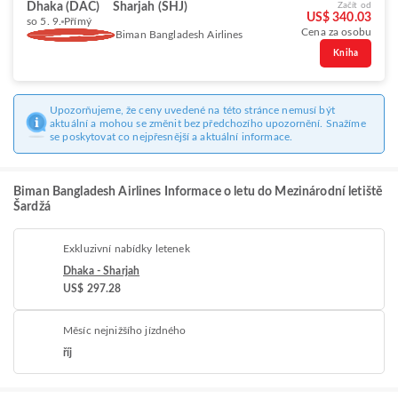
Dhaka (DAC)
Sharjah (SHJ)
Začít od
US$ 340.03
so 5. 9.
Přímý
Cena za osobu
Biman Bangladesh Airlines
Kniha
Upozorňujeme, že ceny uvedené na této stránce nemusí být
aktuální a mohou se změnit bez předchozího upozornění. Snažíme
se poskytovat co nejpřesnější a aktuální informace.
Biman Bangladesh Airlines Informace o letu do Mezinárodní letiště
Šardžá
Exkluzivní nabídky letenek
Dhaka - Sharjah
US$ 297.28
Měsíc nejnižšího jízdného
říj