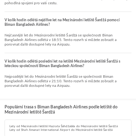
pohodlná spojení pro vaši cestu.
V kolik hodin odlétá nejdříve let na Mezinárodní letiště Šardžá pomocí
Biman Bangladesh Airlines?
Nejčasnější let do Mezinárodní letiště Šardžá se společností Biman
Bangladesh Airlines odlétá v 18:55. Tento rozvrh si můžete zobrazit a
porovnat další dostupné lety na Airpazu.
V kolik hodin odlétá poslední let na letiště Mezinárodní letiště Šardžá s
leteckou společností Biman Bangladesh Airlines?
Nejpozdější let do Mezinárodní letiště Šardžá se společností Biman
Bangladesh Airlines odlétá v 21:10. Tento rozvrh si můžete zobrazit a
porovnat další dostupné lety na Airpazu.
Populární trasa s Biman Bangladesh Airlines podle letiště do
Mezinárodní letiště Šardžá
Lety od Mezinárodní letiště Hazrata Šáhdžalála do Mezinárodní letiště Šardžá
Lety od Shah Amanat International Airport do Mezinárodní letiště Šardžá