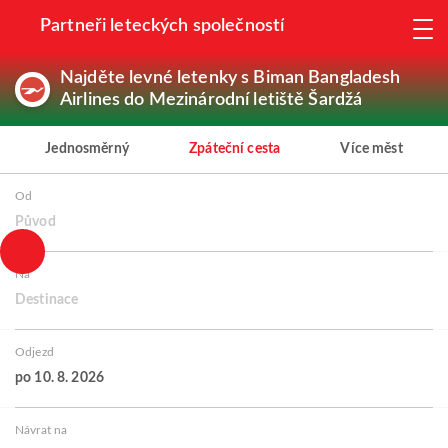
Partneři leteckých společností
Najděte levné letenky s Biman Bangladesh
Airlines do Mezinárodní letiště Šardžá
Jednosměrný
Zpáteční cesta
Více měst
Od
Původ
Na
Destinace
Odjezd
po 10. 8. 2026
Návrat na