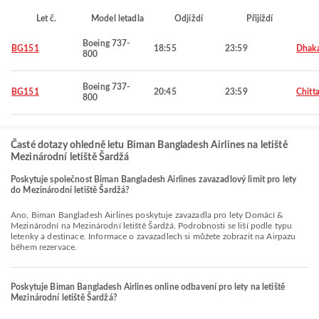
Let č.
Model letadla
Odjíždí
Přijíždí
Boeing 737-
BG151
18:55
23:59
Dhak
800
Boeing 737-
BG151
20:45
23:59
Chitt
800
Časté dotazy ohledně letu Biman Bangladesh Airlines na letiště
Mezinárodní letiště Šardžá
Poskytuje společnost Biman Bangladesh Airlines zavazadlový limit pro lety
do Mezinárodní letiště Šardžá?
Ano, Biman Bangladesh Airlines poskytuje zavazadla pro lety Domácí &
Mezinárodní na Mezinárodní letiště Šardžá. Podrobnosti se liší podle typu
letenky a destinace. Informace o zavazadlech si můžete zobrazit na Airpazu
během rezervace.
Poskytuje Biman Bangladesh Airlines online odbavení pro lety na letiště
Mezinárodní letiště Šardžá?