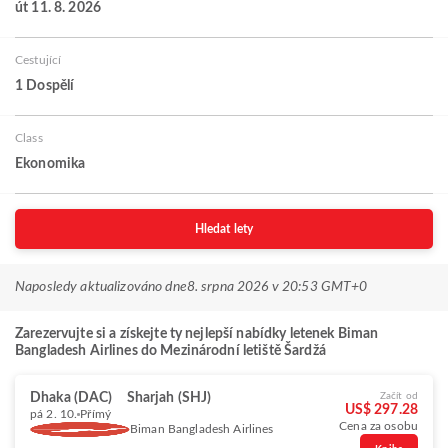
út 11. 8. 2026
Cestující
1 Dospělí
Class
Ekonomika
Hledat lety
Naposledy aktualizováno dne
8. srpna 2026 v 20:53 GMT+0
Zarezervujte si a získejte ty nejlepší nabídky letenek Biman
Bangladesh Airlines do Mezinárodní letiště Šardžá
Dhaka (DAC)
Sharjah (SHJ)
Začít od
US$ 297.28
pá 2. 10.
Přímý
Cena za osobu
Biman Bangladesh Airlines