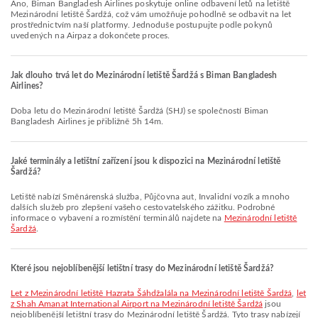
Ano, Biman Bangladesh Airlines poskytuje online odbavení letů na letiště
Mezinárodní letiště Šardžá, což vám umožňuje pohodlně se odbavit na let
prostřednictvím naší platformy. Jednoduše postupujte podle pokynů
uvedených na Airpaz a dokončete proces.
Jak dlouho trvá let do Mezinárodní letiště Šardžá s Biman Bangladesh
Airlines?
Doba letu do Mezinárodní letiště Šardžá (SHJ) se společností Biman
Bangladesh Airlines je přibližně 5h 14m.
Jaké terminály a letištní zařízení jsou k dispozici na Mezinárodní letiště
Šardžá?
Letiště nabízí Směnárenská služba, Půjčovna aut, Invalidní vozík a mnoho
dalších služeb pro zlepšení vašeho cestovatelského zážitku. Podrobné
informace o vybavení a rozmístění terminálů najdete na
Mezinárodní letiště
Šardžá
.
Které jsou nejoblíbenější letištní trasy do Mezinárodní letiště Šardžá?
let z Mezinárodní letiště Hazrata Šáhdžalála na Mezinárodní letiště Šardžá
,
let
z Shah Amanat International Airport na Mezinárodní letiště Šardžá
jsou
nejoblíbenější letištní trasy do Mezinárodní letiště Šardžá. Tyto trasy nabízejí