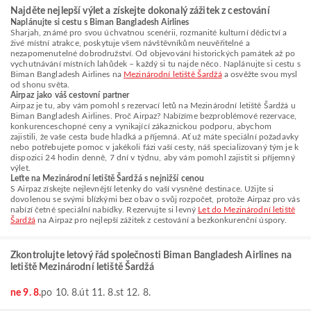
Najděte nejlepší výlet a získejte dokonalý zážitek z cestování
Naplánujte si cestu s Biman Bangladesh Airlines
Sharjah, známé pro svou úchvatnou scenérii, rozmanité kulturní dědictví a
živé místní atrakce, poskytuje všem návštěvníkům neuvěřitelné a
nezapomenutelné dobrodružství. Od objevování historických památek až po
vychutnávání místních lahůdek – každý si tu najde něco. Naplánujte si cestu s
Biman Bangladesh Airlines na
Mezinárodní letiště Šardžá
a osvěžte svou mysl
od shonu světa.
Airpaz jako váš cestovní partner
Airpaz je tu, aby vám pomohl s rezervací letů na Mezinárodní letiště Šardžá u
Biman Bangladesh Airlines. Proč Airpaz? Nabízíme bezproblémové rezervace,
konkurenceschopné ceny a vynikající zákaznickou podporu, abychom
zajistili, že vaše cesta bude hladká a příjemná. Ať už máte speciální požadavky
nebo potřebujete pomoc v jakékoli fázi vaší cesty, náš specializovaný tým je k
dispozici 24 hodin denně, 7 dní v týdnu, aby vám pomohl zajistit si příjemný
výlet.
Leťte na Mezinárodní letiště Šardžá s nejnižší cenou
S Airpaz získejte nejlevnější letenky do vaší vysněné destinace. Užijte si
dovolenou se svými blízkými bez obav o svůj rozpočet, protože Airpaz pro vás
nabízí četné speciální nabídky. Rezervujte si levný
Let do Mezinárodní letiště
Šardžá
na Airpaz pro nejlepší zážitek z cestování a bezkonkurenční úspory.
Zkontrolujte letový řád společnosti Biman Bangladesh Airlines na
letiště Mezinárodní letiště Šardžá
ne 9. 8.
po 10. 8.
út 11. 8.
st 12. 8.