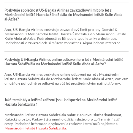
Poskytuje společnost US-Bangla Airlines zavazadlový limit pro let z
Mezinárodní letiště Hazrata Šáhdžalála do Mezinárodní letiště Krále Abda
al-Azíze?
Ano, US-Bangla Airlines poskytuje zavazadlový limit pro lety Domácí &
Mezinárodní z Mezinárodní letiště Hazrata Šáhdžalála do Mezinárodní letiště
Krále Abda al-Azíze. Podrobnosti se liší podle typu letenky a destinace.
Podrobnosti o zavazadlech si můžete zobrazit na Airpaz během rezervace.
Poskytuje US-Bangla Airlines online odbavení pro let z Mezinárodní letiště
Hazrata Šáhdžalála na Mezinárodní letiště Krále Abda al-Azíze?
Ano, US-Bangla Airlines poskytuje online odbavení na let z Mezinárodní
letiště Hazrata Šáhdžalála do Mezinárodní letiště Krále Abda al-Azíze, což vám
umožňuje pohodlně se odbavit na váš let prostřednictvím naší platformy.
Jaké terminály a letištní zařízení jsou k dispozici na Mezinárodní letiště
Hazrata Šáhdžalála?
Mezinárodní letiště Hazrata Šáhdžalála nabízí Bankovní služba/bankomat,
Kuřácký prostor, Parkoviště a mnoho dalších služeb pro zpříjemnění vaší
cesty. Podrobné informace o vybavení a rozložení terminálů najdete na
Mezinárodní letiště Hazrata Šáhdžalála
.