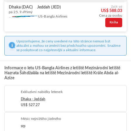
Dhaka (DAC)
Jeddah (JED)
Začít od
US$ 588.03
pá 25. 9.
Přímý
Cena za osobu
US-Bangla Airlines
Kniha
Upozorňujeme, že ceny uvedené na této stránce nemusí být
aktuální a mohou se změnit bez předchozího upozornění. Snažíme
se poskytovat co nejpřesnější a aktuální informace.
Informace o letu US-Bangla Airlines z letiště Mezinárodní letiště
Hazrata Šáhdžalála na letiště Mezinárodní letiště Krále Abda al-
Azíze
Exkluzivní nabídky letenek
Dhaka - Jeddah
US$ 527.27
Měsíc nejnižšího jízdného
srp