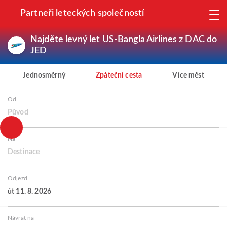
Partneři leteckých společností
Najděte levný let US-Bangla Airlines z DAC do
JED
Jednosměrný
Zpáteční cesta
Více měst
Od
Původ
Na
Destinace
Odjezd
út 11. 8. 2026
Návrat na