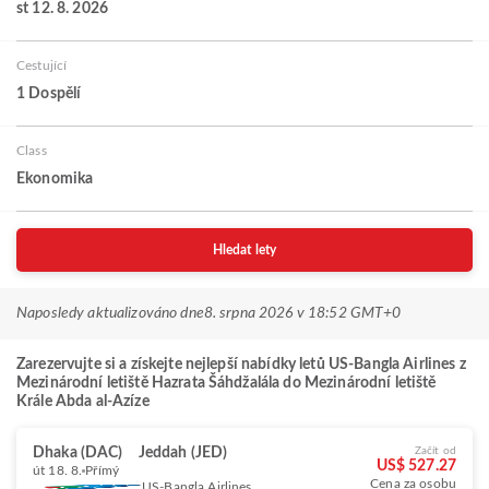
st 12. 8. 2026
Cestující
1 Dospělí
Class
Ekonomika
Hledat lety
Naposledy aktualizováno dne
8. srpna 2026 v 18:52 GMT+0
Zarezervujte si a získejte nejlepší nabídky letů US-Bangla Airlines z
Mezinárodní letiště Hazrata Šáhdžalála do Mezinárodní letiště
Krále Abda al-Azíze
Dhaka (DAC)
Jeddah (JED)
Začít od
US$ 527.27
út 18. 8.
Přímý
Cena za osobu
US-Bangla Airlines