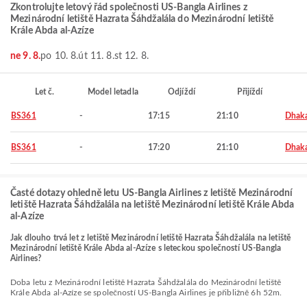
Zkontrolujte letový řád společnosti US-Bangla Airlines z
Mezinárodní letiště Hazrata Šáhdžalála do Mezinárodní letiště
Krále Abda al-Azíze
ne 9. 8.
po 10. 8.
út 11. 8.
st 12. 8.
Let č.
Model letadla
Odjíždí
Přijíždí
BS361
-
17:15
21:10
Dhak
BS361
-
17:20
21:10
Dhak
Časté dotazy ohledně letu US-Bangla Airlines z letiště Mezinárodní
letiště Hazrata Šáhdžalála na letiště Mezinárodní letiště Krále Abda
al-Azíze
Jak dlouho trvá let z letiště Mezinárodní letiště Hazrata Šáhdžalála na letiště
Mezinárodní letiště Krále Abda al-Azíze s leteckou společností US-Bangla
Airlines?
Doba letu z Mezinárodní letiště Hazrata Šáhdžalála do Mezinárodní letiště
Krále Abda al-Azíze se společností US-Bangla Airlines je přibližně 6h 52m.