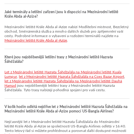
Jaké terminály a letištní zařízení jsou k dispozici na Mezinárodní letiště
Krále Abda al-Azíze?
Mezinárodní letiště Krále Abda al-Azíze nabízí Modlitební místnost, Bezcletný
obchod, Směnárenská služba a mnoho dalších služeb pro zpříjemnění vaší
cesty. Podrobné informace o vybavení a rozložení terminálů najdete na
Mezinárodní letiště Krále Abda al-Azíze
.
Které jsou nejoblíbenější letištní trasy z Mezinárodní letiště Hazrata
Šáhdžalála?
let z Mezinárodní letiště Hazrata Šáhdžalála na Mezinárodní letiště Kuala
Lumpur
,
let z Mezinárodní letiště Hazrata Šáhdžalála na Coxs Bazar Airport
,
let z Mezinárodní letiště Hazrata Šáhdžalála na Mezinárodní letiště Dauhá
Hamad
jsou nejoblíbenější letištní trasy z Mezinárodní letiště Hazrata
Šáhdžalála. Tyto trasy nabízejí pohodlná spojení pro vaši cestu.
V kolik hodin odlétá nejdříve let z Mezinárodní letiště Hazrata Šáhdžalála na
Mezinárodní letiště Krále Abda al-Azíze pomocí US-Bangla Airlines?
Nejčasnější let z Mezinárodní letiště Hazrata Šáhdžalála do Mezinárodní
letiště Krále Abda al-Azíze se společností US-Bangla Airlines odlétá v 16:40.
Tento letový řád si můžete prohlédnout a porovnat další dostupné možnosti