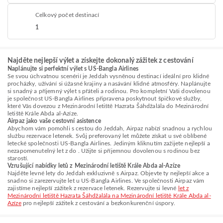
Celkový počet destinací
1
Najděte nejlepší výlet a získejte dokonalý zážitek z cestování
Naplánujte si perfektní výlet s US-Bangla Airlines
Se svou úchvatnou scenérií je Jeddah vysněnou destinací ideální pro klidné
procházky, užívání si úžasné krajiny a nasávání klidné atmosféry. Naplánujte
si snadný a příjemný výlet s přáteli a rodinou. Pro kompletní Vaši dovolenou
je společnost US-Bangla Airlines připravena poskytnout špičkové služby,
které Vás dovezou z Mezinárodní letiště Hazrata Šáhdžalála do Mezinárodní
letiště Krále Abda al-Azíze.
Airpaz jako vaše cestovní asistence
Abychom vám pomohli s cestou do Jeddah, Airpaz nabízí snadnou a rychlou
službu rezervace letenek. Svůj preferovaný let můžete získat u své oblíbené
letecké společnosti US-Bangla Airlines. Jediným kliknutím zažijete nejlepší a
nezapomenutelný let z do . Užijte si příjemnou dovolenou s rodinou bez
starostí.
Vzrušující nabídky letů z Mezinárodní letiště Krále Abda al-Azíze
Najděte levné lety do Jeddah exkluzivně s Airpaz. Objevte ty nejlepší akce a
snadno si zarezervujte let u US-Bangla Airlines. Ve společnosti Airpaz vám
zajistíme nejlepší zážitek z rezervace letenek. Rezervujte si levné
let z
Mezinárodní letiště Hazrata Šáhdžalála na Mezinárodní letiště Krále Abda al-
Azíze
pro nejlepší zážitek z cestování a bezkonkurenční úspory.