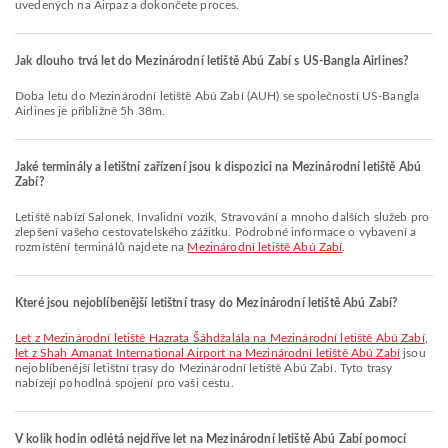
uvedených na Airpaz a dokončete proces.
Jak dlouho trvá let do Mezinárodní letiště Abú Zabí s US-Bangla Airlines?
Doba letu do Mezinárodní letiště Abú Zabí (AUH) se společností US-Bangla
Airlines je přibližně 5h 38m.
Jaké terminály a letištní zařízení jsou k dispozici na Mezinárodní letiště Abú
Zabí?
Letiště nabízí Salonek, Invalidní vozík, Stravování a mnoho dalších služeb pro
zlepšení vašeho cestovatelského zážitku. Podrobné informace o vybavení a
rozmístění terminálů najdete na
Mezinárodní letiště Abú Zabí
.
Které jsou nejoblíbenější letištní trasy do Mezinárodní letiště Abú Zabí?
let z Mezinárodní letiště Hazrata Šáhdžalála na Mezinárodní letiště Abú Zabí
,
let z Shah Amanat International Airport na Mezinárodní letiště Abú Zabí
jsou
nejoblíbenější letištní trasy do Mezinárodní letiště Abú Zabí. Tyto trasy
nabízejí pohodlná spojení pro vaši cestu.
V kolik hodin odlétá nejdříve let na Mezinárodní letiště Abú Zabí pomocí