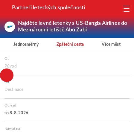
Partneři leteckých společností
Najděte levné letenky s US-Bangla Airlines do
Mezinárodní letiště Abú Zabí
Jednosměrný
Zpáteční cesta
Více měst
Od
Původ
Na
Destinace
Odjezd
so 8. 8. 2026
Návrat na