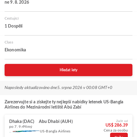
ne 9. 8. 2026
Cestující
1 Dospělí
Class
Ekonomika
Hledat lety
Naposledy aktualizováno dne
5. srpna 2026 v 00:08 GMT+0
Zarezervujte si a získejte ty nejlepší nabídky letenek US-Bangla
Airlines do Mezinárodní letiště Abú Zabí
Dhaka (DAC)
Abu Dhabi (AUH)
Začít od
US$ 286.39
po 7. 9.
Přímý
Cena za osobu
US-Bangla Airlines