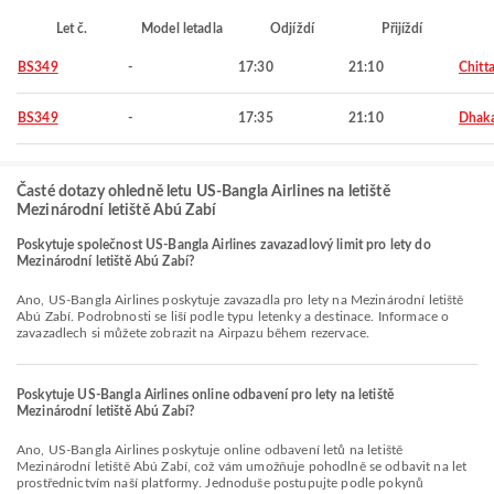
Let č.
Model letadla
Odjíždí
Přijíždí
BS349
-
17:30
21:10
Chitt
BS349
-
17:35
21:10
Dhak
Časté dotazy ohledně letu US-Bangla Airlines na letiště
Mezinárodní letiště Abú Zabí
Poskytuje společnost US-Bangla Airlines zavazadlový limit pro lety do
Mezinárodní letiště Abú Zabí?
Ano, US-Bangla Airlines poskytuje zavazadla pro lety na Mezinárodní letiště
Abú Zabí. Podrobnosti se liší podle typu letenky a destinace. Informace o
zavazadlech si můžete zobrazit na Airpazu během rezervace.
Poskytuje US-Bangla Airlines online odbavení pro lety na letiště
Mezinárodní letiště Abú Zabí?
Ano, US-Bangla Airlines poskytuje online odbavení letů na letiště
Mezinárodní letiště Abú Zabí, což vám umožňuje pohodlně se odbavit na let
prostřednictvím naší platformy. Jednoduše postupujte podle pokynů