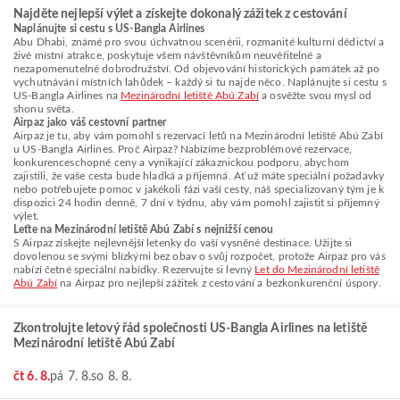
Najděte nejlepší výlet a získejte dokonalý zážitek z cestování
Naplánujte si cestu s US-Bangla Airlines
Abu Dhabi, známé pro svou úchvatnou scenérii, rozmanité kulturní dědictví a
živé místní atrakce, poskytuje všem návštěvníkům neuvěřitelné a
nezapomenutelné dobrodružství. Od objevování historických památek až po
vychutnávání místních lahůdek – každý si tu najde něco. Naplánujte si cestu s
US-Bangla Airlines na
Mezinárodní letiště Abú Zabí
a osvěžte svou mysl od
shonu světa.
Airpaz jako váš cestovní partner
Airpaz je tu, aby vám pomohl s rezervací letů na Mezinárodní letiště Abú Zabí
u US-Bangla Airlines. Proč Airpaz? Nabízíme bezproblémové rezervace,
konkurenceschopné ceny a vynikající zákaznickou podporu, abychom
zajistili, že vaše cesta bude hladká a příjemná. Ať už máte speciální požadavky
nebo potřebujete pomoc v jakékoli fázi vaší cesty, náš specializovaný tým je k
dispozici 24 hodin denně, 7 dní v týdnu, aby vám pomohl zajistit si příjemný
výlet.
Leťte na Mezinárodní letiště Abú Zabí s nejnižší cenou
S Airpaz získejte nejlevnější letenky do vaší vysněné destinace. Užijte si
dovolenou se svými blízkými bez obav o svůj rozpočet, protože Airpaz pro vás
nabízí četné speciální nabídky. Rezervujte si levný
Let do Mezinárodní letiště
Abú Zabí
na Airpaz pro nejlepší zážitek z cestování a bezkonkurenční úspory.
Zkontrolujte letový řád společnosti US-Bangla Airlines na letiště
Mezinárodní letiště Abú Zabí
čt 6. 8.
pá 7. 8.
so 8. 8.