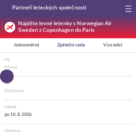
Partneři leteckých společností
Najděte levné letenky s Norwegian Air
Sweden z Copenhagen do Paris
Jednosměrný
Zpáteční cesta
Více měst
Od
Původ
Na
Destinace
Odjezd
po 10. 8. 2026
Návrat na