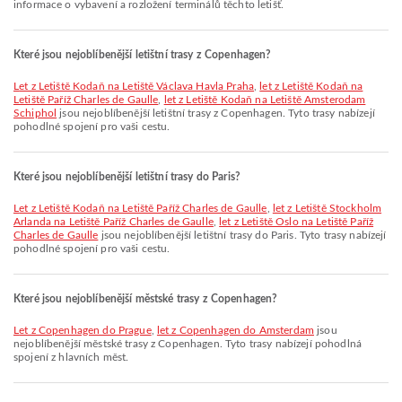
informace o vybavení a rozložení terminálů těchto letišť.
Které jsou nejoblíbenější letištní trasy z Copenhagen?
let z Letiště Kodaň na Letiště Václava Havla Praha
,
let z Letiště Kodaň na
Letiště Paříž Charles de Gaulle
,
let z Letiště Kodaň na Letiště Amsterodam
Schiphol
jsou nejoblíbenější letištní trasy z Copenhagen. Tyto trasy nabízejí
pohodlné spojení pro vaši cestu.
Které jsou nejoblíbenější letištní trasy do Paris?
let z Letiště Kodaň na Letiště Paříž Charles de Gaulle
,
let z Letiště Stockholm
Arlanda na Letiště Paříž Charles de Gaulle
,
let z Letiště Oslo na Letiště Paříž
Charles de Gaulle
jsou nejoblíbenější letištní trasy do Paris. Tyto trasy nabízejí
pohodlné spojení pro vaši cestu.
Které jsou nejoblíbenější městské trasy z Copenhagen?
let z Copenhagen do Prague
,
let z Copenhagen do Amsterdam
jsou
nejoblíbenější městské trasy z Copenhagen. Tyto trasy nabízejí pohodlná
spojení z hlavních měst.