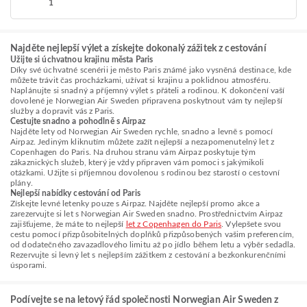
1
Najděte nejlepší výlet a získejte dokonalý zážitek z cestování
Užijte si úchvatnou krajinu města Paris
Díky své úchvatné scenérii je město Paris známé jako vysněná destinace, kde
můžete trávit čas procházkami, užívat si krajinu a poklidnou atmosféru.
Naplánujte si snadný a příjemný výlet s přáteli a rodinou. K dokončení vaší
dovolené je Norwegian Air Sweden připravena poskytnout vám ty nejlepší
služby a dopravit vás z Paris.
Cestujte snadno a pohodlně s Airpaz
Najděte lety od Norwegian Air Sweden rychle, snadno a levně s pomocí
Airpaz. Jediným kliknutím můžete zažít nejlepší a nezapomenutelný let z
Copenhagen do Paris. Na druhou stranu vám Airpaz poskytuje tým
zákaznických služeb, který je vždy připraven vám pomoci s jakýmikoli
otázkami. Užijte si příjemnou dovolenou s rodinou bez starostí o cestovní
plány.
Nejlepší nabídky cestování od Paris
Získejte levné letenky pouze s Airpaz. Najděte nejlepší promo akce a
zarezervujte si let s Norwegian Air Sweden snadno. Prostřednictvím Airpaz
zajišťujeme, že máte to nejlepší
let z Copenhagen do Paris
. Vylepšete svou
cestu pomocí přizpůsobitelných doplňků přizpůsobených vašim preferencím,
od dodatečného zavazadlového limitu až po jídlo během letu a výběr sedadla.
Rezervujte si levný let s nejlepším zážitkem z cestování a bezkonkurenčními
úsporami.
Podívejte se na letový řád společnosti Norwegian Air Sweden z