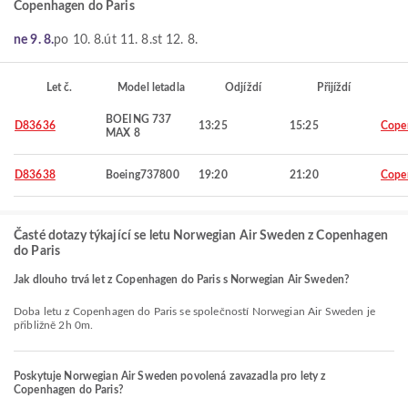
Copenhagen do Paris
ne 9. 8.
po 10. 8.
út 11. 8.
st 12. 8.
Let č.
Model letadla
Odjíždí
Přijíždí
BOEING 737
D83636
13:25
15:25
Cope
MAX 8
D83638
Boeing737800
19:20
21:20
Cope
Časté dotazy týkající se letu Norwegian Air Sweden z Copenhagen
do Paris
Jak dlouho trvá let z Copenhagen do Paris s Norwegian Air Sweden?
Doba letu z Copenhagen do Paris se společností Norwegian Air Sweden je
přibližně 2h 0m.
Poskytuje Norwegian Air Sweden povolená zavazadla pro lety z
Copenhagen do Paris?