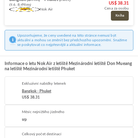
US$ 38.31
čt 6. 8.
Přímý
Cena za osobu
Nok Air
Kniha
Upozorňujeme, že ceny uvedené na této stránce nemusí být
aktuální a mohou se změnit bez předchozího upozornění. Snažíme
se poskytovat co nejpřesnější a aktuální informace.
Informace o letu Nok Air z letiště Mezinárodní letiště Don Mueang
na letiště Mezinárodní letiště Phuket
Exkluzivní nabídky letenek
Bangkok - Phuket
US$ 38.31
Měsíc nejnižšího jízdného
srp
Celkový počet destinací