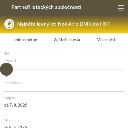
Partneři leteckých společností
Najděte levný let Nok Air z DMK do HKT
Jednosměrný
Zpáteční cesta
Více měst
Od
Původ
Na
Destinace
Odjezd
pá 7. 8. 2026
Návrat na
so 8. 8. 2026