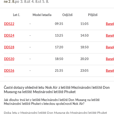
ne 2. 8.
po 3. 8.
út 4. 8.
st 5. 8.
Let č.
Model letadla
Odjíždí
Přijíždí
DD522
-
09:35
11:05
Bang
DD524
-
13:25
14:50
Bang
DD528
-
17:20
18:50
Bang
DD530
-
18:50
20:20
Bang
DD536
-
21:35
23:05
Bang
Časté dotazy ohledně letu Nok Air z letiště Mezinárodní letiště Don
Mueang na letiště Mezinárodní letiště Phuket
Jak dlouho trvá let z letiště Mezinárodní letiště Don Mueang na letiště
Mezinárodní letiště Phuket s leteckou společností Nok Air?
Doba letu z Mezinárodní letiště Don Mueang do Mezinárodní letiště Phuket