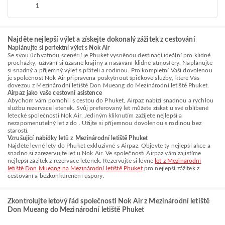
1
Najděte nejlepší výlet a získejte dokonalý zážitek z cestování
Naplánujte si perfektní výlet s Nok Air
Se svou úchvatnou scenérií je Phuket vysněnou destinací ideální pro klidné
procházky, užívání si úžasné krajiny a nasávání klidné atmosféry. Naplánujte
si snadný a příjemný výlet s přáteli a rodinou. Pro kompletní Vaši dovolenou
je společnost Nok Air připravena poskytnout špičkové služby, které Vás
dovezou z Mezinárodní letiště Don Mueang do Mezinárodní letiště Phuket.
Airpaz jako vaše cestovní asistence
Abychom vám pomohli s cestou do Phuket, Airpaz nabízí snadnou a rychlou
službu rezervace letenek. Svůj preferovaný let můžete získat u své oblíbené
letecké společnosti Nok Air. Jediným kliknutím zažijete nejlepší a
nezapomenutelný let z do . Užijte si příjemnou dovolenou s rodinou bez
starostí.
Vzrušující nabídky letů z Mezinárodní letiště Phuket
Najděte levné lety do Phuket exkluzivně s Airpaz. Objevte ty nejlepší akce a
snadno si zarezervujte let u Nok Air. Ve společnosti Airpaz vám zajistíme
nejlepší zážitek z rezervace letenek. Rezervujte si levné
let z Mezinárodní
letiště Don Mueang na Mezinárodní letiště Phuket
pro nejlepší zážitek z
cestování a bezkonkurenční úspory.
Zkontrolujte letový řád společnosti Nok Air z Mezinárodní letiště
Don Mueang do Mezinárodní letiště Phuket