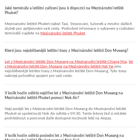
Jaké terminály a letištní zařízení jsou k dispozici na Mezinárodní letiště
Phuket?
Mezinárodní letiště Phuket nabízí Taxi, Stravování, Salonek a mnoho dalších
služeb pro zpříjemnění vaší cesty. Podrobné informace o vybavení a rozložení
terminálů najdete na
Mezinárodní letiště Phuket
.
Které jsou nejoblíbenější letištní trasy z Mezinárodní letiště Don Mueang?
let z Mezinárodní letiště Don Mueang na Mezinárodní letiště Chiang Mai
,
let
z Mezinárodní letiště Don Mueang na Mezinárodní letiště Hat Yai
jsou
nejoblíbenější letištní trasy z Mezinárodní letiště Don Mueang. Tyto trasy
nabízejí pohodlná spojení pro vaši cestu.
V kolik hodin odlétá nejdříve let z Mezinárodní letiště Don Mueang na
Mezinárodní letiště Phuket pomocí Nok Air?
Nejčasnější let z Mezinárodní letiště Don Mueang do Mezinárodní letiště
Phuket se společností Nok Air odlétá v 09:30. Tento letový řád si můžete
prohlédnout a porovnat další dostupné možnosti letů na Airpaz.
V kolik hodin odlétá poslední let z Mezinárodní letiště Don Mueang na