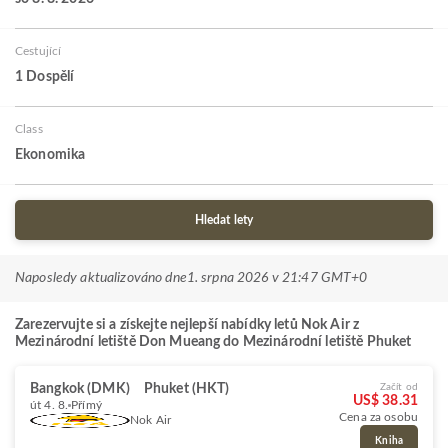
Cestující
1 Dospělí
Class
Ekonomika
Hledat lety
Naposledy aktualizováno dne
1. srpna 2026 v 21:47 GMT+0
Zarezervujte si a získejte nejlepší nabídky letů Nok Air z
Mezinárodní letiště Don Mueang do Mezinárodní letiště Phuket
Bangkok (DMK)
Phuket (HKT)
Začít od
US$ 38.31
út 4. 8.
Přímý
Cena za osobu
Nok Air
Kniha