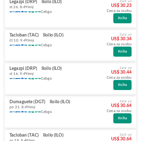
Legazpi (DRP)
Iloilo (ILO)
Začít od
US$ 30.23
st 26. 8.
Přímý
Cena za osobu
Cebgo
Kniha
Tacloban (TAC)
Iloilo (ILO)
Začít od
US$ 30.34
čt 10. 9.
Přímý
Cena za osobu
Cebgo
Kniha
Legazpi (DRP)
Iloilo (ILO)
Začít od
US$ 30.44
st 16. 9.
Přímý
Cena za osobu
Cebgo
Kniha
Dumaguete (DGT)
Iloilo (ILO)
Začít od
US$ 30.64
po 31. 8.
Přímý
Cena za osobu
Cebgo
Kniha
Tacloban (TAC)
Iloilo (ILO)
Začít od
US$ 30.64
so 19. 9.
Přímý