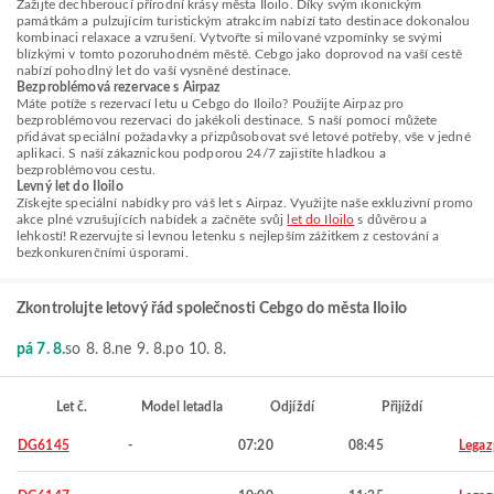
Zažijte dechberoucí přírodní krásy města Iloilo. Díky svým ikonickým
památkám a pulzujícím turistickým atrakcím nabízí tato destinace dokonalou
kombinaci relaxace a vzrušení. Vytvořte si milované vzpomínky se svými
blízkými v tomto pozoruhodném městě. Cebgo jako doprovod na vaší cestě
nabízí pohodlný let do vaší vysněné destinace.
Bezproblémová rezervace s Airpaz
Máte potíže s rezervací letu u Cebgo do Iloilo? Použijte Airpaz pro
bezproblémovou rezervaci do jakékoli destinace. S naší pomocí můžete
přidávat speciální požadavky a přizpůsobovat své letové potřeby, vše v jedné
aplikaci. S naší zákaznickou podporou 24/7 zajistíte hladkou a
bezproblémovou cestu.
Levný let do Iloilo
Získejte speciální nabídky pro váš let s Airpaz. Využijte naše exkluzivní promo
akce plné vzrušujících nabídek a začněte svůj
let do Iloilo
s důvěrou a
lehkostí! Rezervujte si levnou letenku s nejlepším zážitkem z cestování a
bezkonkurenčními úsporami.
Zkontrolujte letový řád společnosti Cebgo do města Iloilo
pá 7. 8.
so 8. 8.
ne 9. 8.
po 10. 8.
Let č.
Model letadla
Odjíždí
Přijíždí
DG6145
-
07:20
08:45
Legaz