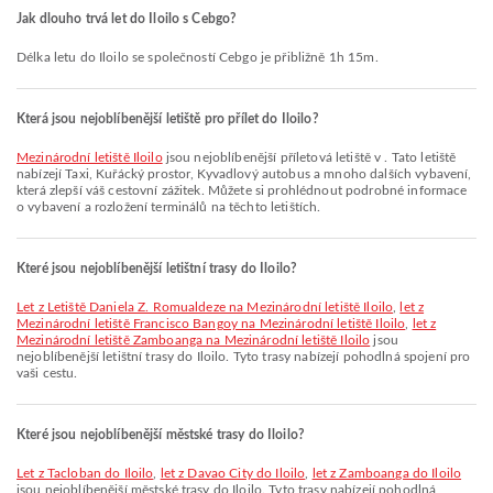
Jak dlouho trvá let do Iloilo s Cebgo?
Délka letu do Iloilo se společností Cebgo je přibližně 1h 15m.
Která jsou nejoblíbenější letiště pro přílet do Iloilo?
Mezinárodní letiště Iloilo
jsou nejoblíbenější příletová letiště v . Tato letiště
nabízejí Taxi, Kuřácký prostor, Kyvadlový autobus a mnoho dalších vybavení,
která zlepší váš cestovní zážitek. Můžete si prohlédnout podrobné informace
o vybavení a rozložení terminálů na těchto letištích.
Které jsou nejoblíbenější letištní trasy do Iloilo?
let z Letiště Daniela Z. Romualdeze na Mezinárodní letiště Iloilo
,
let z
Mezinárodní letiště Francisco Bangoy na Mezinárodní letiště Iloilo
,
let z
Mezinárodní letiště Zamboanga na Mezinárodní letiště Iloilo
jsou
nejoblíbenější letištní trasy do Iloilo. Tyto trasy nabízejí pohodlná spojení pro
vaši cestu.
Které jsou nejoblíbenější městské trasy do Iloilo?
let z Tacloban do Iloilo
,
let z Davao City do Iloilo
,
let z Zamboanga do Iloilo
jsou nejoblíbenější městské trasy do Iloilo. Tyto trasy nabízejí pohodlná