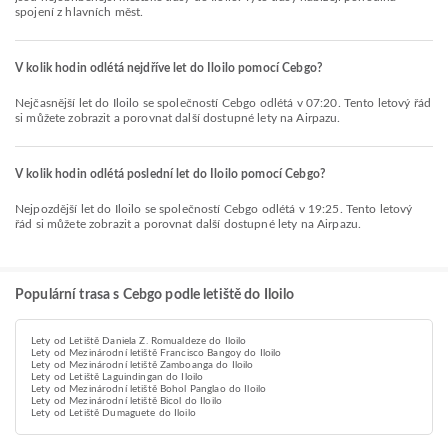
spojení z hlavních měst.
V kolik hodin odlétá nejdříve let do Iloilo pomocí Cebgo?
Nejčasnější let do Iloilo se společností Cebgo odlétá v 07:20. Tento letový řád
si můžete zobrazit a porovnat další dostupné lety na Airpazu.
V kolik hodin odlétá poslední let do Iloilo pomocí Cebgo?
Nejpozdější let do Iloilo se společností Cebgo odlétá v 19:25. Tento letový
řád si můžete zobrazit a porovnat další dostupné lety na Airpazu.
Populární trasa s Cebgo podle letiště do Iloilo
Lety od Letiště Daniela Z. Romualdeze do Iloilo
Lety od Mezinárodní letiště Francisco Bangoy do Iloilo
Lety od Mezinárodní letiště Zamboanga do Iloilo
Lety od Letiště Laguindingan do Iloilo
Lety od Mezinárodní letiště Bohol Panglao do Iloilo
Lety od Mezinárodní letiště Bicol do Iloilo
Lety od Letiště Dumaguete do Iloilo