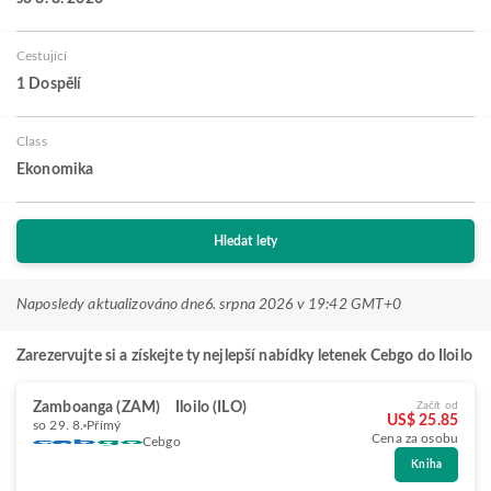
Cestující
1 Dospělí
Class
Ekonomika
Hledat lety
Naposledy aktualizováno dne
6. srpna 2026 v 19:42 GMT+0
Zarezervujte si a získejte ty nejlepší nabídky letenek Cebgo do Iloilo
Zamboanga (ZAM)
Iloilo (ILO)
Začít od
US$ 25.85
so 29. 8.
Přímý
Cena za osobu
Cebgo
Kniha