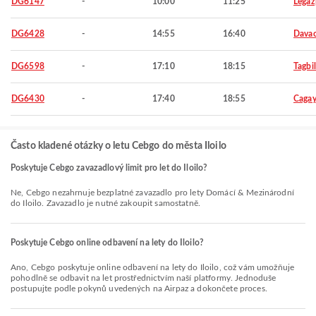
DG6147
-
10:00
11:25
Legaz
DG6428
-
14:55
16:40
Davao
DG6598
-
17:10
18:15
Tagbi
DG6430
-
17:40
18:55
Cagay
Často kladené otázky o letu Cebgo do města Iloilo
Poskytuje Cebgo zavazadlový limit pro let do Iloilo?
Ne, Cebgo nezahrnuje bezplatné zavazadlo pro lety Domácí & Mezinárodní
do Iloilo. Zavazadlo je nutné zakoupit samostatně.
Poskytuje Cebgo online odbavení na lety do Iloilo?
Ano, Cebgo poskytuje online odbavení na lety do Iloilo, což vám umožňuje
pohodlně se odbavit na let prostřednictvím naší platformy. Jednoduše
postupujte podle pokynů uvedených na Airpaz a dokončete proces.