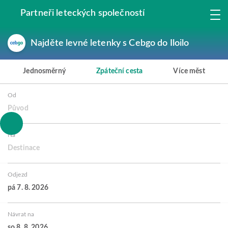
Partneři leteckých společností
Najděte levné letenky s Cebgo do Iloilo
Jednosměrný
Zpáteční cesta
Více měst
Od
Původ
Na
Destinace
Odjezd
pá 7. 8. 2026
Návrat na
so 8. 8. 2026