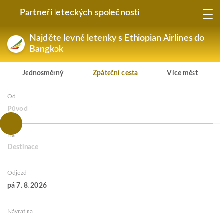
Partneři leteckých společností
Najděte levné letenky s Ethiopian Airlines do
Bangkok
Jednosměrný
Zpáteční cesta
Více měst
Od
Původ
Na
Destinace
Odjezd
pá 7. 8. 2026
Návrat na