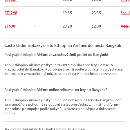
ET1298
-
19:35
23:35
Seoul
ET608
-
23:20
12:00
Addis
Často kladené otázky o letu Ethiopian Airlines do města Bangkok
Poskytuje Ethiopian Airlines zavazadlový limit pro let do Bangkok?
Ano, Ethiopian Airlines poskytuje zavazadlový limit pro lety Domácí &
Mezinárodní do Bangkok. Podrobnosti se liší podle typu letenky a destinace.
Informace o zavazadlech si můžete zobrazit na Airpazu během rezervace.
Poskytuje Ethiopian Airlines online odbavení na lety do Bangkok?
Ano, Ethiopian Airlines poskytuje online odbavení na lety do Bangkok, což
vám umožňuje pohodlně se odbavit na let prostřednictvím naší platformy.
Jednoduše postupujte podle pokynů uvedených na Airpaz a dokončete
proces.
Jak dlouho trvá let do Bangkok s Ethiopian Airlines?