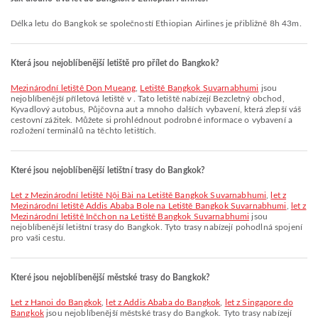
Délka letu do Bangkok se společností Ethiopian Airlines je přibližně 8h 43m.
Která jsou nejoblíbenější letiště pro přílet do Bangkok?
Mezinárodní letiště Don Mueang
,
Letiště Bangkok Suvarnabhumi
jsou
nejoblíbenější příletová letiště v . Tato letiště nabízejí Bezcletný obchod,
Kyvadlový autobus, Půjčovna aut a mnoho dalších vybavení, která zlepší váš
cestovní zážitek. Můžete si prohlédnout podrobné informace o vybavení a
rozložení terminálů na těchto letištích.
Které jsou nejoblíbenější letištní trasy do Bangkok?
let z Mezinárodní letiště Nội Bài na Letiště Bangkok Suvarnabhumi
,
let z
Mezinárodní letiště Addis Ababa Bole na Letiště Bangkok Suvarnabhumi
,
let z
Mezinárodní letiště Inčchon na Letiště Bangkok Suvarnabhumi
jsou
nejoblíbenější letištní trasy do Bangkok. Tyto trasy nabízejí pohodlná spojení
pro vaši cestu.
Které jsou nejoblíbenější městské trasy do Bangkok?
let z Hanoi do Bangkok
,
let z Addis Ababa do Bangkok
,
let z Singapore do
Bangkok
jsou nejoblíbenější městské trasy do Bangkok. Tyto trasy nabízejí