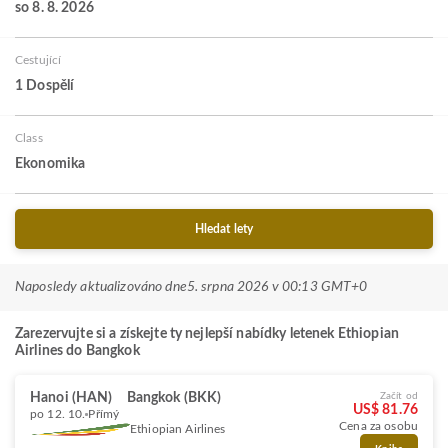
so 8. 8. 2026
Cestující
1 Dospělí
Class
Ekonomika
Hledat lety
Naposledy aktualizováno dne
5. srpna 2026 v 00:13 GMT+0
Zarezervujte si a získejte ty nejlepší nabídky letenek Ethiopian
Airlines do Bangkok
Hanoi (HAN)
Bangkok (BKK)
Začít od
US$ 81.76
po 12. 10.
Přímý
Cena za osobu
Ethiopian Airlines