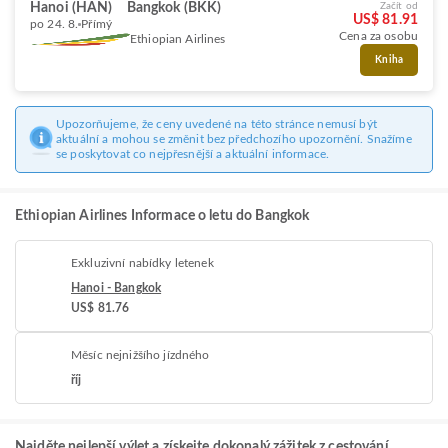
Hanoi (HAN)
Bangkok (BKK)
Začít od
US$ 81.91
po 24. 8.
Přímý
Cena za osobu
Ethiopian Airlines
Kniha
Upozorňujeme, že ceny uvedené na této stránce nemusí být
aktuální a mohou se změnit bez předchozího upozornění. Snažíme
se poskytovat co nejpřesnější a aktuální informace.
Ethiopian Airlines Informace o letu do Bangkok
Exkluzivní nabídky letenek
Hanoi - Bangkok
US$ 81.76
Měsíc nejnižšího jízdného
říj
Najděte nejlepší výlet a získejte dokonalý zážitek z cestování