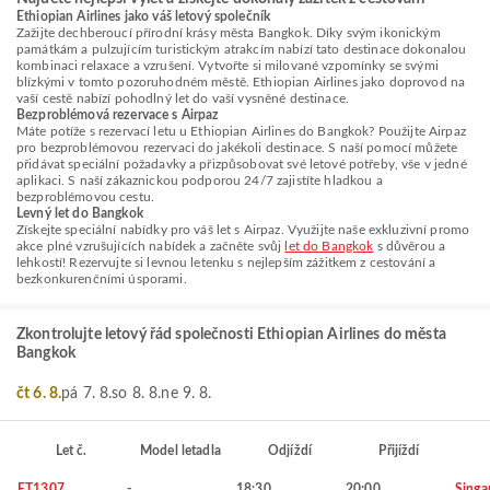
Ethiopian Airlines jako váš letový společník
Zažijte dechberoucí přírodní krásy města Bangkok. Díky svým ikonickým
památkám a pulzujícím turistickým atrakcím nabízí tato destinace dokonalou
kombinaci relaxace a vzrušení. Vytvořte si milované vzpomínky se svými
blízkými v tomto pozoruhodném městě. Ethiopian Airlines jako doprovod na
vaší cestě nabízí pohodlný let do vaší vysněné destinace.
Bezproblémová rezervace s Airpaz
Máte potíže s rezervací letu u Ethiopian Airlines do Bangkok? Použijte Airpaz
pro bezproblémovou rezervaci do jakékoli destinace. S naší pomocí můžete
přidávat speciální požadavky a přizpůsobovat své letové potřeby, vše v jedné
aplikaci. S naší zákaznickou podporou 24/7 zajistíte hladkou a
bezproblémovou cestu.
Levný let do Bangkok
Získejte speciální nabídky pro váš let s Airpaz. Využijte naše exkluzivní promo
akce plné vzrušujících nabídek a začněte svůj
let do Bangkok
s důvěrou a
lehkostí! Rezervujte si levnou letenku s nejlepším zážitkem z cestování a
bezkonkurenčními úsporami.
Zkontrolujte letový řád společnosti Ethiopian Airlines do města
Bangkok
čt 6. 8.
pá 7. 8.
so 8. 8.
ne 9. 8.
Let č.
Model letadla
Odjíždí
Přijíždí
ET1307
-
18:30
20:00
Singa