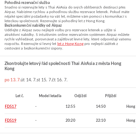
Pohodlná rezervační služba
Snadno si rezervujte lety s Thai AirAsia do svých oblíbených destinací přes
Airpaz. Nabízíme rychlou a pohodlnou službu rezervace letenek. Pokud máte
nějaké speciální požadavky na váš let, můžeme vám pomoci s komunikací s
leteckou společností. Rezervujte si pohodlný let z Hong Kong.
Bezkonkurenční nabídky od Airpaz
Udělejte z Airpaz svou nejlepší volbu pro rezervace letenek a užijte si
atraktivní nabídky. S intuitivním online rezervačním systémem Airpaz můžete
rychle vyhledávat, porovnávat a zajišťovat levné lety, které odpovídají vašemu
rozpočtu. Rezervujte si levný let
let z Hong Kong
pro nejlepší zážitek z
cestování a bezkonkurenční úspory.
Zkontrolujte letový řád společnosti Thai AirAsia z města Hong
Kong
po 13. 7.
út 14. 7.
st 15. 7.
čt 16. 7.
Let č.
Model letadla
Odjíždí
Přijíždí
FD517
-
12:55
14:50
Hong
FD519
-
20:20
22:10
Hong