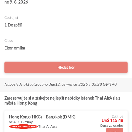
ne 9. 8. 2026
Cestující
1 Dospělí
Class
Ekonomika
Hledat lety
Naposledy aktualizováno dne
12. července 2026 v 05:28 GMT+0
Zarezervujte si a získejte nejlepší nabídky letenek Thai AirAsia z
města Hong Kong
Hong Kong (HKG)
Bangkok (DMK)
Začít od
US$ 115.48
ne 4. 10.
Přímý
Cena za osobu
Thai AirAsia