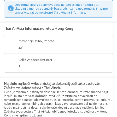
Upozorňujeme, že ceny uvedené na této stránce nemusí být
aktuální a mohou se změnit bez předchozího upozornění. Snažíme
se poskytovat co nejpřesnější a aktuální informace.
Thai AirAsia Informace o letu z Hong Kong
Měsíc nejnižšího jízdného
zář
Celkový počet destinací
1
Najděte nejlepší výlet a získejte dokonalý zážitek z cestování
Začněte své dobrodružství s Thai AirAsia
Existuje mnoho turistických destinací k prozkoumání, můžete snadno najít
ideální místo pro vaše dobrodružství. Ať už míříte na dovolenou do
romantického města, objevujete pulzující městská centra překypující kulturou
nebo relaxujete na klidných plážích, každý typ cestovatele si najde něco. S
řadou možností na dosah ruky je vaše ideální destinace vzdálena jen let.
Začněte svou cestu s Thai AirAsia, oblíbenou leteckou společností v Hong
Kong s nejlepšími službami.