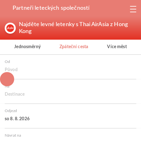
Partneři leteckých společností
Najděte levné letenky s Thai AirAsia z Hong
Kong
Jednosměrný
Zpáteční cesta
Více měst
Od
Původ
Na
Destinace
Odjezd
so 8. 8. 2026
Návrat na