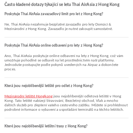
Často kladené dotazy týkající se letu Thai AirAsia z Hong Kong
Poskytuje Thai AirAsia zavazadlový limit pro let z Hong Kong?
Ne, Thai AirAsia nezahrnuje bezplatné zavazadlo pro lety Domácí &
Mezinárodní z Hong Kong. Zavazadlo je nutné zakoupit samostatně.
Poskytuje Thai AirAsia online odbavení pro lety z Hong Kong?
Ano, Thai AirAsia poskytuje online odbavení na lety z Hong Kong, což vám
umožňuje pohodlně se odbavit na let prostřednictvím naší platformy.
Jednoduše postupujte podle pokynů uvedených na Airpaz a dokončete
proces.
Která jsou nejoblíbenější letiště pro odlet z Hong Kong?
Mezinárodní letiště Hongkong
jsou nejoblíbenější odletová letiště v Hong
Kong. Tato letiště nabízejí Stravování, Bezcletný obchod, Vlak a mnoho
dalších služeb pro zlepšení vašeho cestovního zážitku. Můžete si prohlédnout
podrobné informace o vybavení a uspořádání terminálů na těchto letištích.
Které jsou nejoblíbenější letištní trasy z Hong Kong?