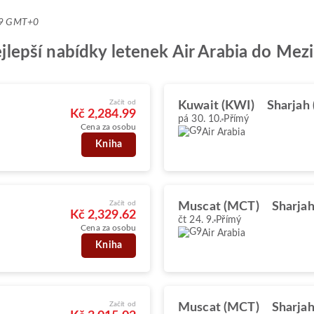
:39 GMT+0
nejlepší nabídky letenek Air Arabia do Mez
Začít od
Kuwait (KWI)
Sharjah 
Kč 2,284.99
pá 30. 10.
Přímý
Cena za osobu
Air Arabia
Kniha
Začít od
Muscat (MCT)
Sharjah
Kč 2,329.62
čt 24. 9.
Přímý
Cena za osobu
Air Arabia
Kniha
Začít od
Muscat (MCT)
Sharjah