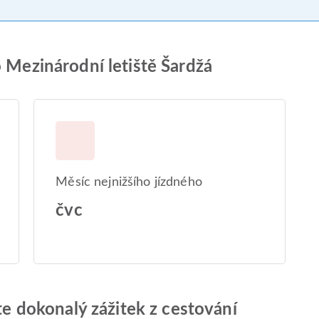
o Mezinárodní letiště Šardžá
Měsíc nejnižšího jízdného
čvc
jte dokonalý zážitek z cestování