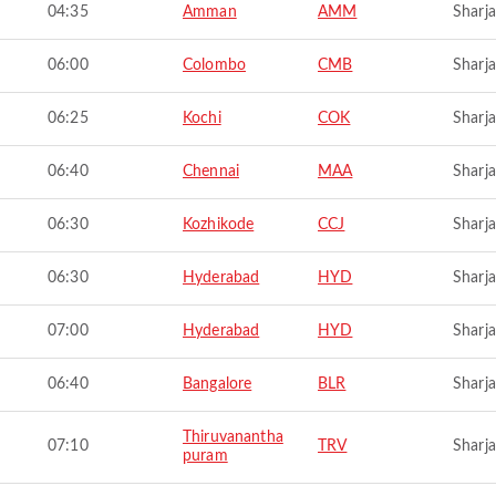
04:35
Amman
AMM
Sharj
06:00
Colombo
CMB
Sharj
06:25
Kochi
COK
Sharj
06:40
Chennai
MAA
Sharj
06:30
Kozhikode
CCJ
Sharj
06:30
Hyderabad
HYD
Sharj
07:00
Hyderabad
HYD
Sharj
06:40
Bangalore
BLR
Sharj
Thiruvanantha
07:10
TRV
Sharj
puram