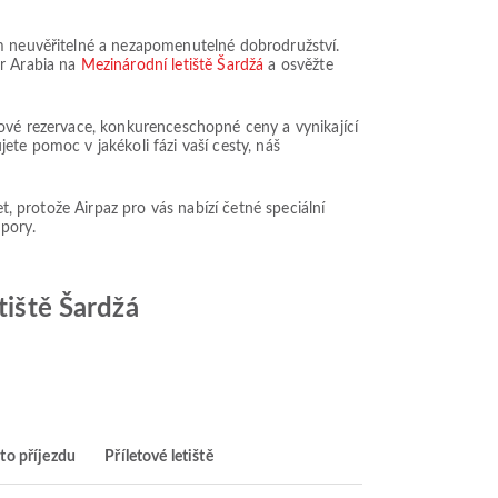
ům neuvěřitelné a nezapomenutelné dobrodružství.
ir Arabia na
Mezinárodní letiště Šardžá
a osvěžte
mové rezervace, konkurenceschopné ceny a vynikající
ete pomoc v jakékoli fázi vaší cesty, náš
t, protože Airpaz pro vás nabízí četné speciální
spory.
tiště Šardžá
to příjezdu
Příletové letiště