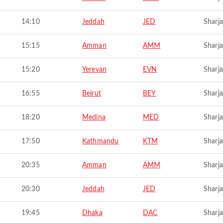
14:10
Jeddah
JED
Sharj
15:15
Amman
AMM
Sharj
15:20
Yerevan
EVN
Sharj
16:55
Beirut
BEY
Sharj
18:20
Medina
MED
Sharj
17:50
Kathmandu
KTM
Sharj
20:35
Amman
AMM
Sharj
20:30
Jeddah
JED
Sharj
19:45
Dhaka
DAC
Sharj