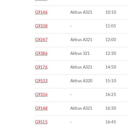
G9146
Airbus A321
10:10
G9338
-
11:05
G9247
Airbus A321
12:00
G9386
Airbus 321
12:30
G9176
Airbus A321
14:50
G9533
Airbus A320
15:10
G9336
-
16:25
G9148
Airbus A321
16:30
G9515
-
16:45