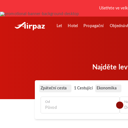
Ušetřete ve vel
Let
Hotel
Propagační
Objednáv
Najděte lev
Zpáteční cesta
Ekonomika
1 Cestující
Od
N