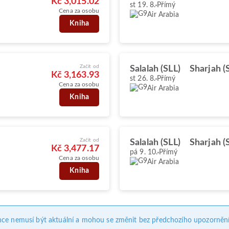
Kč 3,015.02
st 19. 8.
Přímý
Cena za osobu
Air Arabia
Kniha
Začít od
Salalah (SLL)
Sharjah (
Kč 3,163.93
st 26. 8.
Přímý
Cena za osobu
Air Arabia
Kniha
Začít od
Salalah (SLL)
Sharjah (
Kč 3,477.17
pá 9. 10.
Přímý
Cena za osobu
Air Arabia
Kniha
nce nemusí být aktuální a mohou se změnit bez předchozího upozornění