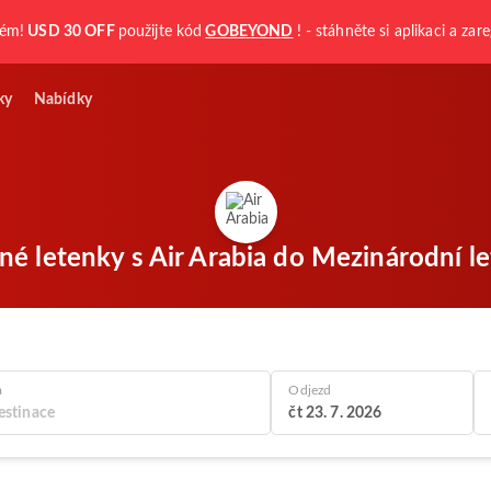
kém!
USD 30 OFF
použijte kód
GOBEYOND
! - stáhněte si aplikaci a zare
ky
Nabídky
né letenky s Air Arabia do Mezinárodní le
a
Odjezd
čt 23. 7. 2026