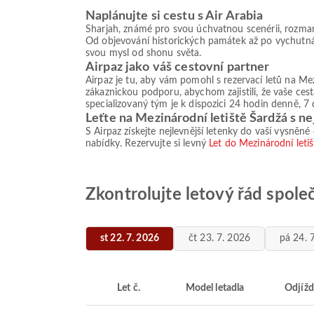
Naplánujte si cestu s Air Arabia
Sharjah, známé pro svou úchvatnou scenérii, rozman
Od objevování historických památek až po vychutnáv
svou mysl od shonu světa.
Airpaz jako váš cestovní partner
Airpaz je tu, aby vám pomohl s rezervací letů na Me
zákaznickou podporu, abychom zajistili, že vaše ces
specializovaný tým je k dispozici 24 hodin denně, 7 
Leťte na Mezinárodní letiště Šardžá s ne
S Airpaz získejte nejlevnější letenky do vaší vysněné
nabídky. Rezervujte si levný
Let do Mezinárodní leti
Zkontrolujte letový řád společ
st 22. 7. 2026
čt 23. 7. 2026
pá 24. 
Let č.
Model letadla
Odjížd