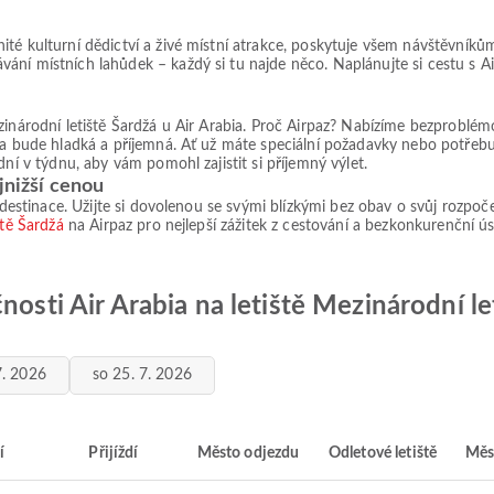
ité kulturní dědictví a živé místní atrakce, poskytuje všem návštěvník
ání místních lahůdek – každý si tu najde něco. Naplánujte si cestu s A
zinárodní letiště Šardžá u Air Arabia. Proč Airpaz? Nabízíme bezproblé
ta bude hladká a příjemná. Ať už máte speciální požadavky nebo potřebuj
dní v týdnu, aby vám pomohl zajistit si příjemný výlet.
jnižší cenou
 destinace. Užijte si dovolenou se svými blízkými bez obav o svůj rozpoče
ště Šardžá
na Airpaz pro nejlepší zážitek z cestování a bezkonkurenční ú
nosti Air Arabia na letiště Mezinárodní le
7. 2026
so 25. 7. 2026
í
Přijíždí
Město odjezdu
Odletové letiště
Měs