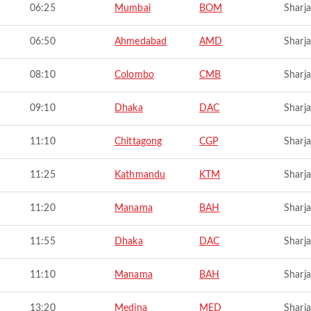
06:25
Mumbai
BOM
Sharj
06:50
Ahmedabad
AMD
Sharj
08:10
Colombo
CMB
Sharj
09:10
Dhaka
DAC
Sharj
11:10
Chittagong
CGP
Sharj
11:25
Kathmandu
KTM
Sharj
11:20
Manama
BAH
Sharj
11:55
Dhaka
DAC
Sharj
11:10
Manama
BAH
Sharj
13:20
Medina
MED
Sharj