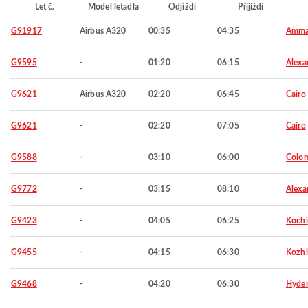
Let č.
Model letadla
Odjíždí
Přijíždí
G91917
Airbus A320
00:35
04:35
Amm
G9595
-
01:20
06:15
Alexa
G9621
Airbus A320
02:20
06:45
Cairo
G9621
-
02:20
07:05
Cairo
G9588
-
03:10
06:00
Colo
G9772
-
03:15
08:10
Alexa
G9423
-
04:05
06:25
Kochi
G9455
-
04:15
06:30
Kozh
G9468
-
04:20
06:30
Hyde