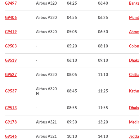
G9497
Airbus A320
04:25
06:40
Banga
G9406
Airbus A320
04:55
06:25
Mumb
G9419
Airbus A320
05:05
06:50
Ahme
G9503
-
05:20
08:10
Colo
G9519
-
06:10
09:10
Dhak
G9527
Airbus A320
08:05
11:10
Chitt
Airbus A320
G9537
08:45
11:25
Kath
N
G9513
-
08:55
11:55
Dhak
G9178
Airbus A321
09:50
13:20
Medi
G9146
Airbus A321
10:10
14:10
Jedd