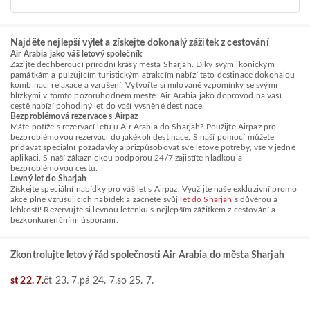
Najděte nejlepší výlet a získejte dokonalý zážitek z cestování
Air Arabia jako váš letový společník
Zažijte dechberoucí přírodní krásy města Sharjah. Díky svým ikonickým
památkám a pulzujícím turistickým atrakcím nabízí tato destinace dokonalou
kombinaci relaxace a vzrušení. Vytvořte si milované vzpomínky se svými
blízkými v tomto pozoruhodném městě. Air Arabia jako doprovod na vaší
cestě nabízí pohodlný let do vaší vysněné destinace.
Bezproblémová rezervace s Airpaz
Máte potíže s rezervací letu u Air Arabia do Sharjah? Použijte Airpaz pro
bezproblémovou rezervaci do jakékoli destinace. S naší pomocí můžete
přidávat speciální požadavky a přizpůsobovat své letové potřeby, vše v jedné
aplikaci. S naší zákaznickou podporou 24/7 zajistíte hladkou a
bezproblémovou cestu.
Levný let do Sharjah
Získejte speciální nabídky pro váš let s Airpaz. Využijte naše exkluzivní promo
akce plné vzrušujících nabídek a začněte svůj
let do Sharjah
s důvěrou a
lehkostí! Rezervujte si levnou letenku s nejlepším zážitkem z cestování a
bezkonkurenčními úsporami.
Zkontrolujte letový řád společnosti Air Arabia do města Sharjah
st 22. 7.
čt 23. 7.
pá 24. 7.
so 25. 7.