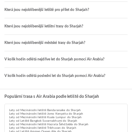
Která jsou nejoblíbenější letiště pro přílet do Sharjah?
Které jsou nejoblíbenější letištní trasy do Sharjah?
Které jsou nejoblíbenější městské trasy do Sharjah?
V kolik hodin odlétá nejdříve let do Sharjah pomocí Air Arabia?
V kolik hodin odlétá poslední let do Sharjah pomocí Air Arabia?
Populární trasa s Air Arabia podle letiště do Sharjah
Lety od Mezinárodní letiště Bandaranaike do Sharjah
Lety od Mezinárodní letiště Jomo Kenyatta do Sharjah
Lety od Mezinárodní letiště Kuala Lumpur do Sharjah
Lety od Letiště Bangkok Suvarnabhumi do Sharjah
Lety od Mezinárodní letiště Hazrata Šáhdžalála do Sharjah
Lety od Mezinárodní letiště Tribhuvan do Sharjah
Lety od Letiště Amman Queen Alia do Sharjah