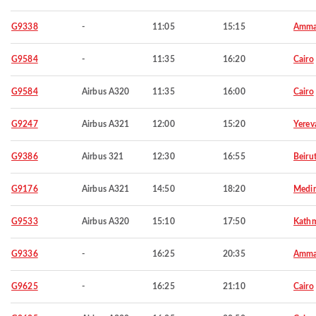
G9338
-
11:05
15:15
Amm
G9584
-
11:35
16:20
Cairo
G9584
Airbus A320
11:35
16:00
Cairo
G9247
Airbus A321
12:00
15:20
Yerev
G9386
Airbus 321
12:30
16:55
Beiru
G9176
Airbus A321
14:50
18:20
Medi
G9533
Airbus A320
15:10
17:50
Kath
G9336
-
16:25
20:35
Amm
G9625
-
16:25
21:10
Cairo