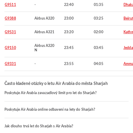
G9511
-
22:40
01:35
Dhak
G9388
Airbus A320
23:00
03:25
Beiru
G9531
Airbus A321
23:20
02:00
Kath
Airbus A320
G9150
23:45
03:45
Jedd
N
G9331
-
23:55
04:05
Amm
Často kladené otázky o letu Air Arabia do města Sharjah
Poskytuje Air Arabia zavazadlový limit pro let do Sharjah?
Poskytuje Air Arabia online odbavení na lety do Sharjah?
Jak dlouho trvá let do Sharjah s Air Arabia?