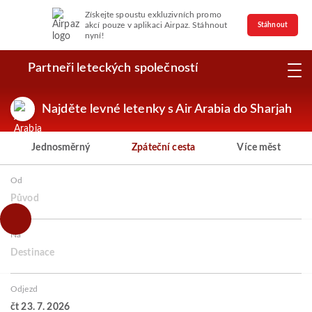
Získejte spoustu exkluzivních promo
akcí pouze v aplikaci Airpaz. Stáhnout
Stáhnout
nyní!
Partneři leteckých společností
Najděte levné letenky s Air Arabia do Sharjah
Jednosměrný
Zpáteční cesta
Více měst
Od
Původ
Na
Destinace
Odjezd
čt 23. 7. 2026