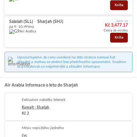
Kniha
Salalah (SLL)
Sharjah (SHJ)
Začít od
Kč 3,477.17
pá 9. 10.
Přímý
Cena za osobu
Air Arabia
Kniha
Upozorňujeme, že ceny uvedené na této stránce nemusí být
aktuální a mohou se změnit bez předchozího upozornění. Snažíme
se poskytovat co nejpřesnější a aktuální informace.
Air Arabia Informace o letu do Sharjah
Exkluzivní nabídky letenek
Kuwait - Sharjah
Kč 2
Měsíc nejnižšího jízdného
čvc