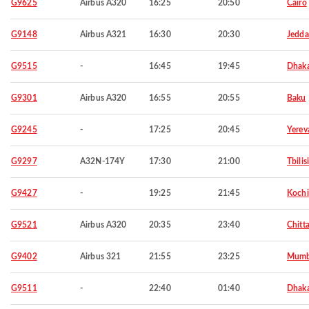
G9625
Airbus A320
16:25
20:50
Cairo
G9148
Airbus A321
16:30
20:30
Jedd
G9515
-
16:45
19:45
Dhak
G9301
Airbus A320
16:55
20:55
Baku
G9245
-
17:25
20:45
Yerev
G9297
A32N-174Y
17:30
21:00
Tbilisi
G9427
-
19:25
21:45
Kochi
G9521
Airbus A320
20:35
23:40
Chitt
G9402
Airbus 321
21:55
23:25
Mumb
G9511
-
22:40
01:40
Dhak