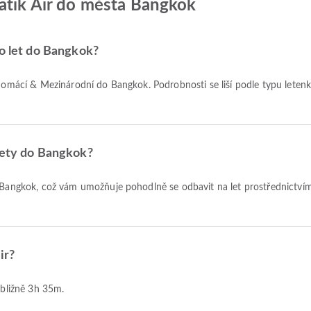
Batik Air do města Bangkok
ro let do Bangkok?
lety do Bangkok?
ir?
řibližně 3h 35m.