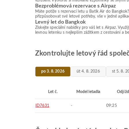
vzrušení. Vytvořte si milované vzpomínky se svými 
Bezproblémová rezervace s Airpaz
Máte potíže s rezervací letu u Batik Air do Bangkok
přizpůsobovat své letové potřeby, vše v jedné aplik
Levný let do Bangkok
Získejte speciální nabídky pro váš let s Airpaz. Využ
levnou letenku s nejlepším zážitkem z cestování a 
Zkontrolujte letový řád spole
po 3. 8. 2026
út 4. 8. 2026
st 5. 8. 
Let č.
Model letadla
Odjížd
ID7631
-
09:25