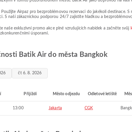
blízkými v tomto pozoruhodném městě. Batik Air jako doprovod na vaší c
? Použijte Airpaz pro bezproblémovou rezervaci do jakékoli destinace. S
aci. S naší zákaznickou podporou 24/7 zajistíte hladkou a bezproblémov
ijte naše exkluzivní promo akce plné vzrušujících nabídek a začněte svůj
bezkonkurenčními úsporami.
čnosti Batik Air do města Bangkok
2026
čt 6. 8. 2026
í
Přijíždí
Město odjezdu
Odletové letiště
Měs
13:00
Jakarta
CGK
Bangk