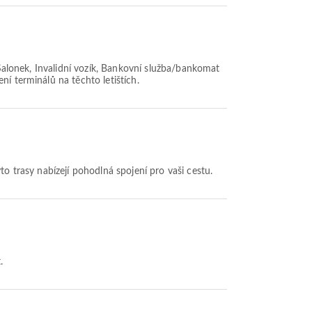
jí Salonek, Invalidní vozík, Bankovní služba/bankomat
í terminálů na těchto letištích.
yto trasy nabízejí pohodlná spojení pro vaši cestu.
.