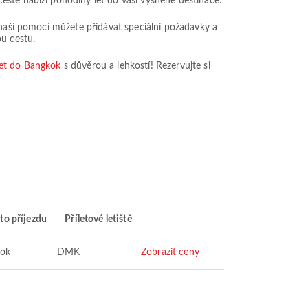
estě nabízí pohodlný let do vaší vysněné destinace.
 naší pomocí můžete přidávat speciální požadavky a
ou cestu.
let do Bangkok
s důvěrou a lehkostí! Rezervujte si
to příjezdu
Příletové letiště
ok
DMK
Zobrazit ceny