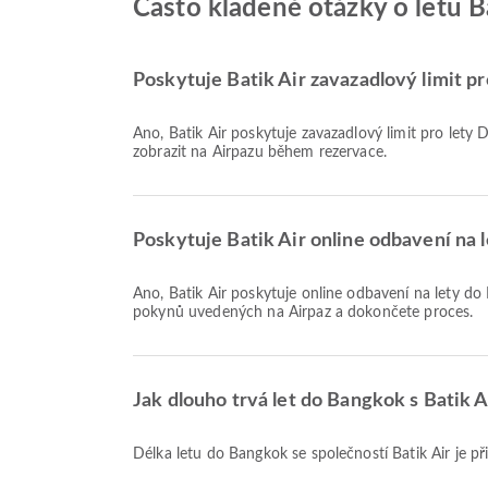
Často kladené otázky o letu 
Poskytuje Batik Air zavazadlový limit p
Ano, Batik Air poskytuje zavazadlový limit pro lety Domácí & Mezinárodní do Bangkok. Podrobnosti se liší podle typu letenky a destinace. Informace o zavazadlech si můžete
zobrazit na Airpazu během rezervace.
Poskytuje Batik Air online odbavení na 
Ano, Batik Air poskytuje online odbavení na lety do Bangkok, což vám umožňuje pohodlně se odbavit na let prostřednictvím naší platformy. Jednoduše postupujte podle
pokynů uvedených na Airpaz a dokončete proces.
Jak dlouho trvá let do Bangkok s Batik A
Délka letu do Bangkok se společností Batik Air je p