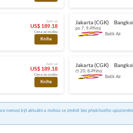
Začít od
Jakarta (CGK)
Bangko
US$ 189.18
po 7. 9.
Přímý
Cena za osobu
Batik Air
Kniha
Začít od
Jakarta (CGK)
Bangko
US$ 189.18
čt 20. 8.
Přímý
Cena za osobu
Batik Air
Kniha
nce nemusí být aktuální a mohou se změnit bez předchozího upozornění