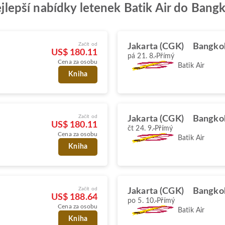
nejlepší nabídky letenek Batik Air do Bang
Začít od
Jakarta (CGK)
Bangko
US$ 180.11
pá 21. 8.
Přímý
Cena za osobu
Batik Air
Kniha
Začít od
Jakarta (CGK)
Bangko
US$ 180.11
čt 24. 9.
Přímý
Cena za osobu
Batik Air
Kniha
Začít od
Jakarta (CGK)
Bangko
US$ 188.64
po 5. 10.
Přímý
Cena za osobu
Batik Air
Kniha