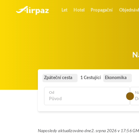
Let
Hotel
Propagační
Objednáv
N
Zpáteční cesta
Ekonomika
1 Cestující
Od
N
Naposledy aktualizováno dne
2. srpna 2026 v 17:56 G