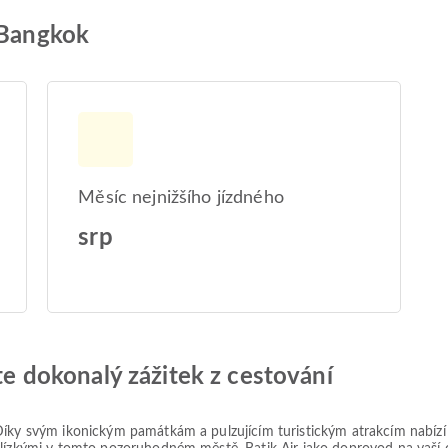
 Bangkok
Měsíc nejnižšího jízdného
srp
jte dokonalý zážitek z cestování
Díky svým ikonickým památkám a pulzujícím turistickým atrakcím nabízí