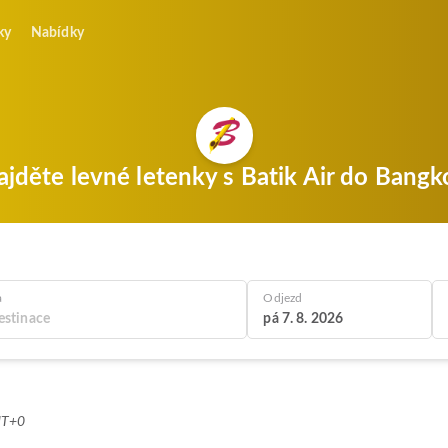
ky
Nabídky
ajděte levné letenky s Batik Air do Bangk
a
Odjezd
pá 7. 8. 2026
MT+0