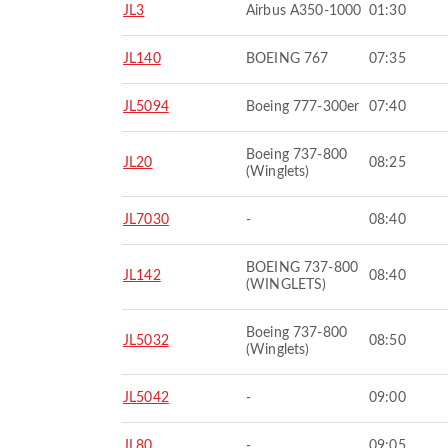
JL3
Airbus A350-1000
01:30
JL140
BOEING 767
07:35
JL5094
Boeing 777-300er
07:40
Boeing 737-800
JL20
08:25
(Winglets)
JL7030
-
08:40
BOEING 737-800
JL142
08:40
(WINGLETS)
Boeing 737-800
JL5032
08:50
(Winglets)
JL5042
-
09:00
JL80
-
09:05