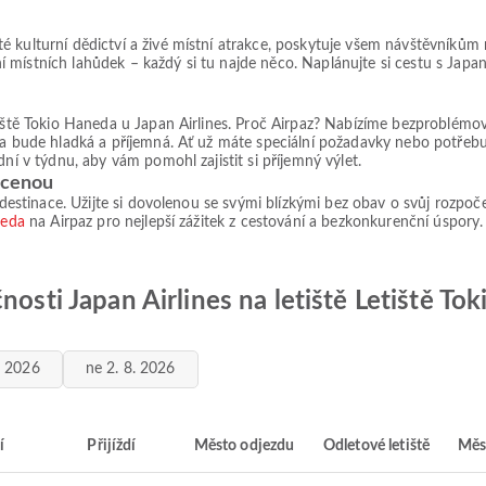
é kulturní dědictví a živé místní atrakce, poskytuje všem návštěvníků
místních lahůdek – každý si tu najde něco. Naplánujte si cestu s Japan
tiště Tokio Haneda u Japan Airlines. Proč Airpaz? Nabízíme bezproblémo
ta bude hladká a příjemná. Ať už máte speciální požadavky nebo potřebuj
dní v týdnu, aby vám pomohl zajistit si příjemný výlet.
í cenou
 destinace. Užijte si dovolenou se svými blízkými bez obav o svůj rozpoče
neda
na Airpaz pro nejlepší zážitek z cestování a bezkonkurenční úspory.
nosti Japan Airlines na letiště Letiště To
. 2026
ne 2. 8. 2026
í
Přijíždí
Město odjezdu
Odletové letiště
Měs