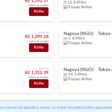
Kč 1,292.37
čt 13. 8.
Přímý
Cena za osobu
Japan Airlines
Kniha
Začít od
Nagoya (NGO)
Tokyo
Kč 1,299.18
ne 2. 8.
Přímý
Cena za osobu
Japan Airlines
Kniha
Začít od
Nagoya (NGO)
Tokyo
Kč 1,312.39
po 14. 9.
Přímý
Cena za osobu
Japan Airlines
Kniha
nce nemusí být aktuální a mohou se změnit bez předchozího upozornění