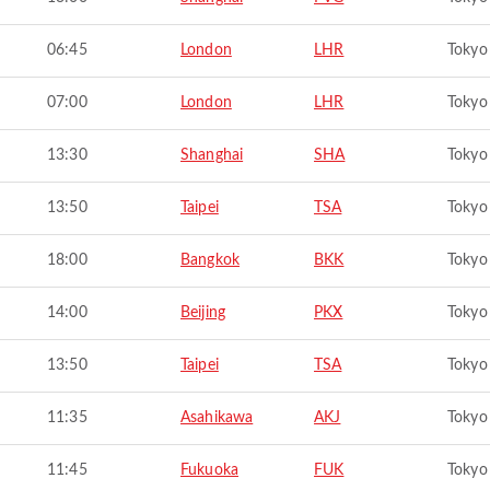
06:45
London
LHR
Tokyo
07:00
London
LHR
Tokyo
13:30
Shanghai
SHA
Tokyo
13:50
Taipei
TSA
Tokyo
18:00
Bangkok
BKK
Tokyo
14:00
Beijing
PKX
Tokyo
13:50
Taipei
TSA
Tokyo
11:35
Asahikawa
AKJ
Tokyo
11:45
Fukuoka
FUK
Tokyo