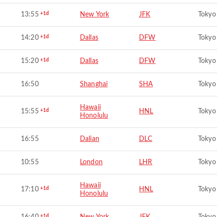
13:55
+1d
New York
JFK
Tokyo
14:20
+1d
Dallas
DFW
Tokyo
15:20
+1d
Dallas
DFW
Tokyo
16:50
Shanghai
SHA
Tokyo
Hawaii
15:55
+1d
HNL
Tokyo
Honolulu
16:55
Dalian
DLC
Tokyo
10:55
London
LHR
Tokyo
Hawaii
17:10
+1d
HNL
Tokyo
Honolulu
+1d