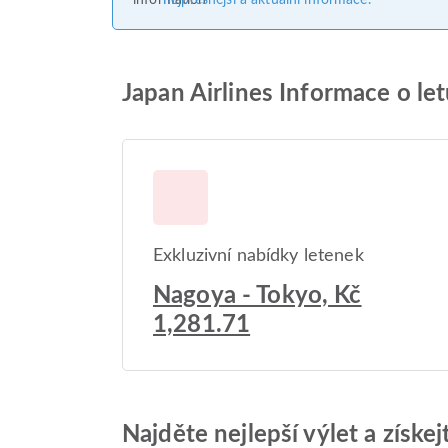
nejpřesnější a aktuální informace.
Japan Airlines Informace o le
Exkluzivní nabídky letenek
Nagoya - Tokyo, Kč
1,281.71
Najděte nejlepší výlet a získe