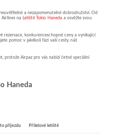
m neuvěřitelné a nezapomenutelné dobrodružství. Od
 Airlines na
Letiště Tokio Haneda
a osvěžte svou
vé rezervace, konkurenceschopné ceny a vynikající
ete pomoc v jakékoli fázi vaší cesty, náš
t, protože Airpaz pro vás nabízí četné speciální
kio Haneda
to příjezdu
Příletové letiště