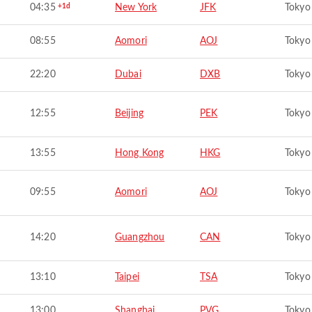
04:35
+1d
New York
JFK
Tokyo
08:55
Aomori
AOJ
Tokyo
22:20
Dubai
DXB
Tokyo
12:55
Beijing
PEK
Tokyo
13:55
Hong Kong
HKG
Tokyo
09:55
Aomori
AOJ
Tokyo
14:20
Guangzhou
CAN
Tokyo
13:10
Taipei
TSA
Tokyo
13:00
Shanghai
PVG
Tokyo