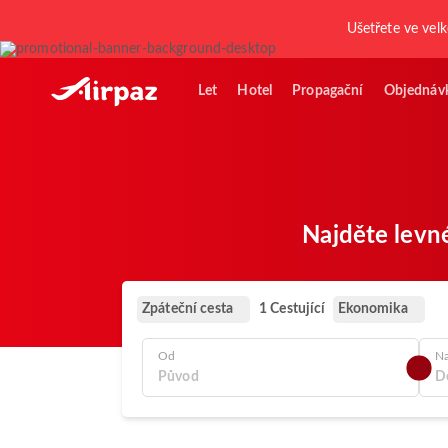
Ušetřete ve vel
Let
Hotel
Propagační
Objednáv
Najděte levné
Zpáteční cesta
Ekonomika
1 Cestující
Od
N