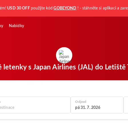
kém!
USD 30 OFF
použijte kód
GOBEYOND
! - stáhněte si aplikaci a zare
ky
Nabídky
 letenky s Japan Airlines (JAL) do Letišt
a
Odjezd
pá 31. 7. 2026