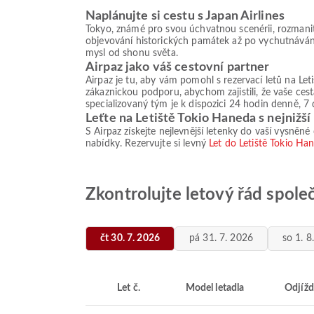
Naplánujte si cestu s Japan Airlines
Tokyo, známé pro svou úchvatnou scenérii, rozmanit
objevování historických památek až po vychutnávání 
mysl od shonu světa.
Airpaz jako váš cestovní partner
Airpaz je tu, aby vám pomohl s rezervací letů na Le
zákaznickou podporu, abychom zajistili, že vaše ces
specializovaný tým je k dispozici 24 hodin denně, 7 
Leťte na Letiště Tokio Haneda s nejnižš
S Airpaz získejte nejlevnější letenky do vaší vysněné
nabídky. Rezervujte si levný
Let do Letiště Tokio Ha
Zkontrolujte letový řád společ
čt 30. 7. 2026
pá 31. 7. 2026
so 1. 8
Let č.
Model letadla
Odjížd