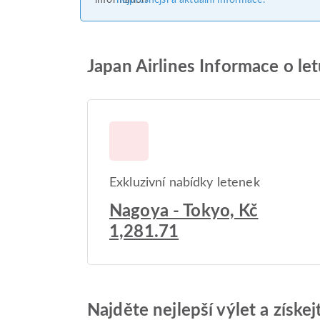
nejpřesnější a aktuální informace.
Japan Airlines Informace o le
Exkluzivní nabídky letenek
Nagoya - Tokyo, Kč
1,281.71
Najděte nejlepší výlet a získe