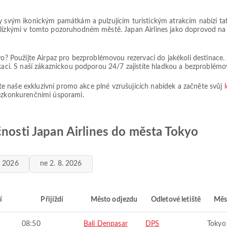
ky svým ikonickým památkám a pulzujícím turistickým atrakcím nabízí t
blízkými v tomto pozoruhodném městě. Japan Airlines jako doprovod na v
kyo? Použijte Airpaz pro bezproblémovou rezervaci do jakékoli destinace
ikaci. S naší zákaznickou podporou 24/7 zajistíte hladkou a bezproblémo
ijte naše exkluzivní promo akce plné vzrušujících nabídek a začněte svůj
bezkonkurenčními úsporami.
čnosti Japan Airlines do města Tokyo
. 2026
ne 2. 8. 2026
í
Přijíždí
Město odjezdu
Odletové letiště
Měs
08:50
Bali Denpasar
DPS
Tokyo