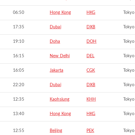
06:50
Hong Kong
HKG
Tokyo
17:35
Dubai
DXB
Tokyo
19:10
Doha
DOH
Tokyo
16:15
New Delhi
DEL
Tokyo
16:05
Jakarta
CGK
Tokyo
22:20
Dubai
DXB
Tokyo
12:35
Kaohsiung
KHH
Tokyo
13:40
Hong Kong
HKG
Tokyo
12:55
Beijing
PEK
Tokyo