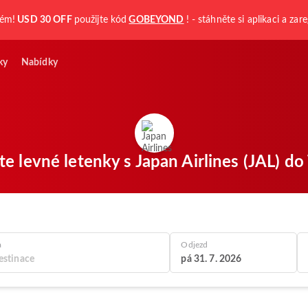
kém!
USD 30 OFF
použijte kód
GOBEYOND
! - stáhněte si aplikaci a zare
ky
Nabídky
te levné letenky s Japan Airlines (JAL) do
a
Odjezd
pá 31. 7. 2026