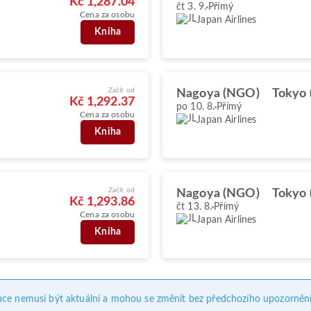
Kč 1,287.04
čt 3. 9.
Přímý
Cena za osobu
Japan Airlines
Kniha
Začít od
Nagoya (NGO)
Tokyo
Kč 1,292.37
po 10. 8.
Přímý
Cena za osobu
Japan Airlines
Kniha
Začít od
Nagoya (NGO)
Tokyo
Kč 1,293.86
čt 13. 8.
Přímý
Cena za osobu
Japan Airlines
Kniha
nce nemusí být aktuální a mohou se změnit bez předchozího upozornění