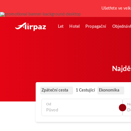
Ušetřete ve vel
Let
Hotel
Propagační
Objednáv
Najdě
Zpáteční cesta
Ekonomika
1 Cestující
Od
N