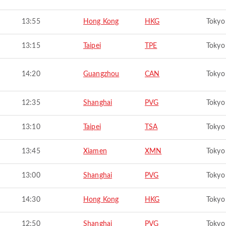
13:55
Hong Kong
HKG
Tokyo
13:15
Taipei
TPE
Tokyo
14:20
Guangzhou
CAN
Tokyo
12:35
Shanghai
PVG
Tokyo
13:10
Taipei
TSA
Tokyo
13:45
Xiamen
XMN
Tokyo
13:00
Shanghai
PVG
Tokyo
14:30
Hong Kong
HKG
Tokyo
12:50
Shanghai
PVG
Tokyo