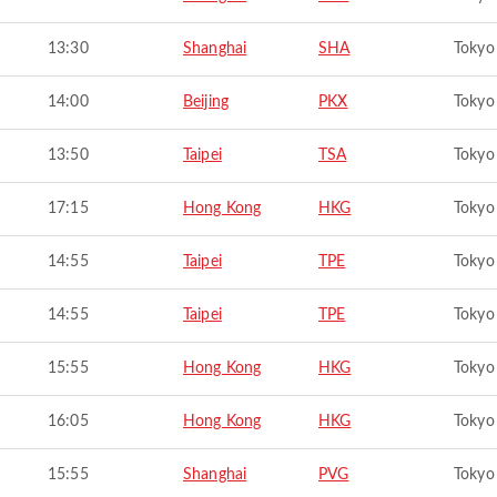
13:30
Shanghai
SHA
Tokyo
14:00
Beijing
PKX
Tokyo
13:50
Taipei
TSA
Tokyo
17:15
Hong Kong
HKG
Tokyo
14:55
Taipei
TPE
Tokyo
14:55
Taipei
TPE
Tokyo
15:55
Hong Kong
HKG
Tokyo
16:05
Hong Kong
HKG
Tokyo
15:55
Shanghai
PVG
Tokyo