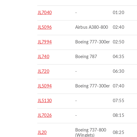
JL7040
-
01:20
JL5096
Airbus A380-800
02:40
JL7994
Boeing 777-300er
02:50
JL740
Boeing 787
04:35
JL720
-
06:30
JL5094
Boeing 777-300er
07:40
JL5130
-
07:55
JL7026
-
08:15
Boeing 737-800
JL20
08:25
(Winglets)