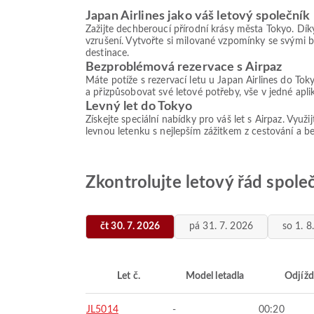
Japan Airlines jako váš letový společník
Zažijte dechberoucí přírodní krásy města Tokyo. Dí
vzrušení. Vytvořte si milované vzpomínky se svými 
destinace.
Bezproblémová rezervace s Airpaz
Máte potíže s rezervací letu u Japan Airlines do To
a přizpůsobovat své letové potřeby, vše v jedné apl
Levný let do Tokyo
Získejte speciální nabídky pro váš let s Airpaz. Využ
levnou letenku s nejlepším zážitkem z cestování a 
Zkontrolujte letový řád spole
čt 30. 7. 2026
pá 31. 7. 2026
so 1. 8
Let č.
Model letadla
Odjížd
JL5014
-
00:20