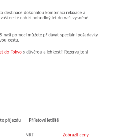
ato destinace dokonalou kombinaci relaxace a
aší cestě nabízí pohodlný let do vaší vysněné
. S naší pomocí můžete přidávat speciální požadavky
vou cestu.
let do Tokyo
s důvěrou a lehkostí! Rezervujte si
to příjezdu
Příletové letiště
NRT
Zobrazit ceny