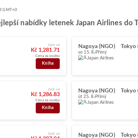
:23 GMT+0
nejlepší nabídky letenek Japan Airlines do
Začít od
Nagoya (NGO)
Tokyo 
Kč 1,281.71
so 15. 8.
Přímý
Cena za osobu
Japan Airlines
Kniha
Začít od
Nagoya (NGO)
Tokyo 
Kč 1,286.83
út 25. 8.
Přímý
Cena za osobu
Japan Airlines
Kniha
Začít od
Nagoya (NGO)
Tokyo