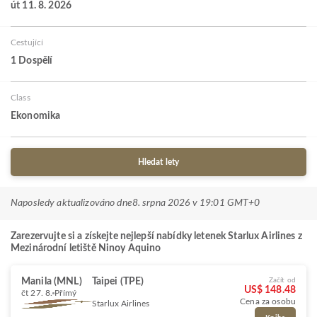
út 11. 8. 2026
Cestující
1 Dospělí
Class
Ekonomika
Hledat lety
Naposledy aktualizováno dne
8. srpna 2026 v 19:01 GMT+0
Zarezervujte si a získejte nejlepší nabídky letenek Starlux Airlines z
Mezinárodní letiště Ninoy Aquino
Manila (MNL)
Taipei (TPE)
Začít od
US$ 148.48
čt 27. 8.
Přímý
Cena za osobu
Starlux Airlines