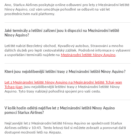
Ano, Starlux Airlines poskytuje online odbavení pro lety z Mezinárodní letiště
Ninoy Aquino, což vám umožňuje pohodlně se odbavit na váš let
prostřednictvím naší platformy.
Jaké terminály a letištní zařízení jsou k dispozici na Mezinárodní letiště
Ninoy Aquino?
Letiště nabízí Bezcletný obchod, Kyvadlový autobus, Stravování a mnoho
dalších služeb pro lepší cestovatelský zážitek. Podrobné informace o vybavení
a uspořádání terminálů najdete na
Mezinárodní letiště Ninoy Aquino
.
Které jsou nejoblíbenější letištní trasy z Mezinárodní letiště Ninoy Aquino?
let z Mezinárodní letiště Ninoy Aquino na Mezinárodní letiště Tchaj-wan
Tchao-jüan
jsou nejoblíbenější letištní trasy z Mezinárodní letiště Ninoy
Aquino. Tyto trasy nabízejí pohodlná spojení pro vaši cestu.
V kolik hodin odlétá nejdříve let z Mezinárodní letiště Ninoy Aquino
pomocí Starlux Airlines?
Nejčasnější let z Mezinárodní letiště Ninoy Aquino se společností Starlux
Airlines odlétá v 10:45. Tento letový řád si můžete zobrazit a porovnat další
dostupné možnosti letů na Airpazu.