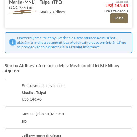
Manila (MNL)
Taipei (TPE)
Začít od
US$ 148.48
st 16. 9.
Přímý
Cena za osobu
Starlux Airlines
Kniha
Upozorňujeme, že ceny uvedené na této stránce nemusí být
aktuální a mohou se změnit bez předchozího upozornění. Snažíme
se poskytovat co nejpřesnější a aktuální informace.
Starlux Airlines Informace o letu z Mezinárodní letiště Ninoy
Aquino
Exkluzivní nabídky letenek
Manila - Taipei
US$ 148.48
Měsíc nejnižšího jízdného
srp
Celkový počet destinací