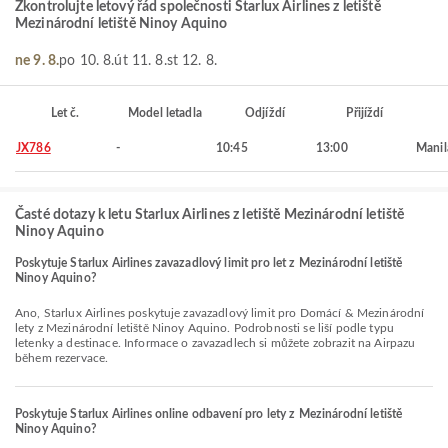
Zkontrolujte letový řád společnosti Starlux Airlines z letiště
Mezinárodní letiště Ninoy Aquino
ne 9. 8.
po 10. 8.
út 11. 8.
st 12. 8.
Let č.
Model letadla
Odjíždí
Přijíždí
JX786
-
10:45
13:00
Manil
Časté dotazy k letu Starlux Airlines z letiště Mezinárodní letiště
Ninoy Aquino
Poskytuje Starlux Airlines zavazadlový limit pro let z Mezinárodní letiště
Ninoy Aquino?
Ano, Starlux Airlines poskytuje zavazadlový limit pro Domácí & Mezinárodní
lety z Mezinárodní letiště Ninoy Aquino. Podrobnosti se liší podle typu
letenky a destinace. Informace o zavazadlech si můžete zobrazit na Airpazu
během rezervace.
Poskytuje Starlux Airlines online odbavení pro lety z Mezinárodní letiště
Ninoy Aquino?