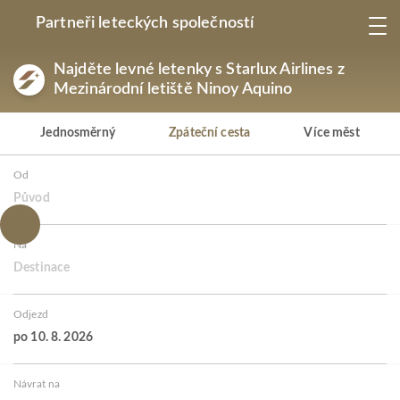
Partneři leteckých společností
Najděte levné letenky s Starlux Airlines z
Mezinárodní letiště Ninoy Aquino
Jednosměrný
Zpáteční cesta
Více měst
Od
Původ
Na
Destinace
Odjezd
po 10. 8. 2026
Návrat na