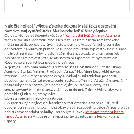
1
Najděte nejlepší výlet a získejte dokonalý zážitek z cestování
Navštivte svůj vysněný útěk z Mezinárodní letiště Ninoy Aquino
Objevte vše, co potřebujete vědět o
Mezinárodní letiště Ninoy Aquino
a
začněte své další dobrodružství s lehkostí. Ať už míříte do romantického
města na útěk, objevujete živá městská centra překypující kulturou nebo
odpočíváte na klidných plážích, je tu něco pro každý typ cestovatele. S řadou
možností na dosah ruky je vaše ideální destinace vzdálena jen jeden let.
Nechte se tam provést Starlux Airlines za nezapomenutelným zážitkem.
Rezervujte si svůj let bez problémů s Airpaz
Airpaz je tu, aby vám pomohl s rezervací letů z Mezinárodní letiště Ninoy
Aquino u Starlux Airlines. Proč zvolit Airpaz? Nabízíme bezproblémovou
rezervaci, konkurenceschopné ceny a vynikající zákaznickou podporu,
abychom zajistili, že vaše cesta bude hladká a příjemná. Ať už máte speciální
požadavky nebo potřebujete pomoc v jakékoli fázi vaší cesty, náš
specializovaný tým je k dispozici 24 hodin denně, 7 dní v týdnu, aby vám
pomohl zajistit si příjemný výlet.
Objevte speciální nabídky na Airpaz
S Airpaz získejte nejlevnější letenky do vaší vysněné destinace. Užijte si
dovolenou se svými blízkými bez obav o svůj rozpočet, protože Airpaz pro vás
nabízí četné speciální nabídky. Rezervujte si levný
let z Mezinárodní letiště
Ninoy Aquino
na Airpaz pro nejlepší zážitek z cestování a bezkonkurenční
úspory.